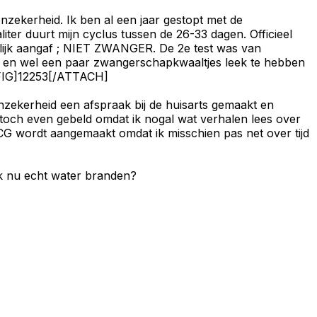
 onzekerheid. Ik ben al een jaar gestopt met de
iter duurt mijn cyclus tussen de 26-33 dagen. Officieel
idelijk aangaf ; NIET ZWANGER. De 2e test was van
r, en wel een paar zwangerschapkwaaltjes leek te hebben
ONFIG]12253[/ATTACH]
 onzekerheid een afspraak bij de huisarts gemaakt en
e toch even gebeld omdat ik nogal wat verhalen lees over
g HCG wordt aangemaakt omdat ik misschien pas net over tijd
 ik nu echt water branden?