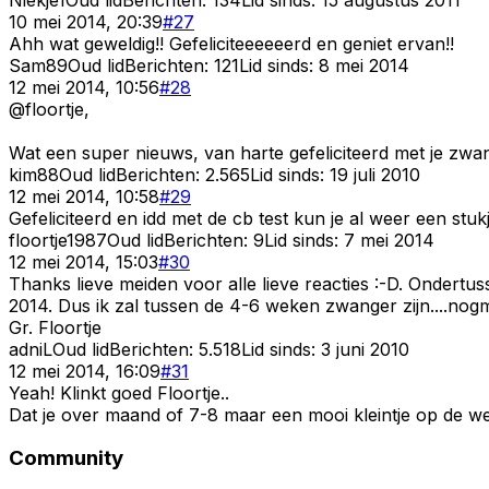
10 mei 2014, 20:39
#
27
Ahh wat geweldig!! Gefeliciteeeeeerd en geniet ervan!!
Sam89
Oud lid
Berichten:
121
Lid sinds:
8 mei 2014
12 mei 2014, 10:56
#
28
@floortje,
Wat een super nieuws, van harte gefeliciteerd met je zwa
kim88
Oud lid
Berichten:
2.565
Lid sinds:
19 juli 2010
12 mei 2014, 10:58
#
29
Gefeliciteerd en idd met de cb test kun je al weer een stu
floortje1987
Oud lid
Berichten:
9
Lid sinds:
7 mei 2014
12 mei 2014, 15:03
#
30
Thanks lieve meiden voor alle lieve reacties :-D. Ondert
2014. Dus ik zal tussen de 4-6 weken zwanger zijn....nogm
Gr. Floortje
adniL
Oud lid
Berichten:
5.518
Lid sinds:
3 juni 2010
12 mei 2014, 16:09
#
31
Yeah! Klinkt goed Floortje..
Dat je over maand of 7-8 maar een mooi kleintje op de w
Community