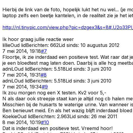
Hierbij de link van de foto, hopelijk lukt het nu wel... (je
laptop zelfs een beetje kantelen, in de realiteit zie je het iet
http://nl.tinypic.com/view.php?pic=dzgex3&s=8#.U2o33Pl
Ik hoor graag jullie reactie weer
lillie
Oud lid
Berichten:
662
Lid sinds:
10 augustus 2012
7 mei 2014, 19:18
#
7
Floortje, ik zie inderdaad een positieve test. Wat raar dat 
je een bloedtest mag laten doen. Daarbij is alle hcg meet
adniL
Oud lid
Berichten:
5.518
Lid sinds:
3 juni 2010
7 mei 2014, 19:31
#
8
adniL
Oud lid
Berichten:
5.518
Lid sinds:
3 juni 2010
7 mei 2014, 19:34
#
9
Ik zou morgen nog een X testen. Kv2 voor 5,-
N als daar ook streepje staat kan je altijd nog cb halen me
Misschien bij de huisarts te waterige urine. Van wanneer is 
Ben benieuwt meid. En als het wazig blijft inderdaad bloed 
Koekie
Oud lid
Berichten:
2.963
Lid sinds:
26 mei 2011
8 mei 2014, 10:19
#
10
Dat is inderdaad een positieve test. Vreemd hoor!