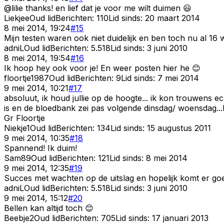
@lilie thanks! en lief dat je voor me wilt duimen 😃
Liekjee
Oud lid
Berichten:
110
Lid sinds:
20 maart 2014
8 mei 2014, 19:24
#
15
Mijn testen waren ook niet duidelijk en ben toch nu al 16 
adniL
Oud lid
Berichten:
5.518
Lid sinds:
3 juni 2010
8 mei 2014, 19:54
#
16
Ik hoop hey ook voor je! En weer posten hier he 😊
floortje1987
Oud lid
Berichten:
9
Lid sinds:
7 mei 2014
9 mei 2014, 10:21
#
17
absoluut, ik houd jullie op de hoogte... ik kon trouwens 
is en de bloedbank zei pas volgende dinsdag/ woensdag...
Gr Floortje
Niekje1
Oud lid
Berichten:
134
Lid sinds:
15 augustus 2011
9 mei 2014, 10:35
#
18
Spannend! Ik duim!
Sam89
Oud lid
Berichten:
121
Lid sinds:
8 mei 2014
9 mei 2014, 12:35
#
19
Succes met wachten op de uitslag en hopelijk komt er go
adniL
Oud lid
Berichten:
5.518
Lid sinds:
3 juni 2010
9 mei 2014, 15:12
#
20
Bellen kan altijd toch 😊
Beebje2
Oud lid
Berichten:
705
Lid sinds:
17 januari 2013