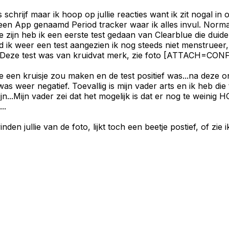
 schrijf maar ik hoop op jullie reacties want ik zit nogal in
a een App genaamd Period tracker waar ik alles invul. Normal
 te zijn heb ik een eerste test gedaan van Clearblue die du
 ik weer een test aangezien ik nog steeds niet menstruee
etc. Deze test was van kruidvat merk, zie foto [ATTACH=C
akje een kruisje zou maken en de test positief was...na deze
s weer negatief. Toevallig is mijn vader arts en ik heb di
ijn...Mijn vader zei dat het mogelijk is dat er nog te weini
..
en jullie van de foto, lijkt toch een beetje postief, of zie