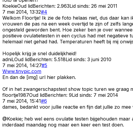
Koekie
Oud lid
Berichten:
2.963
Lid sinds:
26 mei 2011
7 mei 2014, 13:32
#
4
Welkom Floortje! Ik zie de foto helaas niet, dus daar kan i
vrouwen die pas na een week overtijd te zijn of zelfs lan
ongesteld geworden bent. Hoe zeker ben je over wanneer j
positieve ovulatietesten in een cyclus had met negatieve tu
helemaal niet gehad had. Temperaturen heeft bij mij onwij
Hopelijk krijg je snel duidelijkheid!
adniL
Oud lid
Berichten:
5.518
Lid sinds:
3 juni 2010
7 mei 2014, 14:27
#
5
Www.tinypic.com
En dan de [img] url hier plakken.
Of in het zwangerschapstest show topic turen we graag m
floortje1987
Oud lid
Berichten:
9
Lid sinds:
7 mei 2014
7 mei 2014, 15:41
#
6
dames, bedankt voor jullie reactie en fijn dat jullie zo mee
@Koekie; heb wel eens ovulatie testen bijgehouden maar a
inderdaad maandag nog maar een keer een test doen.