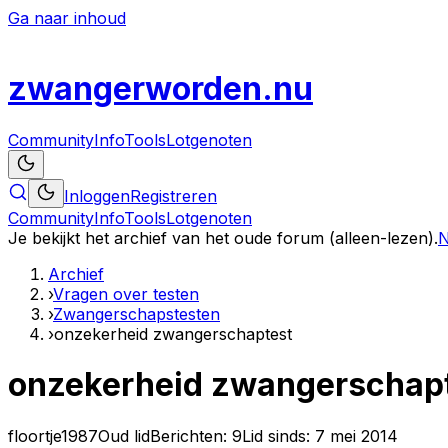
Ga naar inhoud
zwanger
worden
.nu
Community
Info
Tools
Lotgenoten
Inloggen
Registreren
Community
Info
Tools
Lotgenoten
Je bekijkt het archief van het oude forum (alleen-lezen).
N
Archief
›
Vragen over testen
›
Zwangerschapstesten
›
onzekerheid zwangerschaptest
onzekerheid zwangerschap
floortje1987
Oud lid
Berichten:
9
Lid sinds:
7 mei 2014