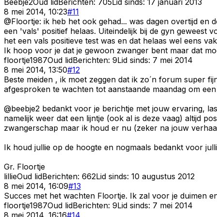
Beebje2
Oud lid
Berichten:
705
Lid sinds:
17 januari 2013
8 mei 2014, 10:23
#
11
@Floortje: ik heb het ook gehad... was dagen overtijd en d
een 'vals' positief helaas. Uiteindelijk bij de gyn gewees
het een vals positieve test was en dat helaas wel eens va
Ik hoop voor je dat je gewoon zwanger bent maar dat m
floortje1987
Oud lid
Berichten:
9
Lid sinds:
7 mei 2014
8 mei 2014, 13:50
#
12
Beste meiden , ik moet zeggen dat ik zo´n forum super fij
afgesproken te wachten tot aanstaande maandag om een vo
@beebje2 bedankt voor je berichtje met jouw ervaring, las
namelijk weer dat een lijntje (ook al is deze vaag) altijd
zwangerschap maar ik houd er nu (zeker na jouw verhaal)
Ik houd jullie op de hoogte en nogmaals bedankt voor julli
Gr. Floortje
lillie
Oud lid
Berichten:
662
Lid sinds:
10 augustus 2012
8 mei 2014, 16:09
#
13
Succes met het wachten Floortje. Ik zal voor je duimen e
floortje1987
Oud lid
Berichten:
9
Lid sinds:
7 mei 2014
8 mei 2014, 16:16
#
14