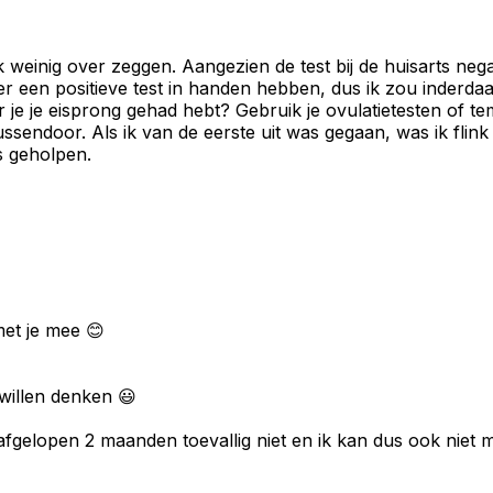
k weinig over zeggen. Aangezien de test bij de huisarts nega
ger een positieve test in handen hebben, dus ik zou inderd
e je eisprong gehad hebt? Gebruik je ovulatietesten of tem
ssendoor. Als ik van de eerste uit was gegaan, was ik flink 
s geholpen.
et je mee 😊
 willen denken 😃
fgelopen 2 maanden toevallig niet en ik kan dus ook niet m