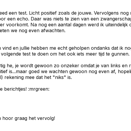
eed een test. Licht positief zoals de jouwe. Vervolgens nog 
t voor een echo. Daar was niets te zien van een zwangerscha
ker voorkomt. Na nog een aantal dagen werd ik uiteindelijk o
oeten we nog even afwachten.
n vind en jullie hebben me echt geholpen ondanks dat ik no
lgende test te doen om het ook iets meer tijd te gunnen.
tig he, je wordt gewoon zo onzeker omdat je van links en re
 positief is...maar goed we wachten gewoon nog even af, hop
 rekening mee dat het "niks" is.
e berichtjes! :mrgreen:
n hoor graag het vervolg!