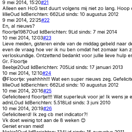
9 mei 2014, 15:20
#
21
Alleen een HcG test duurt volgens mij niet zo lang. Hoop dat
lillie
Oud lid
Berichten:
662
Lid sinds:
10 augustus 2012
9 mei 2014, 22:25
#
22
En, al nieuws?
floortje1987
Oud lid
Berichten:
9
Lid sinds:
7 mei 2014
10 mei 2014, 12:03
#
23
Lieve meiden, gisteren einde van de middag gebeld naar de h
even de vraag hoe ver ik nu ben omdat het zomaar kan zi
verloskundige. Ontzettend bedankt voor jullie lieve hulp 
Gr. Floortje
Beebje2
Oud lid
Berichten:
705
Lid sinds:
17 januari 2013
10 mei 2014, 12:10
#
24
@Floortje: yeahhhh!!! Wat een super nieuws zeg. Gefelici
lillie
Oud lid
Berichten:
662
Lid sinds:
10 augustus 2012
10 mei 2014, 20:16
#
25
Gefeliciteerd floortje!!!! Wat superleuk voor je! Ik wens 
adniL
Oud lid
Berichten:
5.518
Lid sinds:
3 juni 2010
10 mei 2014, 20:19
#
26
Gefeliciteerd! Ik zeg cb met indicator?!
Vk doet weinig tot aan de 8 weken 😊
Geniet ervan meid!
Niekje1
Oud lid
Berichten:
134
Lid sinds:
15 augustus 2011