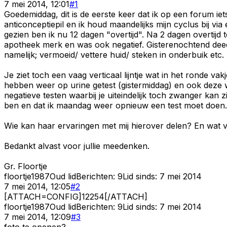
7 mei 2014, 12:01
#
1
Goedemiddag, dit is de eerste keer dat ik op een forum iets
anticonceptiepil en ik houd maandelijks mijn cyclus bij vi
gezien ben ik nu 12 dagen "overtijd". Na 2 dagen overtijd
apotheek merk en was ook negatief. Gisterenochtend deed
namelijk; vermoeid/ vettere huid/ steken in onderbuik 
Je ziet toch een vaag verticaal lijntje wat in het ronde v
hebben weer op urine getest (gistermiddag) en ook deze wa
negatieve testen waarbij je uiteindelijk toch zwanger kan z
ben en dat ik maandag weer opnieuw een test moet doen..
Wie kan haar ervaringen met mij hierover delen? En wat vind
Bedankt alvast voor jullie meedenken.
Gr. Floortje
floortje1987
Oud lid
Berichten:
9
Lid sinds:
7 mei 2014
7 mei 2014, 12:05
#
2
[ATTACH=CONFIG]12254[/ATTACH]
floortje1987
Oud lid
Berichten:
9
Lid sinds:
7 mei 2014
7 mei 2014, 12:09
#
3
foto te openen?