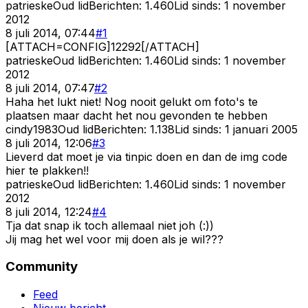
patrieske
Oud lid
Berichten:
1.460
Lid sinds:
1 november
2012
8 juli 2014, 07:44
#
1
[ATTACH=CONFIG]12292[/ATTACH]
patrieske
Oud lid
Berichten:
1.460
Lid sinds:
1 november
2012
8 juli 2014, 07:47
#
2
Haha het lukt niet! Nog nooit gelukt om foto's te
plaatsen maar dacht het nou gevonden te hebben
cindy1983
Oud lid
Berichten:
1.138
Lid sinds:
1 januari 2005
8 juli 2014, 12:06
#
3
Lieverd dat moet je via tinpic doen en dan de img code
hier te plakken!!
patrieske
Oud lid
Berichten:
1.460
Lid sinds:
1 november
2012
8 juli 2014, 12:24
#
4
Tja dat snap ik toch allemaal niet joh (:))
Jij mag het wel voor mij doen als je wil???
Community
Feed