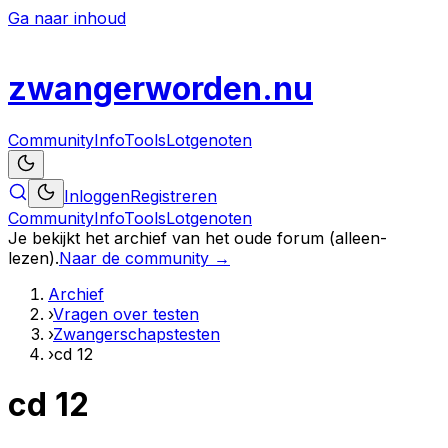
Ga naar inhoud
zwanger
worden
.nu
Community
Info
Tools
Lotgenoten
Inloggen
Registreren
Community
Info
Tools
Lotgenoten
Je bekijkt het archief van het oude forum (alleen-
lezen).
Naar de community →
Archief
›
Vragen over testen
›
Zwangerschapstesten
›
cd 12
cd 12