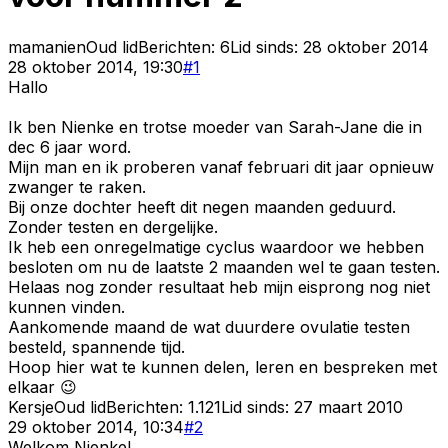
mamanien
Oud lid
Berichten:
6
Lid sinds:
28 oktober 2014
28 oktober 2014, 19:30
#
1
Hallo
Ik ben Nienke en trotse moeder van Sarah-Jane die in
dec 6 jaar word.
Mijn man en ik proberen vanaf februari dit jaar opnieuw
zwanger te raken.
Bij onze dochter heeft dit negen maanden geduurd.
Zonder testen en dergelijke.
Ik heb een onregelmatige cyclus waardoor we hebben
besloten om nu de laatste 2 maanden wel te gaan testen.
Helaas nog zonder resultaat heb mijn eisprong nog niet
kunnen vinden.
Aankomende maand de wat duurdere ovulatie testen
besteld, spannende tijd.
Hoop hier wat te kunnen delen, leren en bespreken met
elkaar 😉
Kersje
Oud lid
Berichten:
1.121
Lid sinds:
27 maart 2010
29 oktober 2014, 10:34
#
2
Welkom Nienke!