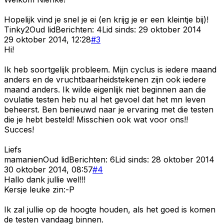
Hopelijk vind je snel je ei (en krijg je er een kleintje bij)!
Tinky2
Oud lid
Berichten:
4
Lid sinds:
29 oktober 2014
29 oktober 2014, 12:28
#
3
Hi!
Ik heb soortgelijk probleem. Mijn cyclus is iedere maand
anders en de vruchtbaarheidstekenen zijn ook iedere
maand anders. Ik wilde eigenlijk niet beginnen aan die
ovulatie testen heb nu al het gevoel dat het mn leven
beheerst. Ben benieuwd naar je ervaring met die testen
die je hebt besteld! Misschien ook wat voor ons!!
Succes!
Liefs
mamanien
Oud lid
Berichten:
6
Lid sinds:
28 oktober 2014
30 oktober 2014, 08:57
#
4
Hallo dank jullie wel!!!
Kersje leuke zin:-P
Ik zal jullie op de hoogte houden, als het goed is komen
de testen vandaag binnen.