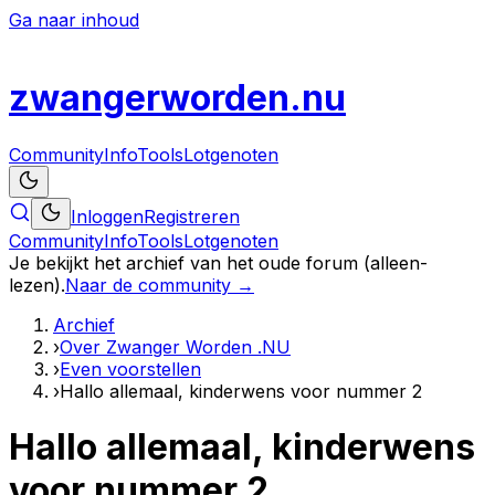
Ga naar inhoud
zwanger
worden
.nu
Community
Info
Tools
Lotgenoten
Inloggen
Registreren
Community
Info
Tools
Lotgenoten
Je bekijkt het archief van het oude forum (alleen-
lezen).
Naar de community →
Archief
›
Over Zwanger Worden .NU
›
Even voorstellen
›
Hallo allemaal, kinderwens voor nummer 2
Hallo allemaal, kinderwens
voor nummer 2