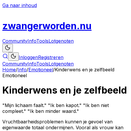
Ga naar inhoud
zwanger
worden
.nu
Community
Info
Tools
Lotgenoten
Inloggen
Registreren
Community
Info
Tools
Lotgenoten
Home
/
Info
/
Emotioneel
/
Kinderwens en je zelfbeeld
Emotioneel
Kinderwens en je zelfbeeld
"Mijn lichaam faalt." "Ik ben kapot." "Ik ben niet
compleet." "Ik ben minder waard."
Vruchtbaarheidsproblemen kunnen je gevoel van
eigenwaarde totaal ondermijnen. Vooral als vrouw kan