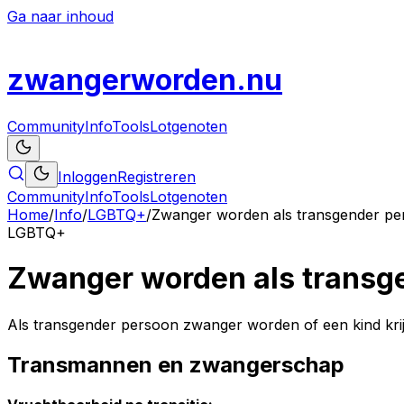
Ga naar inhoud
zwanger
worden
.nu
Community
Info
Tools
Lotgenoten
Inloggen
Registreren
Community
Info
Tools
Lotgenoten
Home
/
Info
/
LGBTQ+
/
Zwanger worden als transgender pe
LGBTQ+
Zwanger worden als transg
Als transgender persoon zwanger worden of een kind krijg
Transmannen en zwangerschap