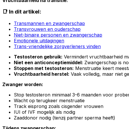
Vruchtbaarheid na transitie:
📑 In dit artikel:
Transmannen en zwangerschap
Transvrouwen en ouderschap
Niet-binaire personen en zwangerschap
Emotionele uitdagingen
Trans-vriendelijke zorgverleners vinden
Testosteron gebruik:
Vermindert vruchtbaarheid maar
Niet een anticonceptiemiddel:
Zwangerschap is nog
Stoppen met testosteron:
Menstruatie keert meest
Vruchtbaarheid herstel:
Vaak volledig, maar niet 
Zwanger worden:
Stop testosteron minimaal 3-6 maanden voor probe
Wacht op terugkeer menstruatie
Track eisprong zoals cisgender vrouwen
IUI of IVF mogelijk als nodig
Zaaddonor nodig (tenzij partner sperma heeft)
Tijdens zwangerschap: