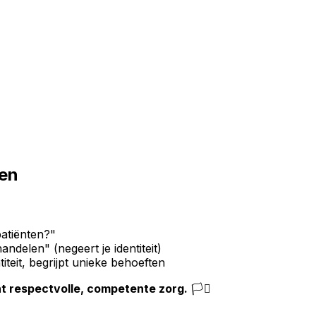
)
den
patiënten?"
elen" (negeert je identiteit)
teit, begrijpt unieke behoeften
ent respectvolle, competente zorg.
🏳️‍⚧️