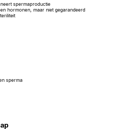
ineert spermaproductie
en hormonen, maar niet gegarandeerd
riliteit
ren sperma
hap