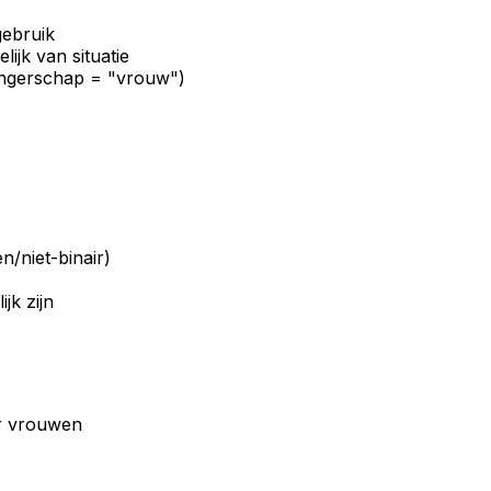
ebruik
ijk van situatie
wangerschap = "vrouw")
/niet-binair)
jk zijn
r vrouwen