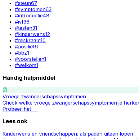
#
steun
67
#
symptomen
63
#
introductie
48
#
ivf
36
#
testen
31
#
kinderwens
12
#
miskraam
10
#
positief
6
#
bbz
1
#
voorstellen
1
#
welkom
1
Handig hulpmiddel
Vroege zwangerschapssymptomen
Check welke vroege zwangerschapssymptomen je herken
Probeer het →
Lees ook
Kinderwens en vriendschappen: als paden uiteen lopen