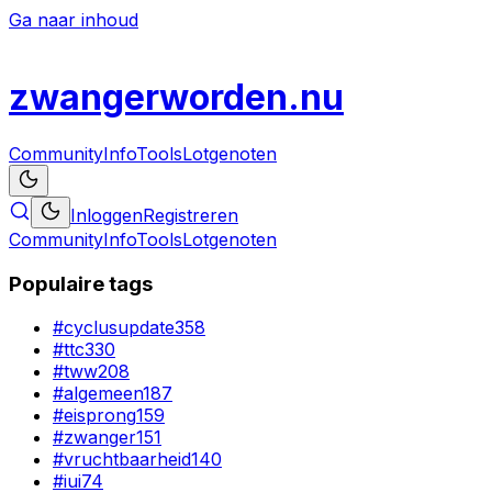
Ga naar inhoud
zwanger
worden
.nu
Community
Info
Tools
Lotgenoten
Inloggen
Registreren
Community
Info
Tools
Lotgenoten
Populaire tags
#
cyclusupdate
358
#
ttc
330
#
tww
208
#
algemeen
187
#
eisprong
159
#
zwanger
151
#
vruchtbaarheid
140
#
iui
74