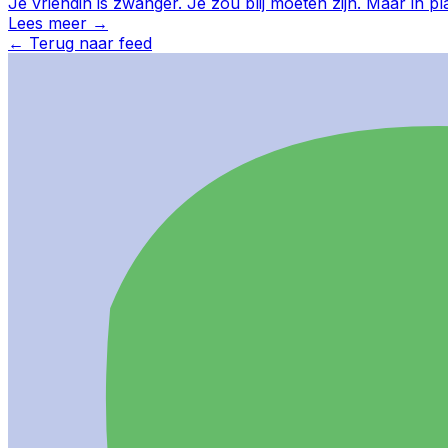
Je vriendin is zwanger. Je zou blij moeten zijn. Maar in pl
Lees meer →
←
Terug naar feed