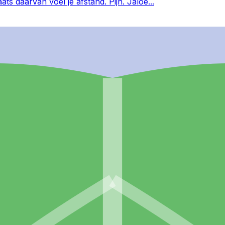
aats daarvan voel je afstand. Pijn. Jaloe
...