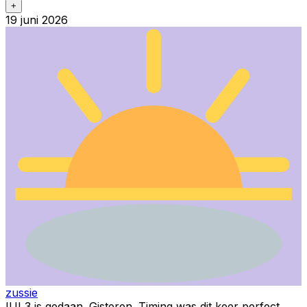
+
19 juni 2026
zussie
IUI 3 is gedaan. Gisteren. Timing was dit keer perfect