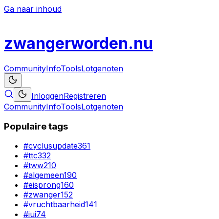
Ga naar inhoud
zwanger
worden
.nu
Community
Info
Tools
Lotgenoten
Inloggen
Registreren
Community
Info
Tools
Lotgenoten
Populaire tags
#
cyclusupdate
361
#
ttc
332
#
tww
210
#
algemeen
190
#
eisprong
160
#
zwanger
152
#
vruchtbaarheid
141
#
iui
74