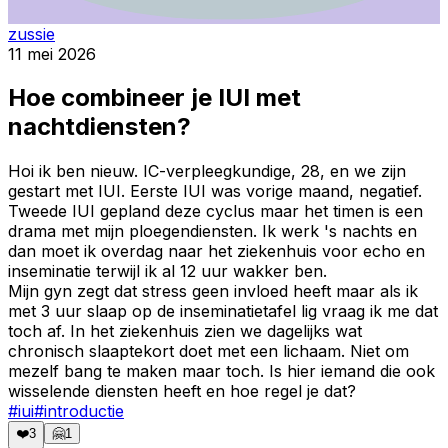
zussie
11 mei 2026
Hoe combineer je IUI met
nachtdiensten?
Hoi ik ben nieuw. IC-verpleegkundige, 28, en we zijn
gestart met IUI. Eerste IUI was vorige maand, negatief.
Tweede IUI gepland deze cyclus maar het timen is een
drama met mijn ploegendiensten. Ik werk 's nachts en
dan moet ik overdag naar het ziekenhuis voor echo en
inseminatie terwijl ik al 12 uur wakker ben.
Mijn gyn zegt dat stress geen invloed heeft maar als ik
met 3 uur slaap op de inseminatietafel lig vraag ik me dat
toch af. In het ziekenhuis zien we dagelijks wat
chronisch slaaptekort doet met een lichaam. Niet om
mezelf bang te maken maar toch. Is hier iemand die ook
wisselende diensten heeft en hoe regel je dat?
#
iui
#
introductie
❤️
3
🤗
1