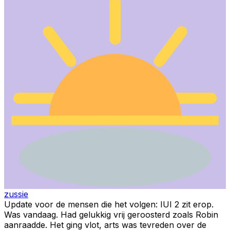
zussie
Update voor de mensen die het volgen: IUI 2 zit erop.
Was vandaag. Had gelukkig vrij geroosterd zoals Robin
aanraadde. Het ging vlot, arts was tevreden over de