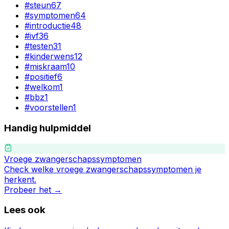
#
steun
67
#
symptomen
64
#
introductie
48
#
ivf
36
#
testen
31
#
kinderwens
12
#
miskraam
10
#
positief
6
#
welkom
1
#
bbz
1
#
voorstellen
1
Handig hulpmiddel
Vroege zwangerschapssymptomen
Check welke vroege zwangerschapssymptomen je
herkent.
Probeer het →
Lees ook