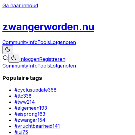
Ga naar inhoud
zwanger
worden
.nu
Community
Info
Tools
Lotgenoten
Inloggen
Registreren
Community
Info
Tools
Lotgenoten
Populaire tags
#
cyclusupdate
368
#
ttc
338
#
tww
214
#
algemeen
193
#
eisprong
163
#
zwanger
154
#
vruchtbaarheid
141
#
iui
75