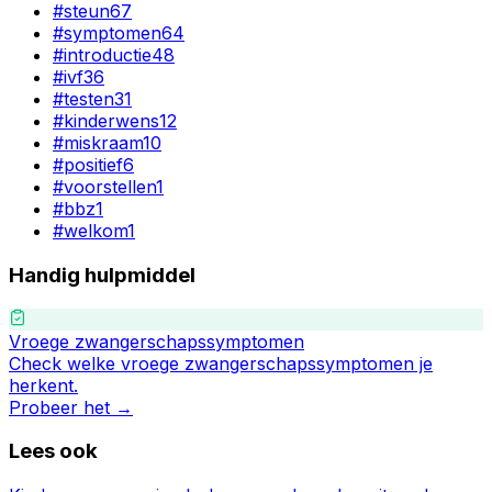
#
steun
67
#
symptomen
64
#
introductie
48
#
ivf
36
#
testen
31
#
kinderwens
12
#
miskraam
10
#
positief
6
#
voorstellen
1
#
bbz
1
#
welkom
1
Handig hulpmiddel
Vroege zwangerschapssymptomen
Check welke vroege zwangerschapssymptomen je
herkent.
Probeer het →
Lees ook