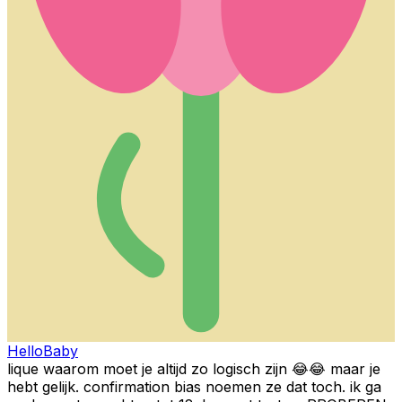
HelloBaby
lique waarom moet je altijd zo logisch zijn 😂😂 maar je
hebt gelijk. confirmation bias noemen ze dat toch. ik ga