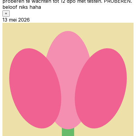
proberen te wachten tot 12 dpo met testen. PROBEREN.
beloof niks haha
+
13 mei 2026