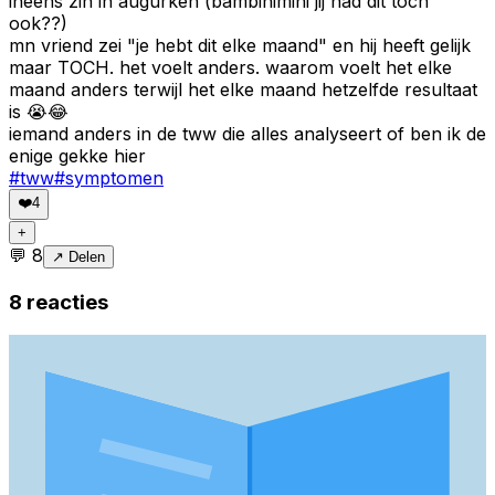
ineens zin in augurken (bambinimini jij had dit toch
ook??)
mn vriend zei "je hebt dit elke maand" en hij heeft gelijk
maar TOCH. het voelt anders. waarom voelt het elke
maand anders terwijl het elke maand hetzelfde resultaat
is 😭😂
iemand anders in de tww die alles analyseert of ben ik de
enige gekke hier
#
tww
#
symptomen
❤️
4
+
💬
8
↗ Delen
8
reacties