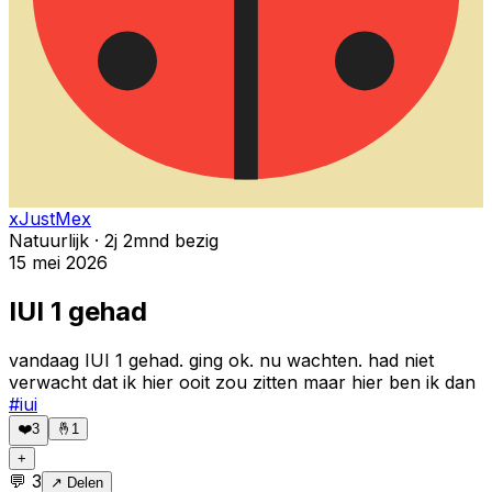
xJustMex
Natuurlijk · 2j 2mnd bezig
15 mei 2026
IUI 1 gehad
vandaag IUI 1 gehad. ging ok. nu wachten. had niet
verwacht dat ik hier ooit zou zitten maar hier ben ik dan
#
iui
❤️
3
🤞
1
+
💬
3
↗ Delen