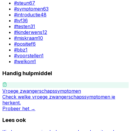
#
steun
67
#
symptomen
63
#
introductie
48
#
ivf
36
#
testen
31
#
kinderwens
12
#
miskraam
10
#
positief
6
#
bbz
1
#
voorstellen
1
#
welkom
1
Handig hulpmiddel
Vroege zwangerschapssymptomen
Check welke vroege zwangerschapssymptomen je
herkent.
Probeer het →
Lees ook