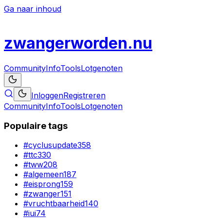
Ga naar inhoud
zwanger
worden
.nu
Community
Info
Tools
Lotgenoten
Inloggen
Registreren
Community
Info
Tools
Lotgenoten
Populaire tags
#
cyclusupdate
358
#
ttc
330
#
tww
208
#
algemeen
187
#
eisprong
159
#
zwanger
151
#
vruchtbaarheid
140
#
iui
74