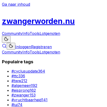
Ga naar inhoud
zwanger
worden
.nu
Community
Info
Tools
Lotgenoten
Inloggen
Registreren
Community
Info
Tools
Lotgenoten
Populaire tags
#
cyclusupdate
364
#
ttc
336
#
tww
212
#
algemeen
192
#
eisprong
162
#
zwanger
153
#
vruchtbaarheid
141
#
iui
74