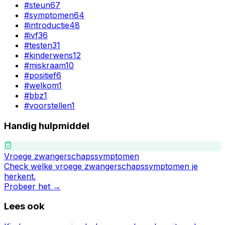
#
steun
67
#
symptomen
64
#
introductie
48
#
ivf
36
#
testen
31
#
kinderwens
12
#
miskraam
10
#
positief
6
#
welkom
1
#
bbz
1
#
voorstellen
1
Handig hulpmiddel
Vroege zwangerschapssymptomen
Check welke vroege zwangerschapssymptomen je
herkent.
Probeer het →
Lees ook