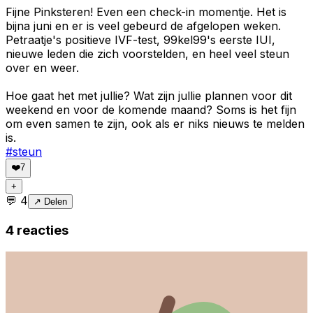
Fijne Pinksteren! Even een check-in momentje. Het is
bijna juni en er is veel gebeurd de afgelopen weken.
Petraatje's positieve IVF-test, 99kel99's eerste IUI,
nieuwe leden die zich voorstelden, en heel veel steun
over en weer.
Hoe gaat het met jullie? Wat zijn jullie plannen voor dit
weekend en voor de komende maand? Soms is het fijn
om even samen te zijn, ook als er niks nieuws te melden
is.
#
steun
❤️
7
+
💬
4
↗ Delen
4
reacties