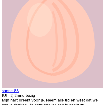
sanne_88
IUI · 2j 2mnd bezig
Mijn hart breekt voor je. Neem alle tijd en weet dat we
aan je denken. Je bent sterker dan je denkt ❤️