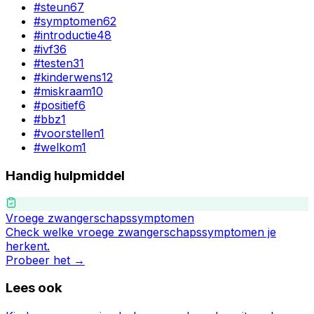
#
steun
67
#
symptomen
62
#
introductie
48
#
ivf
36
#
testen
31
#
kinderwens
12
#
miskraam
10
#
positief
6
#
bbz
1
#
voorstellen
1
#
welkom
1
Handig hulpmiddel
Vroege zwangerschapssymptomen
Check welke vroege zwangerschapssymptomen je
herkent.
Probeer het →
Lees ook