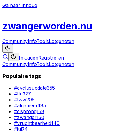
Ga naar inhoud
zwanger
worden
.nu
Community
Info
Tools
Lotgenoten
Inloggen
Registreren
Community
Info
Tools
Lotgenoten
Populaire tags
#
cyclusupdate
355
#
ttc
327
#
tww
205
#
algemeen
185
#
eisprong
158
#
zwanger
150
#
vruchtbaarheid
140
#
iui
74