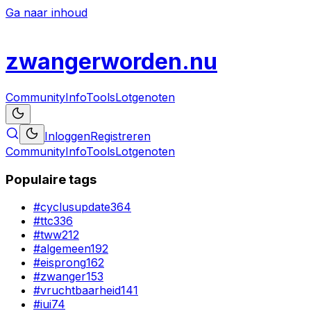
Ga naar inhoud
zwanger
worden
.nu
Community
Info
Tools
Lotgenoten
Inloggen
Registreren
Community
Info
Tools
Lotgenoten
Populaire tags
#
cyclusupdate
364
#
ttc
336
#
tww
212
#
algemeen
192
#
eisprong
162
#
zwanger
153
#
vruchtbaarheid
141
#
iui
74