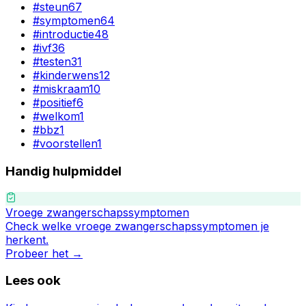
#
steun
67
#
symptomen
64
#
introductie
48
#
ivf
36
#
testen
31
#
kinderwens
12
#
miskraam
10
#
positief
6
#
welkom
1
#
bbz
1
#
voorstellen
1
Handig hulpmiddel
Vroege zwangerschapssymptomen
Check welke vroege zwangerschapssymptomen je
herkent.
Probeer het →
Lees ook