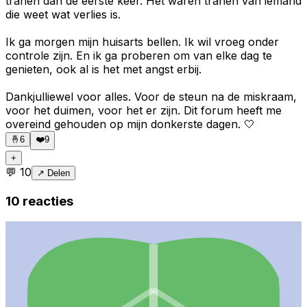
tranen dan de eerste keer. Het waren tranen van iemand
die weet wat verlies is.
Ik ga morgen mijn huisarts bellen. Ik wil vroeg onder
controle zijn. En ik ga proberen om van elke dag te
genieten, ook al is het met angst erbij.
Dankjulliewel voor alles. Voor de steun na de miskraam,
voor het duimen, voor het er zijn. Dit forum heeft me
overeind gehouden op mijn donkerste dagen. 🤍
🤞
6
❤️
9
+
💬
10
↗ Delen
10
reacties