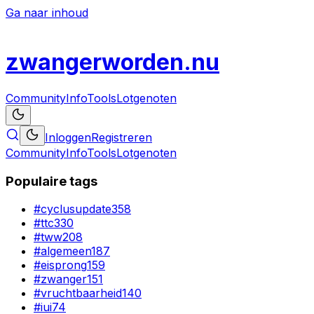
Ga naar inhoud
zwanger
worden
.nu
Community
Info
Tools
Lotgenoten
Inloggen
Registreren
Community
Info
Tools
Lotgenoten
Populaire tags
#
cyclusupdate
358
#
ttc
330
#
tww
208
#
algemeen
187
#
eisprong
159
#
zwanger
151
#
vruchtbaarheid
140
#
iui
74