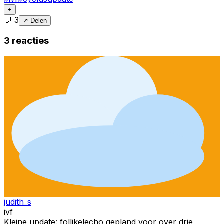
+
💬
3
↗ Delen
3
reacties
judith_s
ivf
Kleine update: follikelecho gepland voor over drie