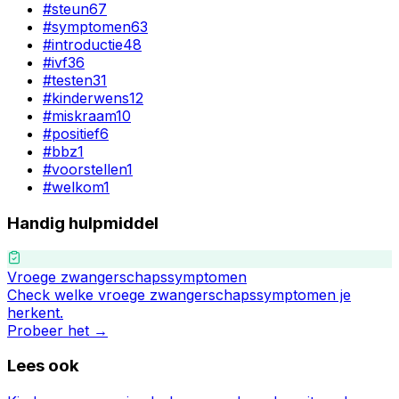
#
steun
67
#
symptomen
63
#
introductie
48
#
ivf
36
#
testen
31
#
kinderwens
12
#
miskraam
10
#
positief
6
#
bbz
1
#
voorstellen
1
#
welkom
1
Handig hulpmiddel
Vroege zwangerschapssymptomen
Check welke vroege zwangerschapssymptomen je
herkent.
Probeer het →
Lees ook