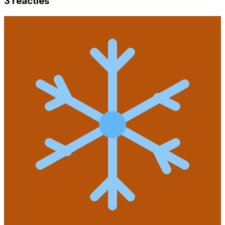
3
reacties