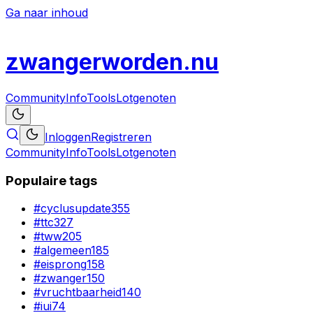
Ga naar inhoud
zwanger
worden
.nu
Community
Info
Tools
Lotgenoten
Inloggen
Registreren
Community
Info
Tools
Lotgenoten
Populaire tags
#
cyclusupdate
355
#
ttc
327
#
tww
205
#
algemeen
185
#
eisprong
158
#
zwanger
150
#
vruchtbaarheid
140
#
iui
74