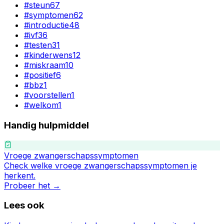
#
steun
67
#
symptomen
62
#
introductie
48
#
ivf
36
#
testen
31
#
kinderwens
12
#
miskraam
10
#
positief
6
#
bbz
1
#
voorstellen
1
#
welkom
1
Handig hulpmiddel
Vroege zwangerschapssymptomen
Check welke vroege zwangerschapssymptomen je
herkent.
Probeer het →
Lees ook