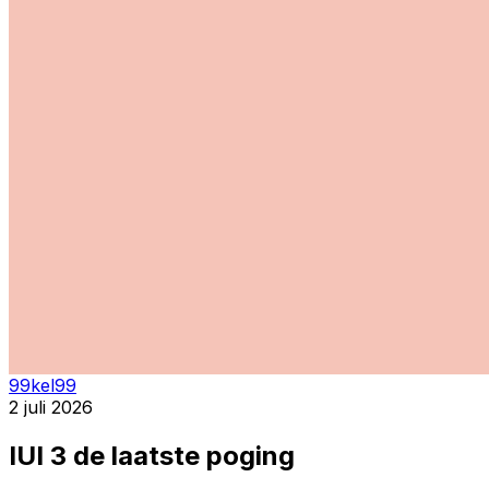
99kel99
2 juli 2026
IUI 3 de laatste poging