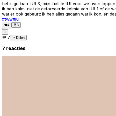
het is gedaan. IUI 3, mijn laatste IUI voor we overstappen 
ik ben kalm. niet de geforceerde kalmte van IUI 1 of de wa
wat er ook gebeurt: ik heb alles gedaan wat ik kon. en daa
#
tww
#
iui
❤️
4
🤞
3
+
💬
7
↗ Delen
7
reacties