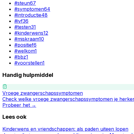
#
steun
67
#
symptomen
64
#
introductie
48
#
ivf
36
#
testen
31
#
kinderwens
12
#
miskraam
10
#
positief
6
#
welkom
1
#
bbz
1
#
voorstellen
1
Handig hulpmiddel
Vroege zwangerschapssymptomen
Check welke vroege zwangerschapssymptomen je herken
Probeer het →
Lees ook
Kinderwens en vriendschappen: als paden uiteen lopen