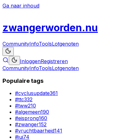
Ga naar inhoud
zwanger
worden
.nu
Community
Info
Tools
Lotgenoten
Inloggen
Registreren
Community
Info
Tools
Lotgenoten
Populaire tags
#
cyclusupdate
361
#
ttc
332
#
tww
210
#
algemeen
190
#
eisprong
160
#
zwanger
152
#
vruchtbaarheid
141
#
iui
74