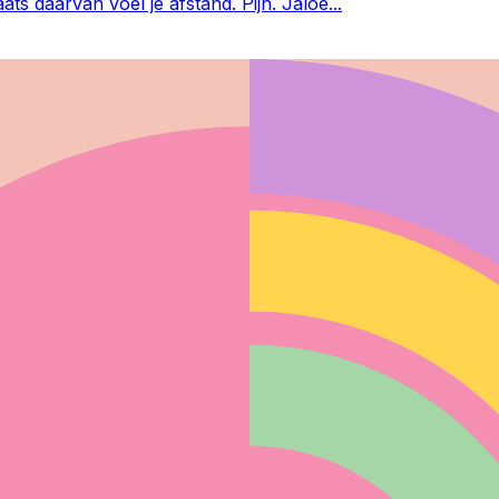
aats daarvan voel je afstand. Pijn. Jaloe
...