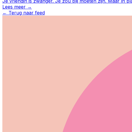
Je vriendin is zwanger. Je zou blij moeten zijn. Maar in pl
Lees meer →
←
Terug naar feed