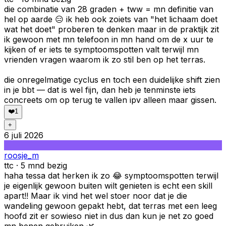
die combinatie van 28 graden + tww = mn definitie van
hel op aarde 😑 ik heb ook zoiets van "het lichaam doet
wat het doet" proberen te denken maar in de praktijk zit
ik gewoon met mn telefoon in mn hand om de x uur te
kijken of er iets te symptoomspotten valt terwijl mn
vrienden vragen waarom ik zo stil ben op het terras.
die onregelmatige cyclus en toch een duidelijke shift zien
in je bbt — dat is wel fijn, dan heb je tenminste iets
concreets om op terug te vallen ipv alleen maar gissen.
❤️
1
+
6 juli 2026
roosje_m
ttc · 5 mnd bezig
haha tessa dat herken ik zo 😂 symptoomspotten terwijl
je eigenlijk gewoon buiten wilt genieten is echt een skill
apart!! Maar ik vind het wel stoer noor dat je die
wandeling gewoon gepakt hebt, dat terras met een leeg
hoofd zit er sowieso niet in dus dan kun je net zo goed