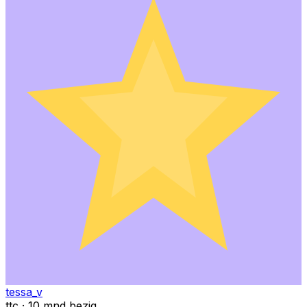
tessa_v
ttc · 10 mnd bezig