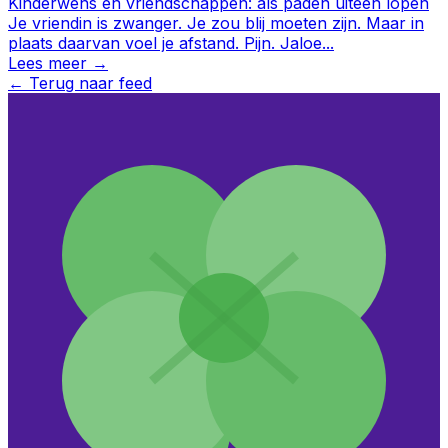
Kinderwens en vriendschappen: als paden uiteen lopen
Je vriendin is zwanger. Je zou blij moeten zijn. Maar in
plaats daarvan voel je afstand. Pijn. Jaloe
...
Lees meer →
←
Terug naar feed