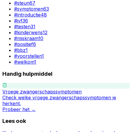
#
steun
67
#
symptomen
63
#
introductie
48
#
ivf
36
#
testen
31
#
kinderwens
12
#
miskraam
10
#
positief
6
#
bbz
1
#
voorstellen
1
#
welkom
1
Handig hulpmiddel
Vroege zwangerschapssymptomen
Check welke vroege zwangerschapssymptomen je
herkent.
Probeer het →
Lees ook