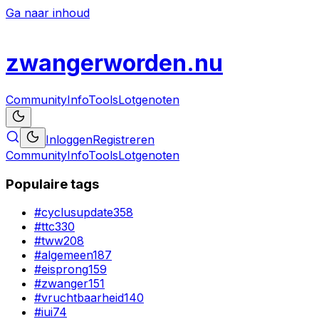
Ga naar inhoud
zwanger
worden
.nu
Community
Info
Tools
Lotgenoten
Inloggen
Registreren
Community
Info
Tools
Lotgenoten
Populaire tags
#
cyclusupdate
358
#
ttc
330
#
tww
208
#
algemeen
187
#
eisprong
159
#
zwanger
151
#
vruchtbaarheid
140
#
iui
74