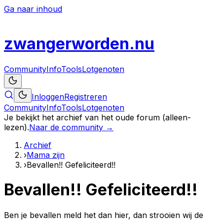
Ga naar inhoud
zwanger
worden
.nu
Community
Info
Tools
Lotgenoten
Inloggen
Registreren
Community
Info
Tools
Lotgenoten
Je bekijkt het archief van het oude forum (alleen-
lezen).
Naar de community →
Archief
›
Mama zijn
›
Bevallen!! Gefeliciteerd!!
Bevallen!! Gefeliciteerd!!
Ben je bevallen meld het dan hier, dan strooien wij de