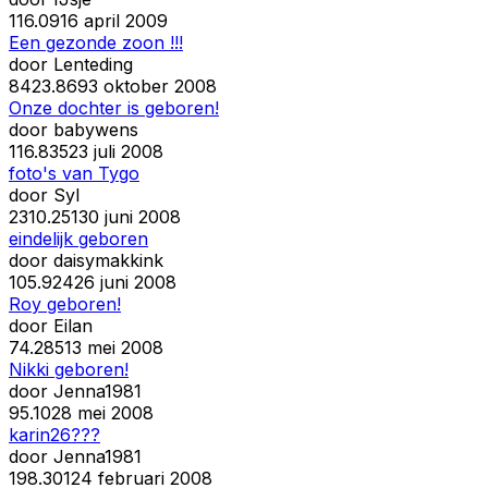
11
6.091
6 april 2009
Een gezonde zoon !!!
door
Lenteding
84
23.869
3 oktober 2008
Onze dochter is geboren!
door
babywens
11
6.835
23 juli 2008
foto's van Tygo
door
Syl
23
10.251
30 juni 2008
eindelijk geboren
door
daisymakkink
10
5.924
26 juni 2008
Roy geboren!
door
Eilan
7
4.285
13 mei 2008
Nikki geboren!
door
Jenna1981
9
5.102
8 mei 2008
karin26???
door
Jenna1981
19
8.301
24 februari 2008