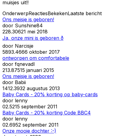
muisjes uit!!
Onderwerp
Reacties
Bekeken
Laatste bericht
Ons meisje is geboren!
door
Sunshine84
2
28.306
21 mei 2018
Ja, onze mini is geboren ð
door
Narcisje
5
893.466
6 oktober 2017
ontworpen om comfortabele
door
fqnevadl
2
13.875
15 januari 2015
Ons meisje is geboren!
door
Babii
14
12.393
2 augustus 2013
Baby Cards - 20% korting op baby-cards
door
lenny
0
2.521
5 september 2011
Baby Cards - 20% korting Code BBC4
door
lenny
0
2.695
2 september 2011
Onze mooie dochter :-)