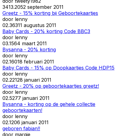
door
tweety1982
34
13.205
2 september 2011
Greetz - 15% korting bij Geboortekaartjes
door
lenny
0
2.363
11 augustus 2011
Baby Cards - 20% korting Code BBC3
door
lenny
0
3.156
4 maart 2011
Bysanna - 20% korting
door
lenny
0
2.160
18 februari 2011
Baby Cards - 15% op Doopkaartjes Code HDP15
door
lenny
0
2.221
28 januari 2011
Greetz - 20% op geboortekaartjes greetz!
door
lenny
0
2.527
7 januari 2011
Bysanna - korting op de gehele collectie
geboortekaarten!
door
lenny
0
2.120
6 januari 2011
geboren fabian!!
door
margie