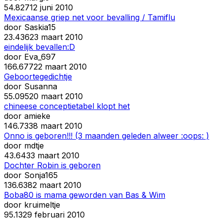
5
4.827
12 juni 2010
Mexicaanse griep net voor bevalling / Tamiflu
door
Saskia15
2
3.436
23 maart 2010
eindelijk bevallen:D
door
Eva_697
16
6.677
22 maart 2010
Geboortegedichtje
door
Susanna
5
5.095
20 maart 2010
chineese conceptietabel klopt het
door
amieke
14
6.733
8 maart 2010
Onno is geboren!!! (3 maanden geleden alweer :oops: )
door
mdtje
4
3.643
3 maart 2010
Dochter Robin is geboren
door
Sonja165
13
6.638
2 maart 2010
Boba80 is mama geworden van Bas & Wim
door
kruimeltje
9
5.132
9 februari 2010