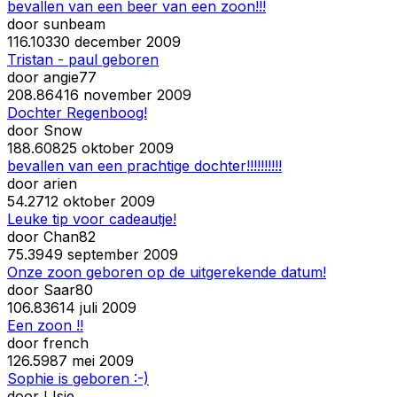
bevallen van een beer van een zoon!!!
door
sunbeam
11
6.103
30 december 2009
Tristan - paul geboren
door
angie77
20
8.864
16 november 2009
Dochter Regenboog!
door
Snow
18
8.608
25 oktober 2009
bevallen van een prachtige dochter!!!!!!!!!!
door
arien
5
4.271
2 oktober 2009
Leuke tip voor cadeautje!
door
Chan82
7
5.394
9 september 2009
Onze zoon geboren op de uitgerekende datum!
door
Saar80
10
6.836
14 juli 2009
Een zoon !!
door
french
12
6.598
7 mei 2009
Sophie is geboren :-)
door
IJsje