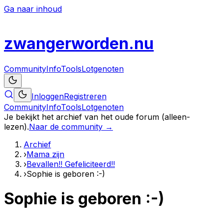
Ga naar inhoud
zwanger
worden
.nu
Community
Info
Tools
Lotgenoten
Inloggen
Registreren
Community
Info
Tools
Lotgenoten
Je bekijkt het archief van het oude forum (alleen-
lezen).
Naar de community →
Archief
›
Mama zijn
›
Bevallen!! Gefeliciteerd!!
›
Sophie is geboren :-)
Sophie is geboren :-)