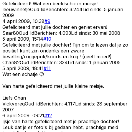
Gefeliciteerd! Wat een beeldschoon meisje!
leeuwinnetje
Oud lid
Berichten:
3.244
Lid sinds:
5 januari
2009
4 april 2009, 10:38
#
9
Gefeliciteerd met jullie dochter en geniet ervan!
Saar80
Oud lid
Berichten:
4.093
Lid sinds:
30 mei 2008
5 april 2009, 15:14
#
10
Gefeliciteerd met jullie dochter! Fijn om te lezen dat je zo
positief kunt zijn ondanks een zware
bevalling/ruggeprik/koorts en knip! (geeft moed!)
Chan82
Oud lid
Berichten:
334
Lid sinds:
1 januari 2005
5 april 2009, 18:41
#
11
Wat een schatje 😉
Van harte gefeliciteerd met jullie kleine meisje.
Liefs Chan
Vickypreg
Oud lid
Berichten:
4.117
Lid sinds:
28 september
2007
6 april 2009, 09:21
#
12
Ijsje van harte gefeliciteerd met je prachtige dochter!
Leuk dat je er foto's bij gedaan hebt, prachtige meid