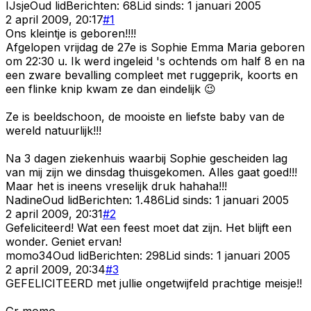
IJsje
Oud lid
Berichten:
68
Lid sinds:
1 januari 2005
2 april 2009, 20:17
#
1
Ons kleintje is geboren!!!!
Afgelopen vrijdag de 27e is Sophie Emma Maria geboren
om 22:30 u. Ik werd ingeleid 's ochtends om half 8 en na
een zware bevalling compleet met ruggeprik, koorts en
een flinke knip kwam ze dan eindelijk 😉
Ze is beeldschoon, de mooiste en liefste baby van de
wereld natuurlijk!!!
Na 3 dagen ziekenhuis waarbij Sophie gescheiden lag
van mij zijn we dinsdag thuisgekomen. Alles gaat goed!!!
Maar het is ineens vreselijk druk hahaha!!!
Nadine
Oud lid
Berichten:
1.486
Lid sinds:
1 januari 2005
2 april 2009, 20:31
#
2
Gefeliciteerd! Wat een feest moet dat zijn. Het blijft een
wonder. Geniet ervan!
momo34
Oud lid
Berichten:
298
Lid sinds:
1 januari 2005
2 april 2009, 20:34
#
3
GEFELICITEERD met jullie ongetwijfeld prachtige meisje!!
Gr momo