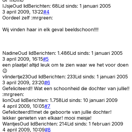
IJsje
Oud lid
Berichten:
68
Lid sinds:
1 januari 2005
3 april 2009, 13:22
#
4
Oordeel zelf :mrgreen:
Wij vinden haar in elk geval beeldschoon!!!!
Nadine
Oud lid
Berichten:
1.486
Lid sinds:
1 januari 2005
3 april 2009, 16:15
#
5
een plaatje! altijd leuk om te zien waar we het voor doen
😉
vlindertje23
Oud lid
Berichten:
233
Lid sinds:
1 januari 2005
3 april 2009, 23:20
#
6
Gefeliciteerd!! Wat een schoonheid die dochter van jullie!!
:mrgreen:
lion
Oud lid
Berichten:
1.758
Lid sinds:
10 januari 2009
4 april 2009, 10:05
#
7
Gefeliciteerd!!!met de geboorte van jullie dochter!
lekker genieten van elkaar! mooi meisje!
Wantjes
Oud lid
Berichten:
214
Lid sinds:
1 februari 2009
4 april 2009, 10:09
#
8