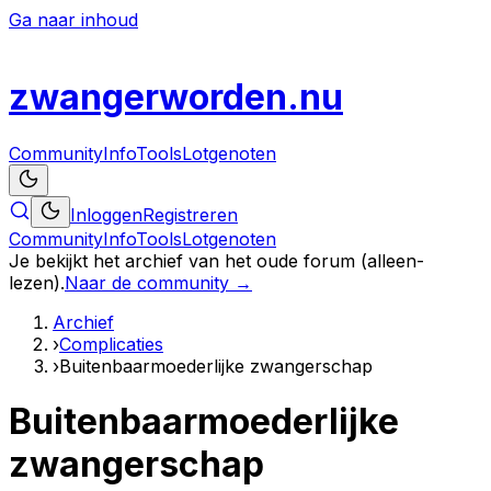
Ga naar inhoud
zwanger
worden
.nu
Community
Info
Tools
Lotgenoten
Inloggen
Registreren
Community
Info
Tools
Lotgenoten
Je bekijkt het archief van het oude forum (alleen-
lezen).
Naar de community →
Archief
›
Complicaties
›
Buitenbaarmoederlijke zwangerschap
Buitenbaarmoederlijke
zwangerschap