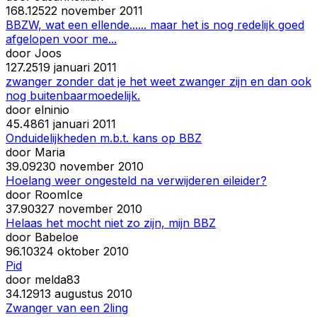
16
8.125
22 november 2011
BBZW, wat een ellende...... maar het is nog redelijk goed
afgelopen voor me...
door
Joos
12
7.251
9 januari 2011
zwanger zonder dat je het weet zwanger zijn en dan ook
nog buitenbaarmoedelijk.
door
elninio
4
5.486
1 januari 2011
Onduidelijkheden m.b.t. kans op BBZ
door
Maria
3
9.092
30 november 2010
Hoelang weer ongesteld na verwijderen eileider?
door
RoomIce
3
7.903
27 november 2010
Helaas het mocht niet zo zijn, mijn BBZ
door
Babeloe
9
6.103
24 oktober 2010
Pid
door
melda83
3
4.129
13 augustus 2010
Zwanger van een 2ling