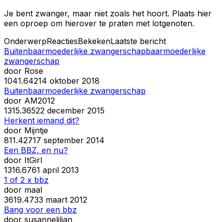
Je bent zwanger, maar niet zoals het hoort. Plaats hier
een oproep om hierover te praten met lotgenoten.
Onderwerp
Reacties
Bekeken
Laatste bericht
Buitenbaarmoederlijke zwangerschapbaarmoederlijke
zwangerschap
door
Rose
10
41.642
14 oktober 2018
Buitenbaarmoederlijke zwangerschap
door
AM2012
13
15.365
22 december 2015
Herkent iemand dit?
door
Mijntje
8
11.427
17 september 2014
Een BBZ, en nu?
door
ItGirl
13
16.676
1 april 2013
1 of 2 x bbz
door
maal
36
19.473
3 maart 2012
Bang voor een bbz
door
susannelilian