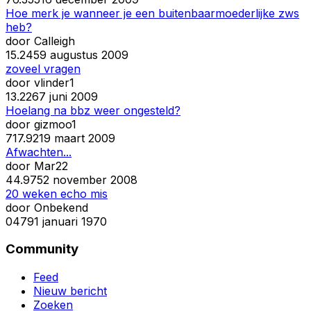
Hoe merk je wanneer je een buitenbaarmoederlijke zws
heb?
door
Calleigh
1
5.245
9 augustus 2009
zoveel vragen
door
vlinder1
1
3.226
7 juni 2009
Hoelang na bbz weer ongesteld?
door
gizmoo1
7
17.921
9 maart 2009
Afwachten...
door
Mar22
4
4.975
2 november 2008
20 weken echo mis
door
Onbekend
0
479
1 januari 1970
Community
Feed
Nieuw bericht
Zoeken