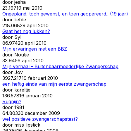
door
jesha
2
3.197
19 mei 2010
Ongepland, toch gewenst, en toen geopereerd.. (19 jaar)
door
liefde
21
8.068
29 april 2010
Gaat het nog lukken?
door
Syl
8
6.974
20 april 2010
Mijn ervaringen met een BBZ
door
Noutje
3
3.945
6 april 2010
Mijn verhaal - Buitenbaarmoederlijke Zwangerschap
door
Jov
39
27.217
19 februari 2010
een heftig einde van mijn eerste zwangerschap
door
kareltje
13
6.578
16 januari 2010
Rugpijn?
door
1981
6
4.803
30 december 2009
wel positieve zwangerschapstest?
door
miss lipstick
7
6.355
16 december 2009