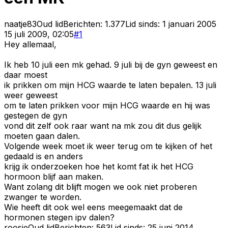
naatje83
Oud lid
Berichten:
1.377
Lid sinds:
1 januari 2005
15 juli 2009, 02:05
#
1
Hey allemaal,
Ik heb 10 juli een mk gehad. 9 juli bij de gyn geweest en
daar moest
ik prikken om mijn HCG waarde te laten bepalen. 13 juli
weer geweest
om te laten prikken voor mijn HCG waarde en hij was
gestegen de gyn
vond dit zelf ook raar want na mk zou dit dus gelijk
moeten gaan dalen.
Volgende week moet ik weer terug om te kijken of het
gedaald is en anders
krijg ik onderzoeken hoe het komt fat ik het HCG
hormoon blijf aan maken.
Want zolang dit blijft mogen we ook niet proberen
zwanger te worden.
Wie heeft dit ook wel eens meegemaakt dat de
hormonen stegen ipv dalen?
roosje
Oud lid
Berichten:
563
Lid sinds:
25 juni 2014