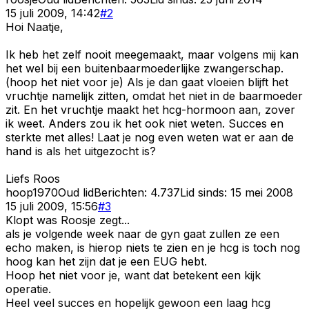
15 juli 2009, 14:42
#
2
Hoi Naatje,
Ik heb het zelf nooit meegemaakt, maar volgens mij kan
het wel bij een buitenbaarmoederlijke zwangerschap.
(hoop het niet voor je) Als je dan gaat vloeien blijft het
vruchtje namelijk zitten, omdat het niet in de baarmoeder
zit. En het vruchtje maakt het hcg-hormoon aan, zover
ik weet. Anders zou ik het ook niet weten. Succes en
sterkte met alles! Laat je nog even weten wat er aan de
hand is als het uitgezocht is?
Liefs Roos
hoop1970
Oud lid
Berichten:
4.737
Lid sinds:
15 mei 2008
15 juli 2009, 15:56
#
3
Klopt was Roosje zegt...
als je volgende week naar de gyn gaat zullen ze een
echo maken, is hierop niets te zien en je hcg is toch nog
hoog kan het zijn dat je een EUG hebt.
Hoop het niet voor je, want dat betekent een kijk
operatie.
Heel veel succes en hopelijk gewoon een laag hcg