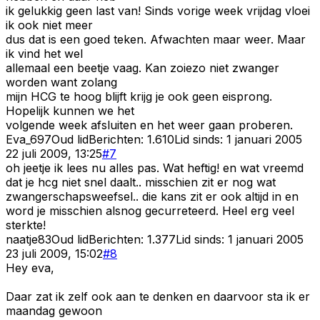
ik gelukkig geen last van! Sinds vorige week vrijdag vloei
ik ook niet meer
dus dat is een goed teken. Afwachten maar weer. Maar
ik vind het wel
allemaal een beetje vaag. Kan zoiezo niet zwanger
worden want zolang
mijn HCG te hoog blijft krijg je ook geen eisprong.
Hopelijk kunnen we het
volgende week afsluiten en het weer gaan proberen.
Eva_697
Oud lid
Berichten:
1.610
Lid sinds:
1 januari 2005
22 juli 2009, 13:25
#
7
oh jeetje ik lees nu alles pas. Wat heftig! en wat vreemd
dat je hcg niet snel daalt.. misschien zit er nog wat
zwangerschapsweefsel.. die kans zit er ook altijd in en
word je misschien alsnog gecurreteerd. Heel erg veel
sterkte!
naatje83
Oud lid
Berichten:
1.377
Lid sinds:
1 januari 2005
23 juli 2009, 15:02
#
8
Hey eva,
Daar zat ik zelf ook aan te denken en daarvoor sta ik er
maandag gewoon