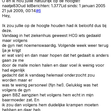
O en ik hou jullie natuurlijk op de hoogte!!
naatje83
Oud lid
Berichten:
1.377
Lid sinds:
1 januari 2005
21 juli 2009, 00:14
#
6
Hey,
Ik zou jullie op de hoogte houden had ik beloofd dus bij
deze.
Vandaag in het ziekenhuis geweest HCG iets gedaald
maar volgens
de gyn niet noemenswaardig. Volgende week weer terug
(ja je krijgt
er wat van) en dan maar hopen dat het gedaalt is anders
gaan ze me
door de malle molen halen en daar voel ik weinig voor
had eigenlijk
gedacht dat ik vandaag helemaal onderzocht zou
worden maar er
was te weinig personeel (fijn he!). Gelukkig was het
volgens de gyn
geen BBZ aangzien het volgens hem echt in mijn
baarmoeder zat. En
ik zou dan volgens hem duidelijke krampen moeten
hebben en daar heb