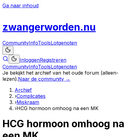
Ga naar inhoud
zwanger
worden
.nu
Community
Info
Tools
Lotgenoten
Inloggen
Registreren
Community
Info
Tools
Lotgenoten
Je bekijkt het archief van het oude forum (alleen-
lezen).
Naar de community →
Archief
›
Complicaties
›
Miskraam
›
HCG hormoon omhoog na een MK
HCG hormoon omhoog na
een MK