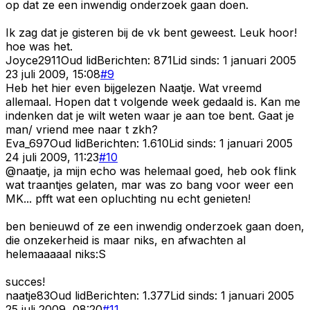
op dat ze een inwendig onderzoek gaan doen.
Ik zag dat je gisteren bij de vk bent geweest. Leuk hoor!
hoe was het.
Joyce2911
Oud lid
Berichten:
871
Lid sinds:
1 januari 2005
23 juli 2009, 15:08
#
9
Heb het hier even bijgelezen Naatje. Wat vreemd
allemaal. Hopen dat t volgende week gedaald is. Kan me
indenken dat je wilt weten waar je aan toe bent. Gaat je
man/ vriend mee naar t zkh?
Eva_697
Oud lid
Berichten:
1.610
Lid sinds:
1 januari 2005
24 juli 2009, 11:23
#
10
@naatje, ja mijn echo was helemaal goed, heb ook flink
wat traantjes gelaten, mar was zo bang voor weer een
MK... pfft wat een opluchting nu echt genieten!
ben benieuwd of ze een inwendig onderzoek gaan doen,
die onzekerheid is maar niks, en afwachten al
helemaaaaal niks:S
succes!
naatje83
Oud lid
Berichten:
1.377
Lid sinds:
1 januari 2005
25 juli 2009, 08:20
#
11