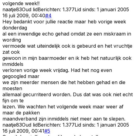
volgende week!!
naatje83
Oud lid
Berichten:
1.377
Lid sinds:
1 januari 2005
16 juli 2009, 00:40
#
4
Hey bedankt voor jullie reactie maar heb vorige week
donderdag
al een inwendige echo gehad omdat ze een miskraam in
wording
vermoede wat uiteindelijk ook is gebeurd en het vruchtje
zat ook
gewoon in mijn baarmoeder en ik heb het natuurlijk ook
inmiddels
verloren vorige week vrijdag. Had het nog even
gegoogled maar
we zijn meerder mensen die het hebben gehad en die
moesten
allemaal gecurriteerd worden. Dus dat was ook niet echt
fijn om te
lezen. We wachten het volgende week maar weer af
maar de pakken
maandverband zijn inmiddels niet meer aan te slepen.
naatje83
Oud lid
Berichten:
1.377
Lid sinds:
1 januari 2005
16 juli 2009, 00:41
#
5