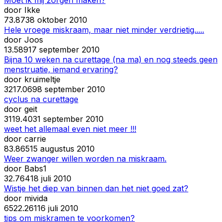
door
Ikke
7
3.873
8 oktober 2010
Hele vroege miskraam, maar niet minder verdrietig.....
door
Joos
1
3.589
17 september 2010
Bijna 10 weken na curettage (na ma) en nog steeds geen
menstruatie, iemand ervaring?
door
kruimeltje
32
17.069
8 september 2010
cyclus na curettage
door
geit
31
19.403
1 september 2010
weet het allemaal even niet meer !!!
door
carrie
8
3.865
15 augustus 2010
Weer zwanger willen worden na miskraam.
door
Babs1
3
2.764
18 juli 2010
Wistje het diep van binnen dan het niet goed zat?
door
mivida
65
22.261
16 juli 2010
tips om miskramen te voorkomen?