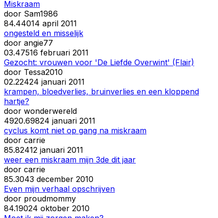
Miskraam
door
Sam1986
8
4.440
14 april 2011
ongesteld en misselijk
door
angie77
0
3.475
16 februari 2011
Gezocht: vrouwen voor 'De Liefde Overwint' (Flair)
door
Tessa2010
0
2.224
24 januari 2011
krampen, bloedverlies, bruinverlies en een kloppend
hartje?
door
wonderwereld
49
20.698
24 januari 2011
cyclus komt niet op gang na miskraam
door
carrie
8
5.824
12 januari 2011
weer een miskraam mijn 3de dit jaar
door
carrie
8
5.304
3 december 2010
Even mijn verhaal opschrijven
door
proudmommy
8
4.190
24 oktober 2010
Moet ik mij zorgen maken?