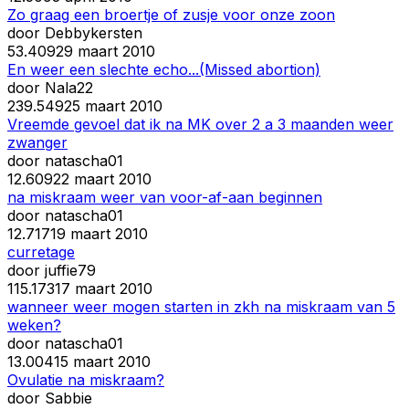
Zo graag een broertje of zusje voor onze zoon
door
Debbykersten
5
3.409
29 maart 2010
En weer een slechte echo...(Missed abortion)
door
Nala22
23
9.549
25 maart 2010
Vreemde gevoel dat ik na MK over 2 a 3 maanden weer
zwanger
door
natascha01
1
2.609
22 maart 2010
na miskraam weer van voor-af-aan beginnen
door
natascha01
1
2.717
19 maart 2010
curretage
door
juffie79
11
5.173
17 maart 2010
wanneer weer mogen starten in zkh na miskraam van 5
weken?
door
natascha01
1
3.004
15 maart 2010
Ovulatie na miskraam?
door
Sabbie