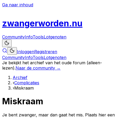
Ga naar inhoud
zwanger
worden
.nu
Community
Info
Tools
Lotgenoten
Inloggen
Registreren
Community
Info
Tools
Lotgenoten
Je bekijkt het archief van het oude forum (alleen-
lezen).
Naar de community →
Archief
›
Complicaties
›
Miskraam
Miskraam
Je bent zwanger, maar dan gaat het mis. Plaats hier een