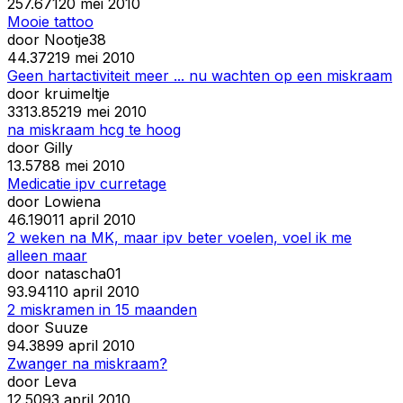
25
7.671
20 mei 2010
Mooie tattoo
door
Nootje38
4
4.372
19 mei 2010
Geen hartactiviteit meer ... nu wachten op een miskraam
door
kruimeltje
33
13.852
19 mei 2010
na miskraam hcg te hoog
door
Gilly
1
3.578
8 mei 2010
Medicatie ipv curretage
door
Lowiena
4
6.190
11 april 2010
2 weken na MK, maar ipv beter voelen, voel ik me
alleen maar
door
natascha01
9
3.941
10 april 2010
2 miskramen in 15 maanden
door
Suuze
9
4.389
9 april 2010
Zwanger na miskraam?
door
Leva
1
2.509
3 april 2010