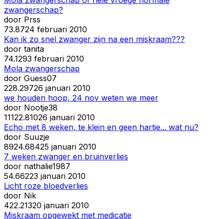
zwangerschap?
door
Prss
7
3.872
4 februari 2010
Kan ik zo snel zwanger zijn na een miskraam???
door
tanita
7
4.129
3 februari 2010
Mola zwangerschap
door
Guess07
22
8.297
26 januari 2010
we houden hoop, 24 nov weten we meer
door
Nootje38
111
22.810
26 januari 2010
Echo met 8 weken, te klein en geen hartje... wat nu?
door
Suuzje
89
24.684
25 januari 2010
7 weken zwanger en bruinverlies
door
nathalie1987
5
4.662
23 januari 2010
Licht roze bloedverlies
door
Nik
4
22.213
20 januari 2010
Miskraam opgewekt met medicatie