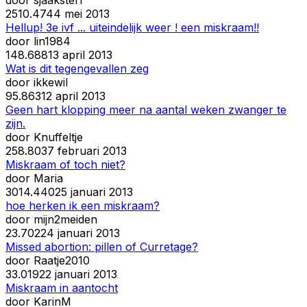
25
10.474
4 mei 2013
Hellup! 3e ivf ... uiteindelijk weer ! een miskraam!!
door
lin1984
14
8.688
13 april 2013
Wat is dit tegengevallen zeg
door
ikkewil
9
5.863
12 april 2013
Geen hart klopping meer na aantal weken zwanger te
zijn.
door
Knuffeltje
25
8.803
7 februari 2013
Miskraam of toch niet?
door
Maria
30
14.440
25 januari 2013
hoe herken ik een miskraam?
door
mijn2meiden
2
3.702
24 januari 2013
Missed abortion: pillen of Curretage?
door
Raatje2010
3
3.019
22 januari 2013
Miskraam in aantocht
door
KarinM