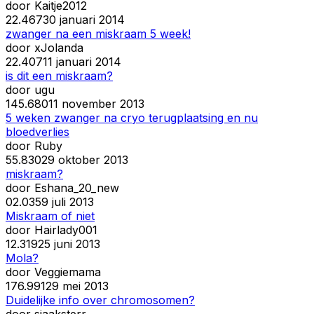
door
Kaitje2012
2
2.467
30 januari 2014
zwanger na een miskraam 5 week!
door
xJolanda
2
2.407
11 januari 2014
is dit een miskraam?
door
ugu
14
5.680
11 november 2013
5 weken zwanger na cryo terugplaatsing en nu
bloedverlies
door
Ruby
5
5.830
29 oktober 2013
miskraam?
door
Eshana_20_new
0
2.035
9 juli 2013
Miskraam of niet
door
Hairlady001
1
2.319
25 juni 2013
Mola?
door
Veggiemama
17
6.991
29 mei 2013
Duidelijke info over chromosomen?
door
sjaaksterr