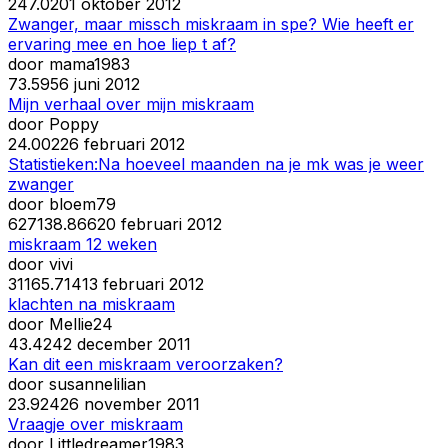
24
7.020
1 oktober 2012
Zwanger, maar missch miskraam in spe? Wie heeft er
ervaring mee en hoe liep t af?
door
mama1983
7
3.595
6 juni 2012
Mijn verhaal over mijn miskraam
door
Poppy
2
4.002
26 februari 2012
Statistieken:Na hoeveel maanden na je mk was je weer
zwanger
door
bloem79
627
138.866
20 februari 2012
miskraam 12 weken
door
vivi
311
65.714
13 februari 2012
klachten na miskraam
door
Mellie24
4
3.424
2 december 2011
Kan dit een miskraam veroorzaken?
door
susannelilian
2
3.924
26 november 2011
Vraagje over miskraam
door
Littledreamer1983