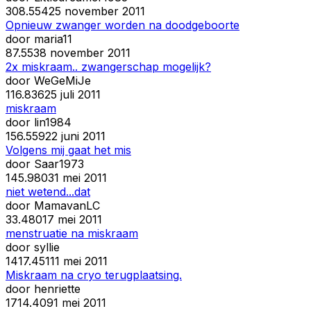
30
8.554
25 november 2011
Opnieuw zwanger worden na doodgeboorte
door
maria11
8
7.553
8 november 2011
2x miskraam.. zwangerschap mogelijk?
door
WeGeMiJe
11
6.836
25 juli 2011
miskraam
door
lin1984
15
6.559
22 juni 2011
Volgens mij gaat het mis
door
Saar1973
14
5.980
31 mei 2011
niet wetend...dat
door
MamavanLC
3
3.480
17 mei 2011
menstruatie na miskraam
door
syllie
14
17.451
11 mei 2011
Miskraam na cryo terugplaatsing.
door
henriette
17
14.409
1 mei 2011