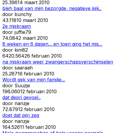
2
5.396
14 maart 2010
bleh baal van mijn bezorgde, negatieve kijk..
door
bunchy
4
3.118
10 maart 2010
2e miskraam
door
juffie79
7
4.084
2 maart 2010
8 weken en 6 dagen... en toen ging het mis...
door
kim82
64
20.564
26 februari 2010
na miskraam weer zwangerschapsverschijnselen
door
saaraah
2
5.287
16 februari 2010
Wordt gek van mijn familie...
door
Suuzje
19
6.060
12 februari 2010
dat depri gevoel..
door
nanzje
7
2.879
12 februari 2010
doet dat pijn zeg
door
nanzje
16
4.526
11 februari 2010
Mola zwangerschap of hele vroege normale