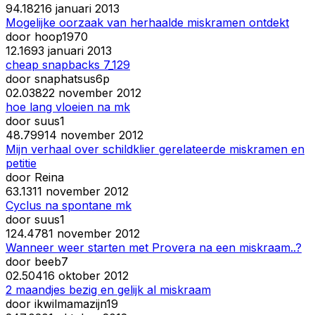
9
4.182
16 januari 2013
Mogelijke oorzaak van herhaalde miskramen ontdekt
door
hoop1970
1
2.169
3 januari 2013
cheap snapbacks 7_129
door
snaphatsus6p
0
2.038
22 november 2012
hoe lang vloeien na mk
door
suus1
4
8.799
14 november 2012
Mijn verhaal over schildklier gerelateerde miskramen en
petitie
door
Reina
6
3.131
1 november 2012
Cyclus na spontane mk
door
suus1
12
4.478
1 november 2012
Wanneer weer starten met Provera na een miskraam..?
door
beeb7
0
2.504
16 oktober 2012
2 maandjes bezig en gelijk al miskraam
door
ikwilmamazijn19