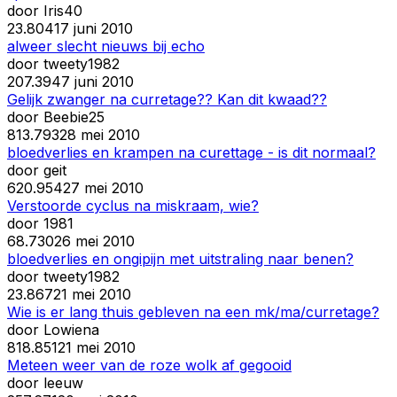
door
Iris40
2
3.804
17 juni 2010
alweer slecht nieuws bij echo
door
tweety1982
20
7.394
7 juni 2010
Gelijk zwanger na curretage?? Kan dit kwaad??
door
Beebie25
8
13.793
28 mei 2010
bloedverlies en krampen na curettage - is dit normaal?
door
geit
6
20.954
27 mei 2010
Verstoorde cyclus na miskraam, wie?
door
1981
6
8.730
26 mei 2010
bloedverlies en ongipijn met uitstraling naar benen?
door
tweety1982
2
3.867
21 mei 2010
Wie is er lang thuis gebleven na een mk/ma/curretage?
door
Lowiena
8
18.851
21 mei 2010
Meteen weer van de roze wolk af gegooid
door
leeuw