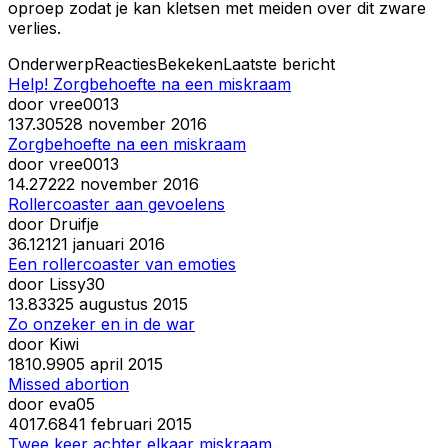
oproep zodat je kan kletsen met meiden over dit zware
verlies.
Onderwerp
Reacties
Bekeken
Laatste bericht
Help! Zorgbehoefte na een miskraam
door
vree0013
1
37.305
28 november 2016
Zorgbehoefte na een miskraam
door
vree0013
1
4.272
22 november 2016
Rollercoaster aan gevoelens
door
Druifje
3
6.121
21 januari 2016
Een rollercoaster van emoties
door
Lissy30
1
3.833
25 augustus 2015
Zo onzeker en in de war
door
Kiwi
18
10.990
5 april 2015
Missed abortion
door
eva05
40
17.684
1 februari 2015
Twee keer achter elkaar miskraam...