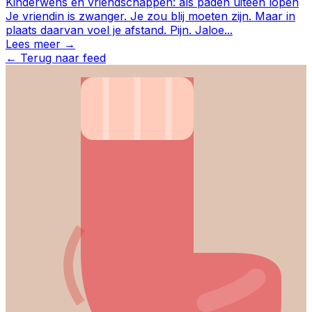
Kinderwens en vriendschappen: als paden uiteen lopen
Je vriendin is zwanger. Je zou blij moeten zijn. Maar in
plaats daarvan voel je afstand. Pijn. Jaloe
...
Lees meer →
←
Terug naar feed