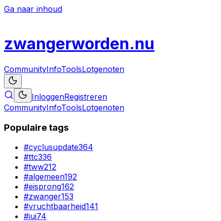
Ga naar inhoud
zwanger
worden
.nu
Community
Info
Tools
Lotgenoten
Inloggen
Registreren
Community
Info
Tools
Lotgenoten
Populaire tags
#
cyclusupdate
364
#
ttc
336
#
tww
212
#
algemeen
192
#
eisprong
162
#
zwanger
153
#
vruchtbaarheid
141
#
iui
74