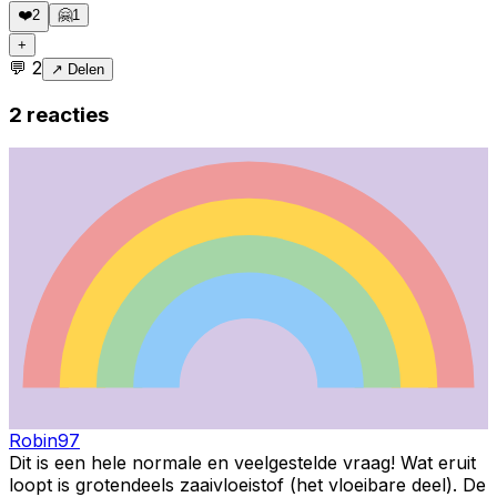
❤️
2
🤗
1
+
💬
2
↗ Delen
2
reacties
Robin97
Dit is een hele normale en veelgestelde vraag! Wat eruit
loopt is grotendeels zaaivloeistof (het vloeibare deel). De