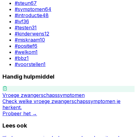
#
steun
67
#
symptomen
64
#
introductie
48
#
ivf
36
#
testen
31
#
kinderwens
12
#
miskraam
10
#
positief
6
#
welkom
1
#
bbz
1
#
voorstellen
1
Handig hulpmiddel
Vroege zwangerschapssymptomen
Check welke vroege zwangerschapssymptomen je
herkent.
Probeer het →
Lees ook