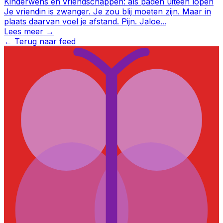
Kinderwens en vriendschappen: als paden uiteen lopen
Je vriendin is zwanger. Je zou blij moeten zijn. Maar in
plaats daarvan voel je afstand. Pijn. Jaloe
...
Lees meer →
←
Terug naar feed