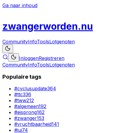
Ga naar inhoud
zwanger
worden
.nu
Community
Info
Tools
Lotgenoten
Inloggen
Registreren
Community
Info
Tools
Lotgenoten
Populaire tags
#
cyclusupdate
364
#
ttc
336
#
tww
212
#
algemeen
192
#
eisprong
162
#
zwanger
153
#
vruchtbaarheid
141
#
iui
74