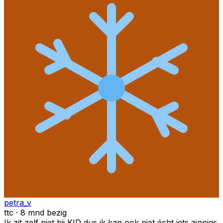
petra_v
ttc · 8 mnd bezig
Ik zit zelf niet bij KID dus ik kan ook niet écht iets zinnigs