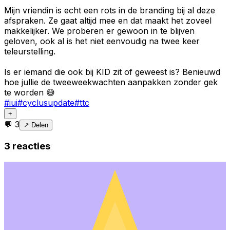
Mijn vriendin is echt een rots in de branding bij al deze
afspraken. Ze gaat altijd mee en dat maakt het zoveel
makkelijker. We proberen er gewoon in te blijven
geloven, ook al is het niet eenvoudig na twee keer
teleurstelling.
Is er iemand die ook bij KID zit of geweest is? Benieuwd
hoe jullie de tweeweekwachten aanpakken zonder gek
te worden 😅
#
iui
#
cyclusupdate
#
ttc
+
💬
3
↗ Delen
3
reacties