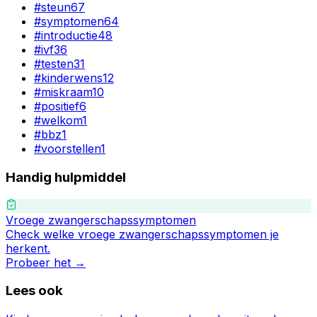
#
steun
67
#
symptomen
64
#
introductie
48
#
ivf
36
#
testen
31
#
kinderwens
12
#
miskraam
10
#
positief
6
#
welkom
1
#
bbz
1
#
voorstellen
1
Handig hulpmiddel
Vroege zwangerschapssymptomen
Check welke vroege zwangerschapssymptomen je
herkent.
Probeer het →
Lees ook