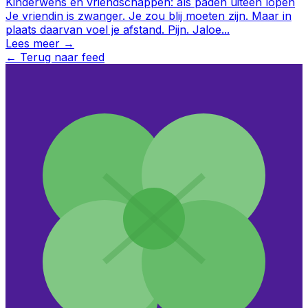
Kinderwens en vriendschappen: als paden uiteen lopen
Je vriendin is zwanger. Je zou blij moeten zijn. Maar in
plaats daarvan voel je afstand. Pijn. Jaloe
...
Lees meer →
←
Terug naar feed