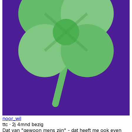
noor_wil
ttc · 2j 4mnd bezig
Dat van "gewoon mens zijn" - dat heeft me ook even