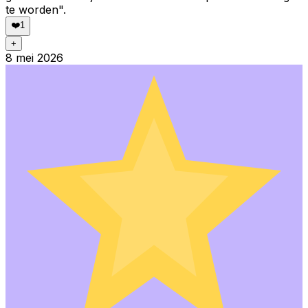
te worden".
❤️
1
+
8 mei 2026