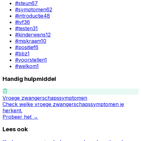
#
steun
67
#
symptomen
62
#
introductie
48
#
ivf
36
#
testen
31
#
kinderwens
12
#
miskraam
10
#
positief
6
#
bbz
1
#
voorstellen
1
#
welkom
1
Handig hulpmiddel
Vroege zwangerschapssymptomen
Check welke vroege zwangerschapssymptomen je
herkent.
Probeer het →
Lees ook