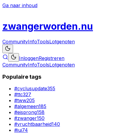
Ga naar inhoud
zwanger
worden
.nu
Community
Info
Tools
Lotgenoten
Inloggen
Registreren
Community
Info
Tools
Lotgenoten
Populaire tags
#
cyclusupdate
355
#
ttc
327
#
tww
205
#
algemeen
185
#
eisprong
158
#
zwanger
150
#
vruchtbaarheid
140
#
iui
74