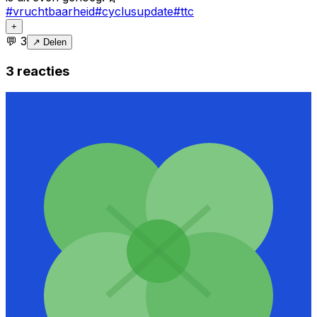
#
vruchtbaarheid
#
cyclusupdate
#
ttc
+
💬
3
↗ Delen
3
reacties