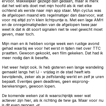
ervoor. Makkelijker gezegd dan gedaan, maar ik merk
dat het wél iets doet met mijn hoofd als ik niet elke
ochtend als eerste naar mijn app staar. Mijn cyclus was
de afgelopen maand iets regelmatiger dan daarvoor, wat
voor mij altijd zo'n klein lichtpuntje is. Met een lage AMH
en de onregelmatigheden van de afgelopen twee jaar
weet ik dat ik dit soort signalen niet te veel gewicht moet
geven, maar toch.
Mijn man en ik hebben vorige week een rustige avond
gehad waarbij we voor het eerst in tijden niet over TTC
praatten. Gewoon gekookt, een film gekeken. Dat had ik
meer nodig dan ik besefte.
Het weer helpt ook. Ik heb gisteren een lange wandeling
gemaakt langs het IJ - vrijdag in de stad heeft iets
bevrijdends, zeker als je zelfstandig werkt en zelf je uren
bepaalt. Eventjes geen deadlines, geen eisprong-
berekeningen, gewoon lopen.
De komende weken zal ik waarschijnlijk weer wat
actiever zijn hier, als ik richting de tww ga. Maar voor nu
is dit even genoeg. 🌿