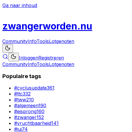
Ga naar inhoud
zwanger
worden
.nu
Community
Info
Tools
Lotgenoten
Inloggen
Registreren
Community
Info
Tools
Lotgenoten
Populaire tags
#
cyclusupdate
361
#
ttc
332
#
tww
210
#
algemeen
190
#
eisprong
160
#
zwanger
152
#
vruchtbaarheid
141
#
iui
74