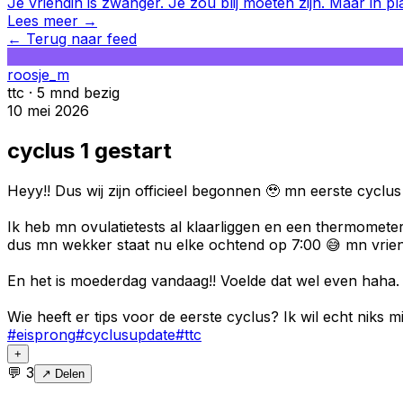
Je vriendin is zwanger. Je zou blij moeten zijn. Maar in pl
Lees meer →
←
Terug naar feed
roosje_m
ttc · 5 mnd bezig
10 mei 2026
cyclus 1 gestart
Heyy!! Dus wij zijn officieel begonnen 🥹 mn eerste cyclu
Ik heb mn ovulatietests al klaarliggen en een thermometer
dus mn wekker staat nu elke ochtend op 7:00 😅 mn vriend 
En het is moederdag vandaag!! Voelde dat wel even haha. V
Wie heeft er tips voor de eerste cyclus? Ik wil echt niks m
#
eisprong
#
cyclusupdate
#
ttc
+
💬
3
↗ Delen