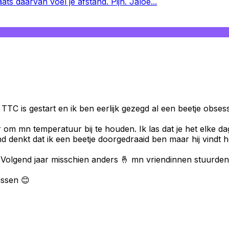
aats daarvan voel je afstand. Pijn. Jaloe
...
s TTC is gestart en ik ben eerlijk gezegd al een beetje obs
 om mn temperatuur bij te houden. Ik las dat je het elke d
denkt dat ik een beetje doorgedraaid ben maar hij vindt het
olgend jaar misschien anders 🤞 mn vriendinnen stuurden al g
issen 😊