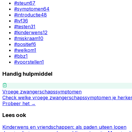
#
steun
67
#
symptomen
64
#
introductie
48
#
ivf
36
#
testen
31
#
kinderwens
12
#
miskraam
10
#
positief
6
#
welkom
1
#
bbz
1
#
voorstellen
1
Handig hulpmiddel
Vroege zwangerschapssymptomen
Check welke vroege zwangerschapssymptomen je herken
Probeer het →
Lees ook
Kinderwens en vriendschappen: als paden uiteen lopen