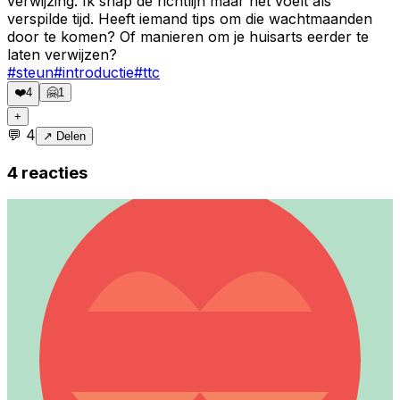
verwijzing. Ik snap de richtlijn maar het voelt als
verspilde tijd. Heeft iemand tips om die wachtmaanden
door te komen? Of manieren om je huisarts eerder te
laten verwijzen?
#
steun
#
introductie
#
ttc
❤️
4
🤗
1
+
💬
4
↗ Delen
4
reacties