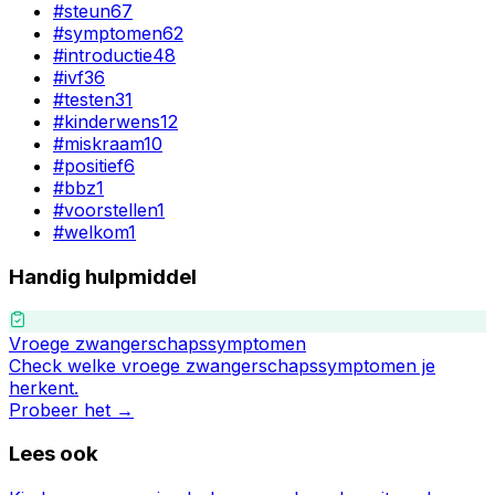
#
steun
67
#
symptomen
62
#
introductie
48
#
ivf
36
#
testen
31
#
kinderwens
12
#
miskraam
10
#
positief
6
#
bbz
1
#
voorstellen
1
#
welkom
1
Handig hulpmiddel
Vroege zwangerschapssymptomen
Check welke vroege zwangerschapssymptomen je
herkent.
Probeer het →
Lees ook