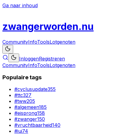
Ga naar inhoud
zwanger
worden
.nu
Community
Info
Tools
Lotgenoten
Inloggen
Registreren
Community
Info
Tools
Lotgenoten
Populaire tags
#
cyclusupdate
355
#
ttc
327
#
tww
205
#
algemeen
185
#
eisprong
158
#
zwanger
150
#
vruchtbaarheid
140
#
iui
74