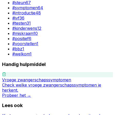
#
steun
67
#
symptomen
64
#
introductie
48
#
ivf
36
#
testen
31
#
kinderwens
12
#
miskraam
10
#
positief
6
#
voorstellen
1
#
bbz
1
#
welkom
1
Handig hulpmiddel
Vroege zwangerschapssymptomen
Check welke vroege zwangerschapssymptomen je
herkent.
Probeer het →
Lees ook