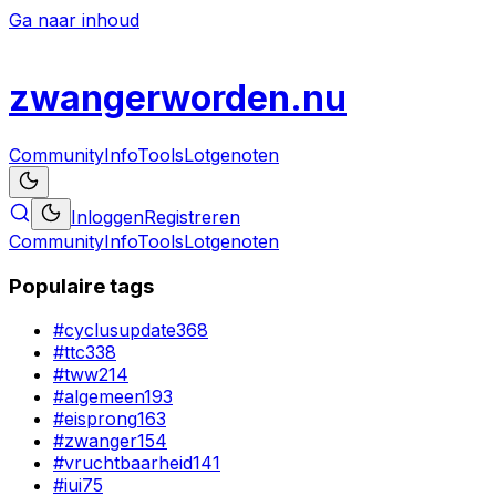
Ga naar inhoud
zwanger
worden
.nu
Community
Info
Tools
Lotgenoten
Inloggen
Registreren
Community
Info
Tools
Lotgenoten
Populaire tags
#
cyclusupdate
368
#
ttc
338
#
tww
214
#
algemeen
193
#
eisprong
163
#
zwanger
154
#
vruchtbaarheid
141
#
iui
75