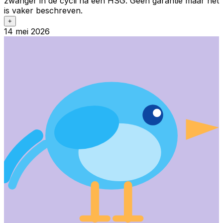
zwanger in de cycli na een HSG. Geen garantie maar het
is vaker beschreven.
+
14 mei 2026