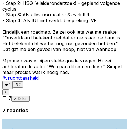
- Stap 2: HSG (eileideronderzoek) - gepland volgende
cyclus
- Stap 3: Als alles normaal is: 3 cycli IUI
- Stap 4: Als IUI niet werkt: bespreking IVF
Eindelijk een roadmap. Ze zei ook iets wat me raakte:
"Onverklaard betekent niet dat er niets aan de hand is.
Het betekent dat we het nog niet gevonden hebben."
Dat gaf me een gevoel van hoop, niet van wanhoop.
Mijn man was erbij en stelde goede vragen. Hij zei
achteraf in de auto: "We gaan dit samen doen." Simpel
maar precies wat ik nodig had.
#
vruchtbaarheid
❤️
4
🤞
2
+
💬
7
↗ Delen
7
reacties