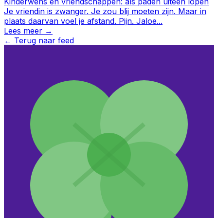
Kinderwens en vriendschappen: als paden uiteen lopen
Je vriendin is zwanger. Je zou blij moeten zijn. Maar in
plaats daarvan voel je afstand. Pijn. Jaloe
...
Lees meer →
←
Terug naar feed