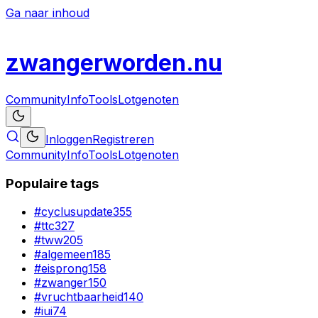
Ga naar inhoud
zwanger
worden
.nu
Community
Info
Tools
Lotgenoten
Inloggen
Registreren
Community
Info
Tools
Lotgenoten
Populaire tags
#
cyclusupdate
355
#
ttc
327
#
tww
205
#
algemeen
185
#
eisprong
158
#
zwanger
150
#
vruchtbaarheid
140
#
iui
74