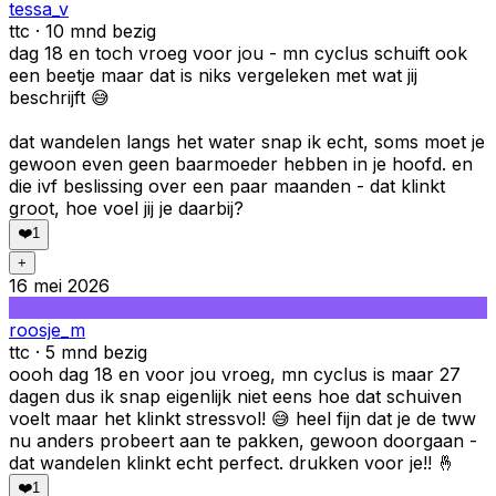
tessa_v
ttc · 10 mnd bezig
dag 18 en toch vroeg voor jou - mn cyclus schuift ook
een beetje maar dat is niks vergeleken met wat jij
beschrijft 😅
dat wandelen langs het water snap ik echt, soms moet je
gewoon even geen baarmoeder hebben in je hoofd. en
die ivf beslissing over een paar maanden - dat klinkt
groot, hoe voel jij je daarbij?
❤️
1
+
16 mei 2026
roosje_m
ttc · 5 mnd bezig
oooh dag 18 en voor jou vroeg, mn cyclus is maar 27
dagen dus ik snap eigenlijk niet eens hoe dat schuiven
voelt maar het klinkt stressvol! 😅 heel fijn dat je de tww
nu anders probeert aan te pakken, gewoon doorgaan -
dat wandelen klinkt echt perfect. drukken voor je!! 🤞
❤️
1