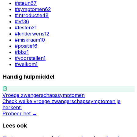
#
steun
67
#
symptomen
62
#
introductie
48
#
ivf
36
#
testen
31
#
kinderwens
12
#
miskraam
10
#
positief
6
#
bbz
1
#
voorstellen
1
#
welkom
1
Handig hulpmiddel
Vroege zwangerschapssymptomen
Check welke vroege zwangerschapssymptomen je
herkent.
Probeer het →
Lees ook