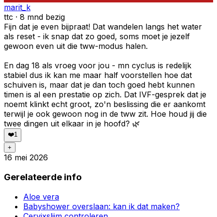
marit_k
ttc · 8 mnd bezig
Fijn dat je even bijpraat! Dat wandelen langs het water
als reset - ik snap dat zo goed, soms moet je jezelf
gewoon even uit die tww-modus halen.
En dag 18 als vroeg voor jou - mn cyclus is redelijk
stabiel dus ik kan me maar half voorstellen hoe dat
schuiven is, maar dat je dan toch goed hebt kunnen
timen is al een prestatie op zich. Dat IVF-gesprek dat je
noemt klinkt echt groot, zo'n beslissing die er aankomt
terwijl je ook gewoon nog in de tww zit. Hoe houd jij die
twee dingen uit elkaar in je hoofd? 🌿
❤️
1
+
16 mei 2026
Gerelateerde info
Aloe vera
Babyshower overslaan: kan ik dat maken?
Cervixslijm controleren