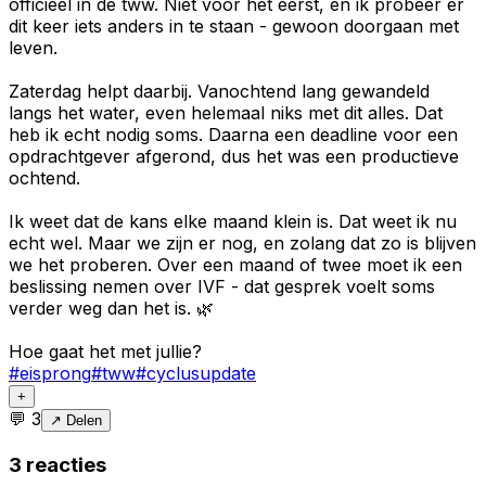
officieel in de tww. Niet voor het eerst, en ik probeer er
dit keer iets anders in te staan - gewoon doorgaan met
leven.
Zaterdag helpt daarbij. Vanochtend lang gewandeld
langs het water, even helemaal niks met dit alles. Dat
heb ik echt nodig soms. Daarna een deadline voor een
opdrachtgever afgerond, dus het was een productieve
ochtend.
Ik weet dat de kans elke maand klein is. Dat weet ik nu
echt wel. Maar we zijn er nog, en zolang dat zo is blijven
we het proberen. Over een maand of twee moet ik een
beslissing nemen over IVF - dat gesprek voelt soms
verder weg dan het is. 🌿
Hoe gaat het met jullie?
#
eisprong
#
tww
#
cyclusupdate
+
💬
3
↗ Delen
3
reacties