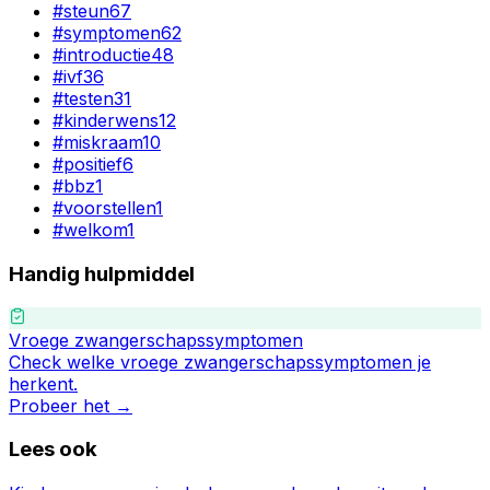
#
steun
67
#
symptomen
62
#
introductie
48
#
ivf
36
#
testen
31
#
kinderwens
12
#
miskraam
10
#
positief
6
#
bbz
1
#
voorstellen
1
#
welkom
1
Handig hulpmiddel
Vroege zwangerschapssymptomen
Check welke vroege zwangerschapssymptomen je
herkent.
Probeer het →
Lees ook