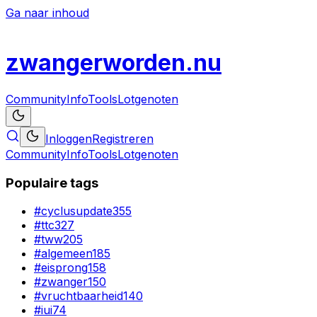
Ga naar inhoud
zwanger
worden
.nu
Community
Info
Tools
Lotgenoten
Inloggen
Registreren
Community
Info
Tools
Lotgenoten
Populaire tags
#
cyclusupdate
355
#
ttc
327
#
tww
205
#
algemeen
185
#
eisprong
158
#
zwanger
150
#
vruchtbaarheid
140
#
iui
74