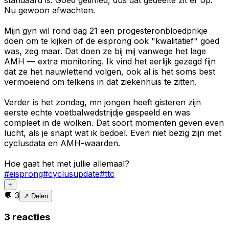
standaard is. Goed getimed, dus dat gedeelte zit er op.
Nu gewoon afwachten.
Mijn gyn wil rond dag 21 een progesteronbloedprikje
doen om te kijken of de eisprong ook "kwalitatief" goed
was, zeg maar. Dat doen ze bij mij vanwege het lage
AMH — extra monitoring. Ik vind het eerlijk gezegd fijn
dat ze het nauwlettend volgen, ook al is het soms best
vermoeiend om telkens in dat ziekenhuis te zitten.
Verder is het zondag, mn jongen heeft gisteren zijn
eerste echte voetbalwedstrijdje gespeeld en was
compleet in de wolken. Dat soort momenten geven even
lucht, als je snapt wat ik bedoel. Even niet bezig zijn met
cyclusdata en AMH-waarden.
Hoe gaat het met jullie allemaal?
#
eisprong
#
cyclusupdate
#
ttc
+
💬
3
↗ Delen
3
reacties