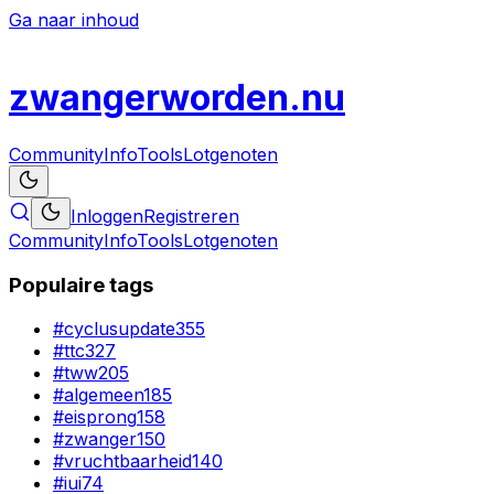
Ga naar inhoud
zwanger
worden
.nu
Community
Info
Tools
Lotgenoten
Inloggen
Registreren
Community
Info
Tools
Lotgenoten
Populaire tags
#
cyclusupdate
355
#
ttc
327
#
tww
205
#
algemeen
185
#
eisprong
158
#
zwanger
150
#
vruchtbaarheid
140
#
iui
74