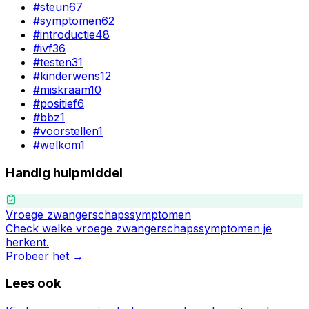
#
steun
67
#
symptomen
62
#
introductie
48
#
ivf
36
#
testen
31
#
kinderwens
12
#
miskraam
10
#
positief
6
#
bbz
1
#
voorstellen
1
#
welkom
1
Handig hulpmiddel
Vroege zwangerschapssymptomen
Check welke vroege zwangerschapssymptomen je
herkent.
Probeer het →
Lees ook