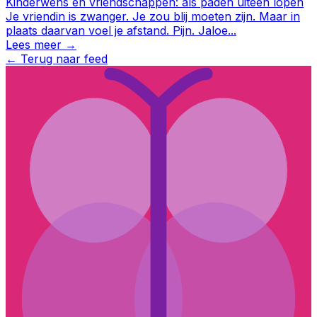
Kinderwens en vriendschappen: als paden uiteen lopen
Je vriendin is zwanger. Je zou blij moeten zijn. Maar in
plaats daarvan voel je afstand. Pijn. Jaloe
...
Lees meer →
←
Terug naar feed