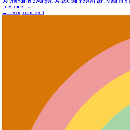
Je vriendin is zwanger. Je zou blij moeten zijn. Maar in pl
Lees meer →
←
Terug naar feed