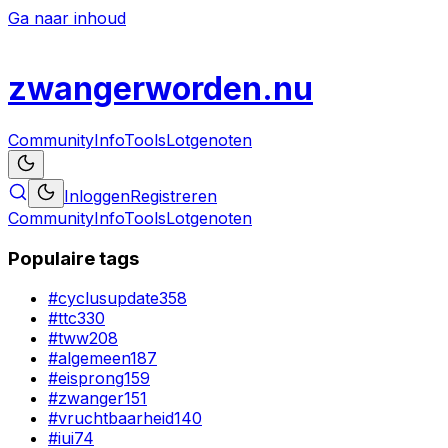
Ga naar inhoud
zwanger
worden
.nu
Community
Info
Tools
Lotgenoten
Inloggen
Registreren
Community
Info
Tools
Lotgenoten
Populaire tags
#
cyclusupdate
358
#
ttc
330
#
tww
208
#
algemeen
187
#
eisprong
159
#
zwanger
151
#
vruchtbaarheid
140
#
iui
74