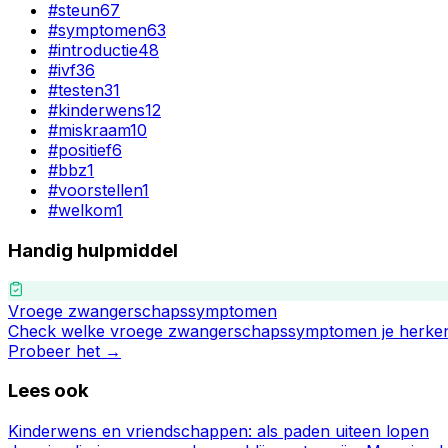
#
steun
67
#
symptomen
63
#
introductie
48
#
ivf
36
#
testen
31
#
kinderwens
12
#
miskraam
10
#
positief
6
#
bbz
1
#
voorstellen
1
#
welkom
1
Handig hulpmiddel
Vroege zwangerschapssymptomen
Check welke vroege zwangerschapssymptomen je herken
Probeer het →
Lees ook
Kinderwens en vriendschappen: als paden uiteen lopen