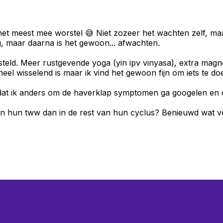
ik het meest mee worstel 😅 Niet zozeer het wachten zelf, m
g, maar daarna is het gewoon... afwachten.
gesteld. Meer rustgevende yoga (yin ipv vinyasa), extra m
eel wisselend is maar ik vind het gewoon fijn om iets te do
 dat ik anders om de haverklap symptomen ga googelen en 
n hun tww dan in de rest van hun cyclus? Benieuwd wat voo