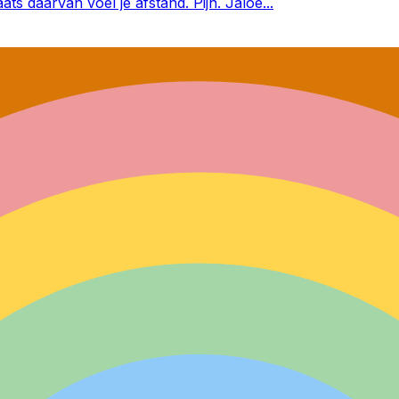
aats daarvan voel je afstand. Pijn. Jaloe
...