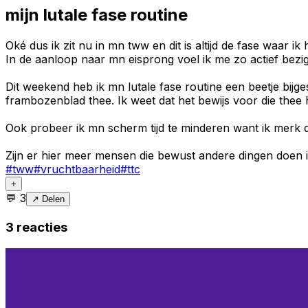
mijn lutale fase routine
Oké dus ik zit nu in mn tww en dit is altijd de fase waar 
In de aanloop naar mn eisprong voel ik me zo actief bezi
Dit weekend heb ik mn lutale fase routine een beetje bij
frambozenblad thee. Ik weet dat het bewijs voor die thee h
Ook probeer ik mn scherm tijd te minderen want ik merk
Zijn er hier meer mensen die bewust andere dingen doen i
#
tww
#
vruchtbaarheid
#
ttc
+
💬
3
↗ Delen
3
reacties