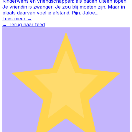
Kinderwens en vriendschappen: als paden uiteen lopen
Je vriendin is zwanger. Je zou blij moeten zijn. Maar in
plaats daarvan voel je afstand. Pijn. Jaloe
...
Lees meer →
←
Terug naar feed