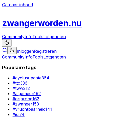
Ga naar inhoud
zwanger
worden
.nu
Community
Info
Tools
Lotgenoten
Inloggen
Registreren
Community
Info
Tools
Lotgenoten
Populaire tags
#
cyclusupdate
364
#
ttc
336
#
tww
212
#
algemeen
192
#
eisprong
162
#
zwanger
153
#
vruchtbaarheid
141
#
iui
74