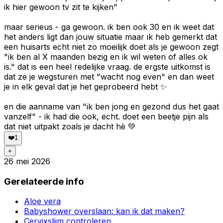
ik hier gewoon tv zit te kijken"
maar serieus - ga gewoon. ik ben ook 30 en ik weet dat
het anders ligt dan jouw situatie maar ik heb gemerkt dat
een huisarts echt niet zo moeilijk doet als je gewoon zegt
"ik ben al X maanden bezig en ik wil weten of alles ok
is." dat is een heel redelijke vraag. de ergste uitkomst is
dat ze je wegsturen met "wacht nog even" en dan weet
je in elk geval dat je het geprobeerd hebt ✨
en die aanname van "ik ben jong en gezond dus het gaat
vanzelf" - ik had die ook, echt. doet een beetje pijn als
dat niet uitpakt zoals je dacht hè 💚
❤️
1
+
26 mei 2026
Gerelateerde info
Aloe vera
Babyshower overslaan: kan ik dat maken?
Cervixslijm controleren