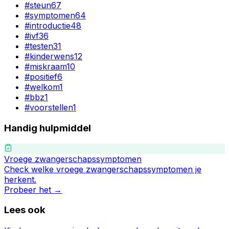
#
steun
67
#
symptomen
64
#
introductie
48
#
ivf
36
#
testen
31
#
kinderwens
12
#
miskraam
10
#
positief
6
#
welkom
1
#
bbz
1
#
voorstellen
1
Handig hulpmiddel
Vroege zwangerschapssymptomen
Check welke vroege zwangerschapssymptomen je
herkent.
Probeer het →
Lees ook