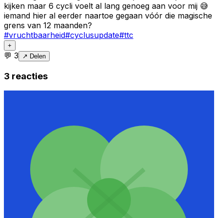
kijken maar 6 cycli voelt al lang genoeg aan voor mij 😅
iemand hier al eerder naartoe gegaan vóór die magische
grens van 12 maanden?
#
vruchtbaarheid
#
cyclusupdate
#
ttc
+
💬
3
↗ Delen
3
reacties