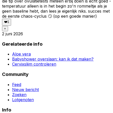
die tip over ovulatietests meteen erbij doen is echt goed -
temperatuur alleen is in het begin zo'n rommeltje als je
geen baseline hebt, dan lees je eigenlijk niks. succes met
de eerste chaos-cyclus 🙄 (op een goede manier)
❤️
1
+
2 juni 2026
Gerelateerde info
Aloe vera
Babyshower overslaan: kan ik dat maken?
Cervixslijm controleren
Community
Feed
Nieuw bericht
Zoeken
Lotgenoten
Info