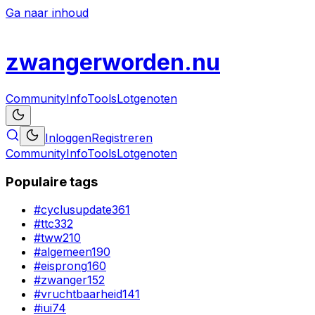
Ga naar inhoud
zwanger
worden
.nu
Community
Info
Tools
Lotgenoten
Inloggen
Registreren
Community
Info
Tools
Lotgenoten
Populaire tags
#
cyclusupdate
361
#
ttc
332
#
tww
210
#
algemeen
190
#
eisprong
160
#
zwanger
152
#
vruchtbaarheid
141
#
iui
74