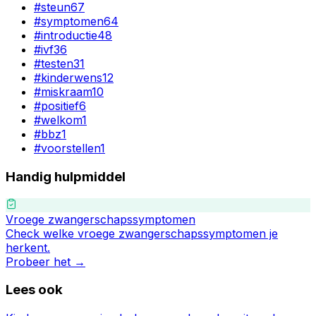
#
steun
67
#
symptomen
64
#
introductie
48
#
ivf
36
#
testen
31
#
kinderwens
12
#
miskraam
10
#
positief
6
#
welkom
1
#
bbz
1
#
voorstellen
1
Handig hulpmiddel
Vroege zwangerschapssymptomen
Check welke vroege zwangerschapssymptomen je
herkent.
Probeer het →
Lees ook