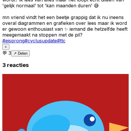
'gelijk normaal' tot 'kan maanden duren' 😅
mn vriend vindt het een beetje grappig dat ik nu ineens
overal diagrammen en grafieken over lees maar ik word
er gewoon enthousiast van ✨ iemand die hetzelfde heeft
meegemaakt na stoppen met de pil?
#
eisprong
#
cyclusupdate
#
ttc
+
💬
3
↗ Delen
3
reacties