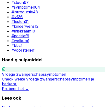
#
steun
67
#
symptomen
64
#
introductie
48
#
ivf
36
#
testen
31
#
kinderwens
12
#
miskraam
10
#
positief
6
#
welkom
1
#
bbz
1
#
voorstellen
1
Handig hulpmiddel
Vroege zwangerschapssymptomen
Check welke vroege zwangerschapssymptomen je
herkent.
Probeer het →
Lees ook