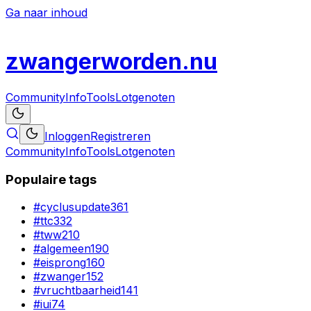
Ga naar inhoud
zwanger
worden
.nu
Community
Info
Tools
Lotgenoten
Inloggen
Registreren
Community
Info
Tools
Lotgenoten
Populaire tags
#
cyclusupdate
361
#
ttc
332
#
tww
210
#
algemeen
190
#
eisprong
160
#
zwanger
152
#
vruchtbaarheid
141
#
iui
74