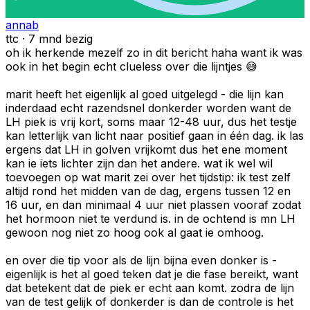
annab
ttc · 7 mnd bezig
oh ik herkende mezelf zo in dit bericht haha want ik was
ook in het begin echt clueless over die lijntjes 😅
marit heeft het eigenlijk al goed uitgelegd - die lijn kan
inderdaad echt razendsnel donkerder worden want de
LH piek is vrij kort, soms maar 12-48 uur, dus het testje
kan letterlijk van licht naar positief gaan in één dag. ik las
ergens dat LH in golven vrijkomt dus het ene moment
kan ie iets lichter zijn dan het andere. wat ik wel wil
toevoegen op wat marit zei over het tijdstip: ik test zelf
altijd rond het midden van de dag, ergens tussen 12 en
16 uur, en dan minimaal 4 uur niet plassen vooraf zodat
het hormoon niet te verdund is. in de ochtend is mn LH
gewoon nog niet zo hoog ook al gaat ie omhoog.
en over die tip voor als de lijn bijna even donker is -
eigenlijk is het al goed teken dat je die fase bereikt, want
dat betekent dat de piek er echt aan komt. zodra de lijn
van de test gelijk of donkerder is dan de controle is het