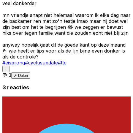
veel donkerder
mn vriendje snapt niet helemaal waarom ik elke dag naar
de badkamer ren met zo'n testje lmao maar hij doet wel
zijn best om het te begrijpen 😂 we zeggen er bewust
niks over tegen familie want die zouden echt niet blij zijn
anyway hopelijk gaat dit de goede kant op deze maand
🤞 wie heeft er tips voor als de lijn bijna even donker is
als de controle?
#
eisprong
#
cyclusupdate
#
ttc
+
💬
3
↗ Delen
3
reacties