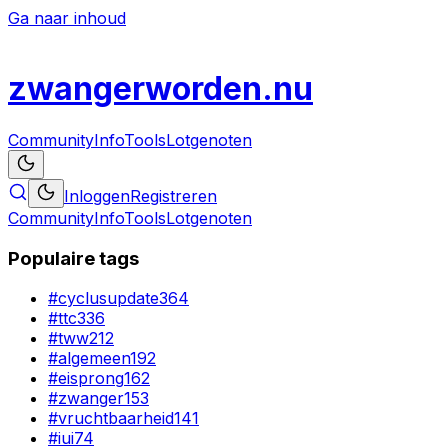
Ga naar inhoud
zwanger
worden
.nu
Community
Info
Tools
Lotgenoten
Inloggen
Registreren
Community
Info
Tools
Lotgenoten
Populaire tags
#
cyclusupdate
364
#
ttc
336
#
tww
212
#
algemeen
192
#
eisprong
162
#
zwanger
153
#
vruchtbaarheid
141
#
iui
74