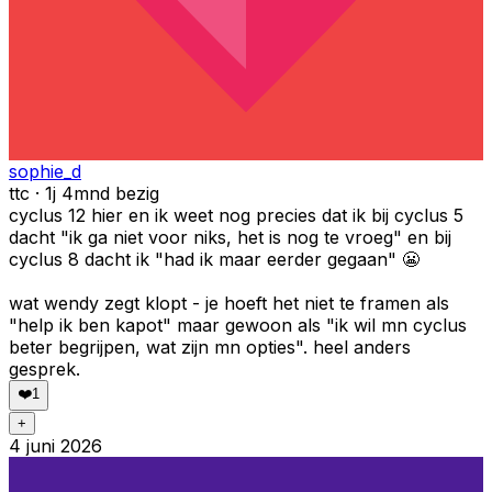
sophie_d
ttc · 1j 4mnd bezig
cyclus 12 hier en ik weet nog precies dat ik bij cyclus 5
dacht "ik ga niet voor niks, het is nog te vroeg" en bij
cyclus 8 dacht ik "had ik maar eerder gegaan" 😬
wat wendy zegt klopt - je hoeft het niet te framen als
"help ik ben kapot" maar gewoon als "ik wil mn cyclus
beter begrijpen, wat zijn mn opties". heel anders
gesprek.
❤️
1
+
4 juni 2026