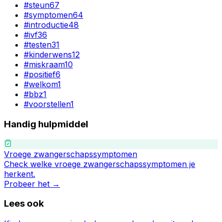
#
steun
67
#
symptomen
64
#
introductie
48
#
ivf
36
#
testen
31
#
kinderwens
12
#
miskraam
10
#
positief
6
#
welkom
1
#
bbz
1
#
voorstellen
1
Handig hulpmiddel
Vroege zwangerschapssymptomen
Check welke vroege zwangerschapssymptomen je
herkent.
Probeer het →
Lees ook