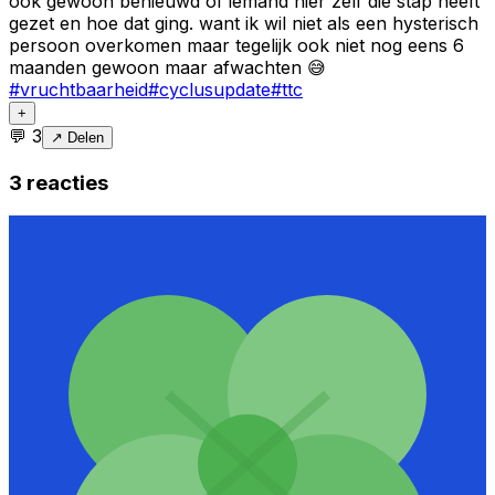
ook gewoon benieuwd of iemand hier zelf die stap heeft
gezet en hoe dat ging. want ik wil niet als een hysterisch
persoon overkomen maar tegelijk ook niet nog eens 6
maanden gewoon maar afwachten 😅
#
vruchtbaarheid
#
cyclusupdate
#
ttc
+
💬
3
↗ Delen
3
reacties