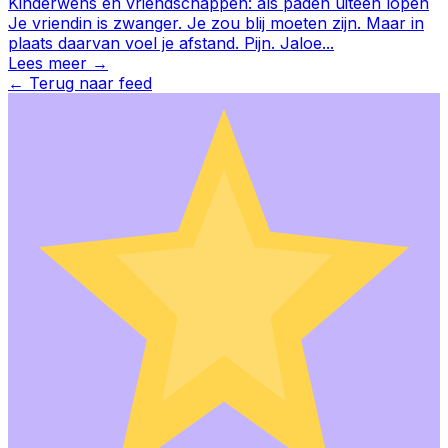
Kinderwens en vriendschappen: als paden uiteen lopen
Je vriendin is zwanger. Je zou blij moeten zijn. Maar in
plaats daarvan voel je afstand. Pijn. Jaloe
...
Lees meer →
←
Terug naar feed