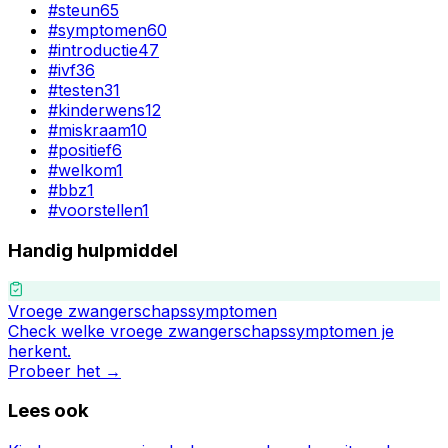
#
steun
65
#
symptomen
60
#
introductie
47
#
ivf
36
#
testen
31
#
kinderwens
12
#
miskraam
10
#
positief
6
#
welkom
1
#
bbz
1
#
voorstellen
1
Handig hulpmiddel
Vroege zwangerschapssymptomen
Check welke vroege zwangerschapssymptomen je
herkent.
Probeer het →
Lees ook