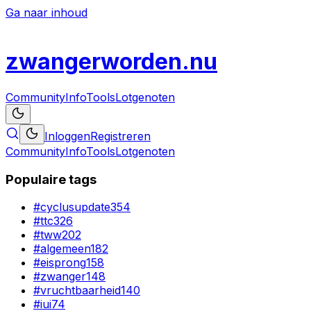
Ga naar inhoud
zwanger
worden
.nu
Community
Info
Tools
Lotgenoten
Inloggen
Registreren
Community
Info
Tools
Lotgenoten
Populaire tags
#
cyclusupdate
354
#
ttc
326
#
tww
202
#
algemeen
182
#
eisprong
158
#
zwanger
148
#
vruchtbaarheid
140
#
iui
74