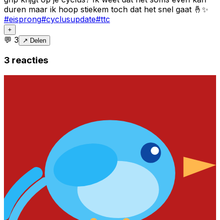
duren maar ik hoop stiekem toch dat het snel gaat 🤞✨
#
eisprong
#
cyclusupdate
#
ttc
+
💬
3
↗ Delen
3
reacties