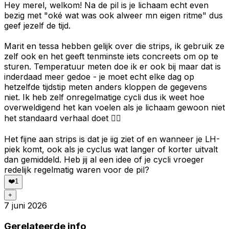
Hey merel, welkom! Na de pil is je lichaam echt even
bezig met "oké wat was ook alweer mn eigen ritme" dus
geef jezelf de tijd.
Marit en tessa hebben gelijk over die strips, ik gebruik ze
zelf ook en het geeft tenminste iets concreets om op te
sturen. Temperatuur meten doe ik er ook bij maar dat is
inderdaad meer gedoe - je moet echt elke dag op
hetzelfde tijdstip meten anders kloppen de gegevens
niet. Ik heb zelf onregelmatige cycli dus ik weet hoe
overweldigend het kan voelen als je lichaam gewoon niet
het standaard verhaal doet 😮‍💨
Het fijne aan strips is dat je iig ziet of en wanneer je LH-
piek komt, ook als je cyclus wat langer of korter uitvalt
dan gemiddeld. Heb jij al een idee of je cycli vroeger
redelijk regelmatig waren voor de pil?
❤️
1
+
7 juni 2026
Gerelateerde info