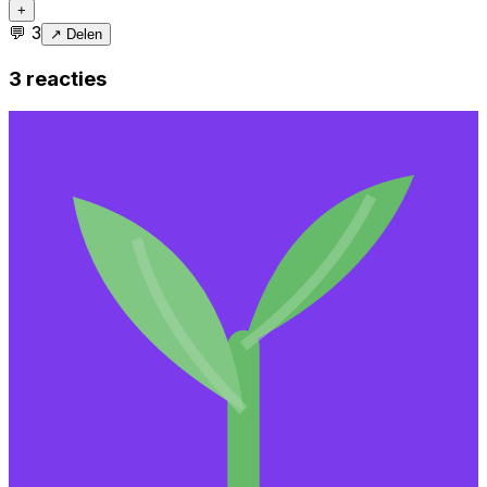
+
💬
3
↗ Delen
3
reacties