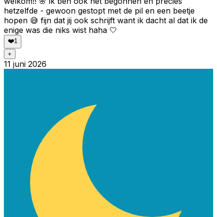
welkom!! 🌸 ik ben ook net begonnen en precies
hetzelfde - gewoon gestopt met de pil en een beetje
hopen 😅 fijn dat jij ook schrijft want ik dacht al dat ik de
enige was die niks wist haha 🤍
❤️
1
+
11 juni 2026