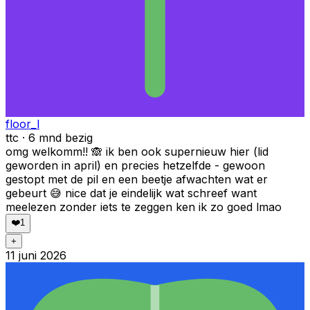
floor_l
ttc · 6 mnd bezig
omg welkomm!! 🙈 ik ben ook supernieuw hier (lid
geworden in april) en precies hetzelfde - gewoon
gestopt met de pil en een beetje afwachten wat er
gebeurt 😅 nice dat je eindelijk wat schreef want
meelezen zonder iets te zeggen ken ik zo goed lmao
❤️
1
+
11 juni 2026