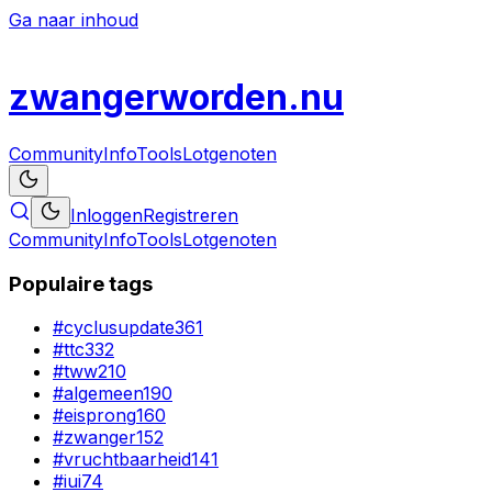
Ga naar inhoud
zwanger
worden
.nu
Community
Info
Tools
Lotgenoten
Inloggen
Registreren
Community
Info
Tools
Lotgenoten
Populaire tags
#
cyclusupdate
361
#
ttc
332
#
tww
210
#
algemeen
190
#
eisprong
160
#
zwanger
152
#
vruchtbaarheid
141
#
iui
74