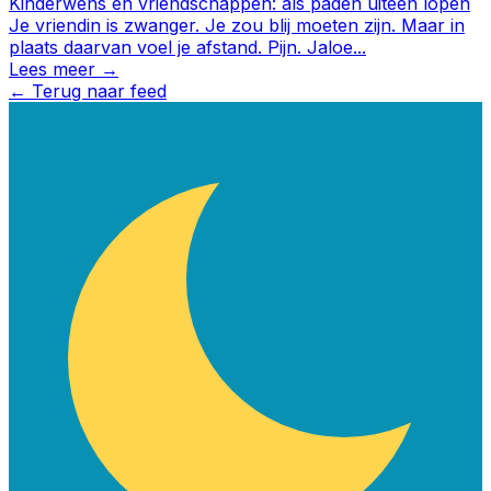
Kinderwens en vriendschappen: als paden uiteen lopen
Je vriendin is zwanger. Je zou blij moeten zijn. Maar in
plaats daarvan voel je afstand. Pijn. Jaloe
...
Lees meer →
←
Terug naar feed