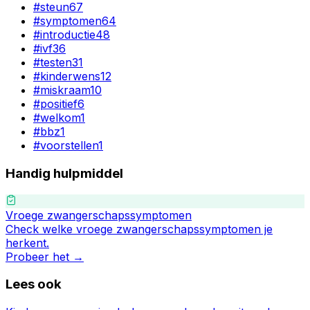
#
steun
67
#
symptomen
64
#
introductie
48
#
ivf
36
#
testen
31
#
kinderwens
12
#
miskraam
10
#
positief
6
#
welkom
1
#
bbz
1
#
voorstellen
1
Handig hulpmiddel
Vroege zwangerschapssymptomen
Check welke vroege zwangerschapssymptomen je
herkent.
Probeer het →
Lees ook