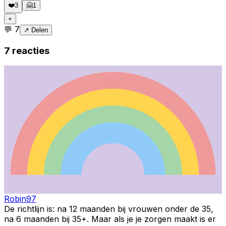
❤️
3
🤗
1
+
💬
7
↗ Delen
7
reacties
Robin97
De richtlijn is: na 12 maanden bij vrouwen onder de 35,
na 6 maanden bij 35+. Maar als je je zorgen maakt is er