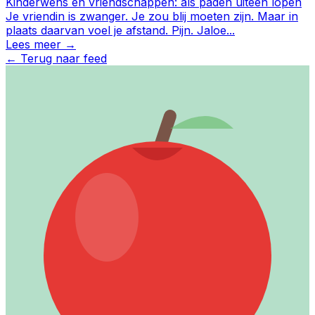
Kinderwens en vriendschappen: als paden uiteen lopen
Je vriendin is zwanger. Je zou blij moeten zijn. Maar in
plaats daarvan voel je afstand. Pijn. Jaloe
...
Lees meer →
←
Terug naar feed