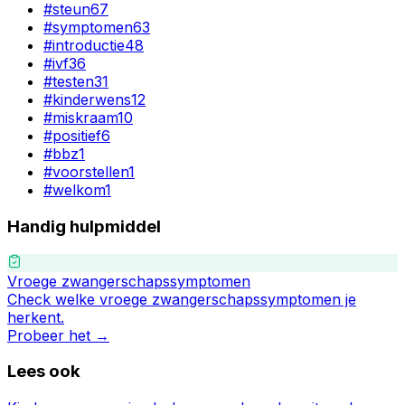
#
steun
67
#
symptomen
63
#
introductie
48
#
ivf
36
#
testen
31
#
kinderwens
12
#
miskraam
10
#
positief
6
#
bbz
1
#
voorstellen
1
#
welkom
1
Handig hulpmiddel
Vroege zwangerschapssymptomen
Check welke vroege zwangerschapssymptomen je
herkent.
Probeer het →
Lees ook