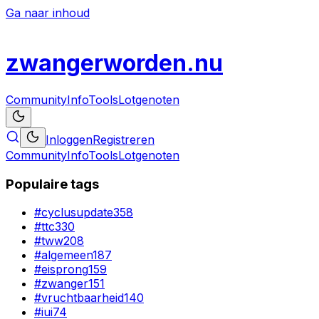
Ga naar inhoud
zwanger
worden
.nu
Community
Info
Tools
Lotgenoten
Inloggen
Registreren
Community
Info
Tools
Lotgenoten
Populaire tags
#
cyclusupdate
358
#
ttc
330
#
tww
208
#
algemeen
187
#
eisprong
159
#
zwanger
151
#
vruchtbaarheid
140
#
iui
74