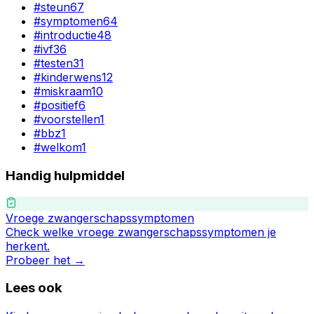
#
steun
67
#
symptomen
64
#
introductie
48
#
ivf
36
#
testen
31
#
kinderwens
12
#
miskraam
10
#
positief
6
#
voorstellen
1
#
bbz
1
#
welkom
1
Handig hulpmiddel
Vroege zwangerschapssymptomen
Check welke vroege zwangerschapssymptomen je
herkent.
Probeer het →
Lees ook