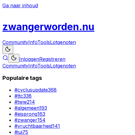
Ga naar inhoud
zwanger
worden
.nu
Community
Info
Tools
Lotgenoten
Inloggen
Registreren
Community
Info
Tools
Lotgenoten
Populaire tags
#
cyclusupdate
368
#
ttc
338
#
tww
214
#
algemeen
193
#
eisprong
163
#
zwanger
154
#
vruchtbaarheid
141
#
iui
75