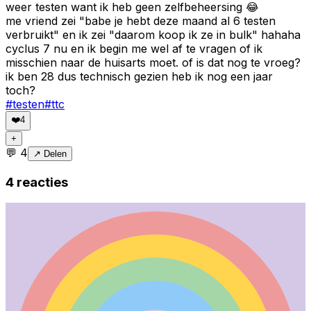
weer testen want ik heb geen zelfbeheersing 😂
me vriend zei "babe je hebt deze maand al 6 testen
verbruikt" en ik zei "daarom koop ik ze in bulk" hahaha
cyclus 7 nu en ik begin me wel af te vragen of ik
misschien naar de huisarts moet. of is dat nog te vroeg?
ik ben 28 dus technisch gezien heb ik nog een jaar
toch?
#
testen
#
ttc
❤️
4
+
💬
4
↗ Delen
4
reacties