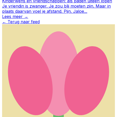
Kinderwens en vriendschappen: als paden uiteen lopen
Je vriendin is zwanger. Je zou blij moeten zijn. Maar in
plaats daarvan voel je afstand. Pijn. Jaloe
...
Lees meer →
←
Terug naar feed