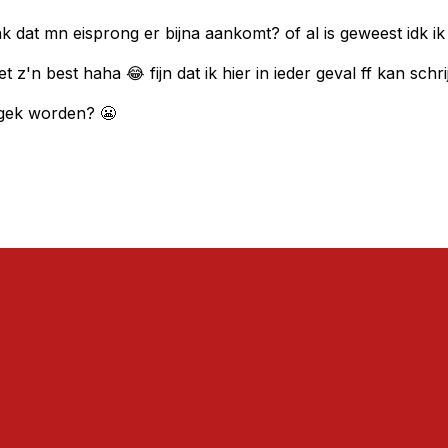
nk dat mn eisprong er bijna aankomt? of al is geweest idk ik
et z'n best haha 😂 fijn dat ik hier in ieder geval ff kan s
t gek worden? 😬