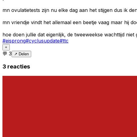
mn ovulatietests zijn nu elke dag aan het stijgen dus ik de
mn vriendje vindt het allemaal een beetje vaag maar hij do
hoe doen jullie dat eigenlijk, de tweeweekse wachttijd nie
#
eisprong
#
cyclusupdate
#
ttc
+
💬
3
↗ Delen
3
reacties