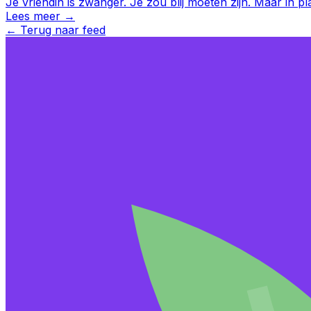
Je vriendin is zwanger. Je zou blij moeten zijn. Maar in pl
Lees meer →
←
Terug naar feed