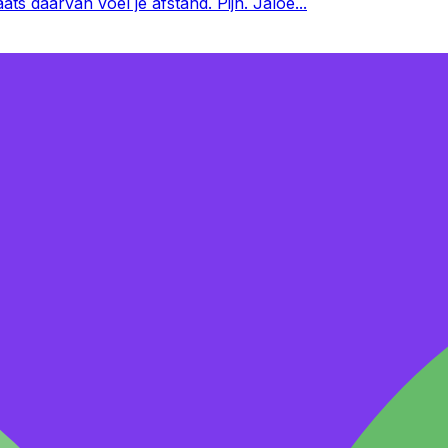
aats daarvan voel je afstand. Pijn. Jaloe
...