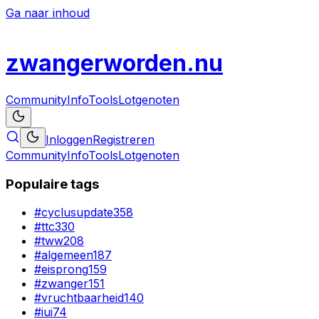
Ga naar inhoud
zwanger
worden
.nu
Community
Info
Tools
Lotgenoten
Inloggen
Registreren
Community
Info
Tools
Lotgenoten
Populaire tags
#
cyclusupdate
358
#
ttc
330
#
tww
208
#
algemeen
187
#
eisprong
159
#
zwanger
151
#
vruchtbaarheid
140
#
iui
74