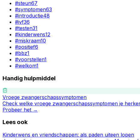
#
steun
67
#
symptomen
63
#
introductie
48
#
ivf
36
#
testen
31
#
kinderwens
12
#
miskraam
10
#
positief
6
#
bbz
1
#
voorstellen
1
#
welkom
1
Handig hulpmiddel
Vroege zwangerschapssymptomen
Check welke vroege zwangerschapssymptomen je herken
Probeer het →
Lees ook
Kinderwens en vriendschappen: als paden uiteen lopen