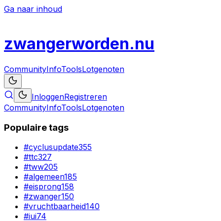
Ga naar inhoud
zwanger
worden
.nu
Community
Info
Tools
Lotgenoten
Inloggen
Registreren
Community
Info
Tools
Lotgenoten
Populaire tags
#
cyclusupdate
355
#
ttc
327
#
tww
205
#
algemeen
185
#
eisprong
158
#
zwanger
150
#
vruchtbaarheid
140
#
iui
74