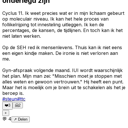
onderlegd zijn
Cyclus 11. Ik weet precies wat er in mijn lichaam gebeurt
op moleculair niveau. Ik kan het hele proces van
follikelrijping tot innesteling uitleggen. Ik ken de
percentages, de kansen, de tijdlijnen. En toch kan ik het
niet laten werken.
Op de SEH red ik mensenlevens. Thuis kan ik niet eens
een eigen kindje maken. De ironie is niet verloren aan
me.
Gyn-afspraak volgende maand. IUI wordt waarschijnlijk
het plan. Mijn man zei: "Misschien moet je stoppen met
alles weten en gewoon vertrouwen." Hij heeft een punt.
Maar het is moeilijk om je brein uit te schakelen als het je
beroep is.
#
steun
#
ttc
❤️
3
🤗
2
+
💬
4
↗ Delen