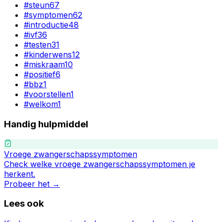
#
steun
67
#
symptomen
62
#
introductie
48
#
ivf
36
#
testen
31
#
kinderwens
12
#
miskraam
10
#
positief
6
#
bbz
1
#
voorstellen
1
#
welkom
1
Handig hulpmiddel
Vroege zwangerschapssymptomen
Check welke vroege zwangerschapssymptomen je
herkent.
Probeer het →
Lees ook