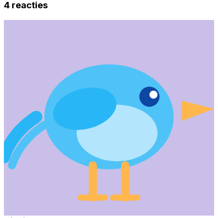
4
reacties