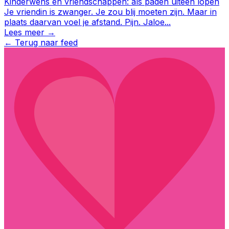
Kinderwens en vriendschappen: als paden uiteen lopen
Je vriendin is zwanger. Je zou blij moeten zijn. Maar in
plaats daarvan voel je afstand. Pijn. Jaloe
...
Lees meer →
←
Terug naar feed