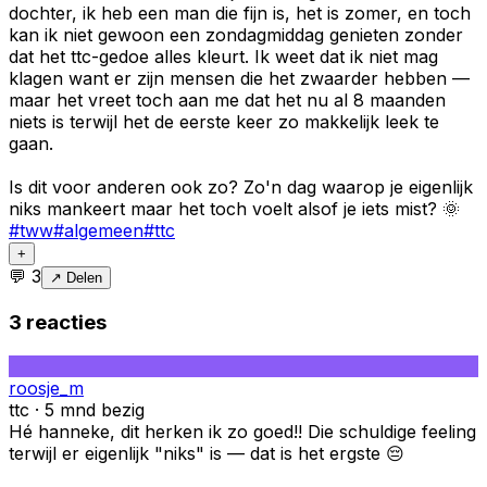
dochter, ik heb een man die fijn is, het is zomer, en toch
kan ik niet gewoon een zondagmiddag genieten zonder
dat het ttc-gedoe alles kleurt. Ik weet dat ik niet mag
klagen want er zijn mensen die het zwaarder hebben —
maar het vreet toch aan me dat het nu al 8 maanden
niets is terwijl het de eerste keer zo makkelijk leek te
gaan.
Is dit voor anderen ook zo? Zo'n dag waarop je eigenlijk
niks mankeert maar het toch voelt alsof je iets mist? 🌞
#
tww
#
algemeen
#
ttc
+
💬
3
↗ Delen
3
reacties
roosje_m
ttc · 5 mnd bezig
Hé hanneke, dit herken ik zo goed!! Die schuldige feeling
terwijl er eigenlijk "niks" is — dat is het ergste 😔