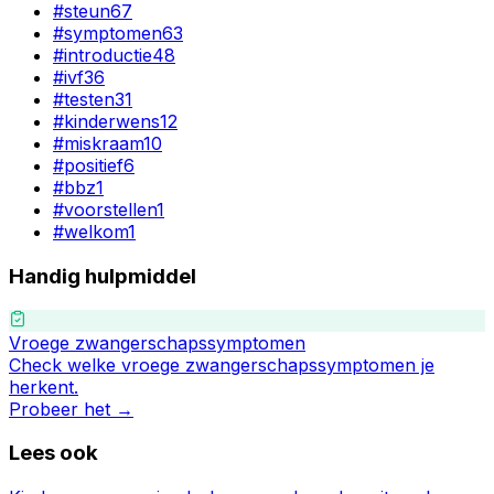
#
steun
67
#
symptomen
63
#
introductie
48
#
ivf
36
#
testen
31
#
kinderwens
12
#
miskraam
10
#
positief
6
#
bbz
1
#
voorstellen
1
#
welkom
1
Handig hulpmiddel
Vroege zwangerschapssymptomen
Check welke vroege zwangerschapssymptomen je
herkent.
Probeer het →
Lees ook