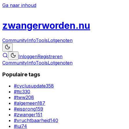
Ga naar inhoud
zwanger
worden
.nu
Community
Info
Tools
Lotgenoten
Inloggen
Registreren
Community
Info
Tools
Lotgenoten
Populaire tags
#
cyclusupdate
358
#
ttc
330
#
tww
208
#
algemeen
187
#
eisprong
159
#
zwanger
151
#
vruchtbaarheid
140
#
iui
74