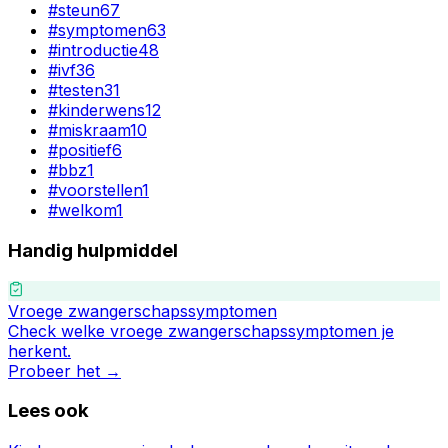
#
steun
67
#
symptomen
63
#
introductie
48
#
ivf
36
#
testen
31
#
kinderwens
12
#
miskraam
10
#
positief
6
#
bbz
1
#
voorstellen
1
#
welkom
1
Handig hulpmiddel
Vroege zwangerschapssymptomen
Check welke vroege zwangerschapssymptomen je
herkent.
Probeer het →
Lees ook