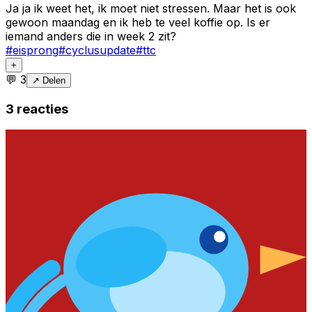
Ja ja ik weet het, ik moet niet stressen. Maar het is ook
gewoon maandag en ik heb te veel koffie op. Is er
iemand anders die in week 2 zit?
#
eisprong
#
cyclusupdate
#
ttc
+
💬
3
↗ Delen
3
reacties