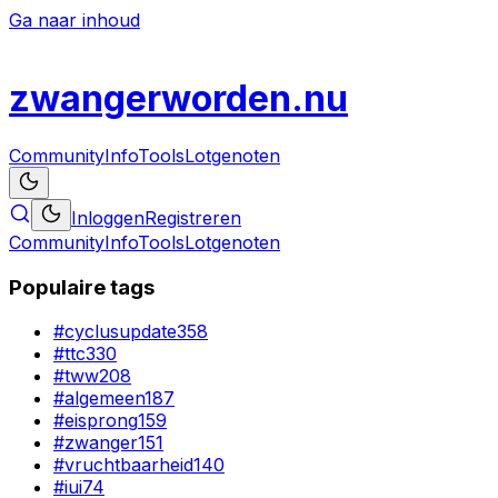
Ga naar inhoud
zwanger
worden
.nu
Community
Info
Tools
Lotgenoten
Inloggen
Registreren
Community
Info
Tools
Lotgenoten
Populaire tags
#
cyclusupdate
358
#
ttc
330
#
tww
208
#
algemeen
187
#
eisprong
159
#
zwanger
151
#
vruchtbaarheid
140
#
iui
74