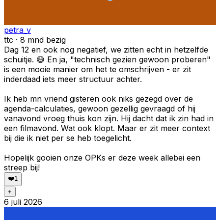
petra_v
ttc · 8 mnd bezig
Dag 12 en ook nog negatief, we zitten echt in hetzelfde
schuitje. 😅 En ja, "technisch gezien gewoon proberen"
is een mooie manier om het te omschrijven - er zit
inderdaad iets meer structuur achter.
Ik heb mn vriend gisteren ook niks gezegd over de
agenda-calculaties, gewoon gezellig gevraagd of hij
vanavond vroeg thuis kon zijn. Hij dacht dat ik zin had in
een filmavond. Wat ook klopt. Maar er zit meer context
bij die ik niet per se heb toegelicht.
Hopelijk gooien onze OPKs er deze week allebei een
streep bij!
❤️
1
+
6 juli 2026