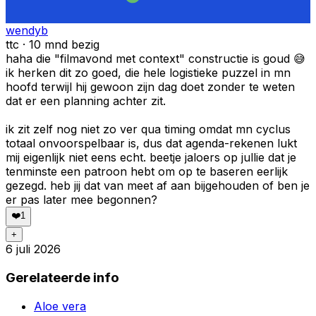
wendyb
ttc · 10 mnd bezig
haha die "filmavond met context" constructie is goud 😅
ik herken dit zo goed, die hele logistieke puzzel in mn
hoofd terwijl hij gewoon zijn dag doet zonder te weten
dat er een planning achter zit.
ik zit zelf nog niet zo ver qua timing omdat mn cyclus
totaal onvoorspelbaar is, dus dat agenda-rekenen lukt
mij eigenlijk niet eens echt. beetje jaloers op jullie dat je
tenminste een patroon hebt om op te baseren eerlijk
gezegd. heb jij dat van meet af aan bijgehouden of ben je
er pas later mee begonnen?
❤️
1
+
6 juli 2026
Gerelateerde info
Aloe vera