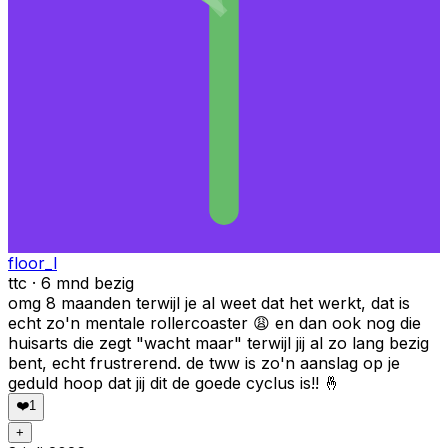
floor_l
ttc · 6 mnd bezig
omg 8 maanden terwijl je al weet dat het werkt, dat is
echt zo'n mentale rollercoaster 😩 en dan ook nog die
huisarts die zegt "wacht maar" terwijl jij al zo lang bezig
bent, echt frustrerend. de tww is zo'n aanslag op je
geduld hoop dat jij dit de goede cyclus is!! 🤞
❤️
1
+