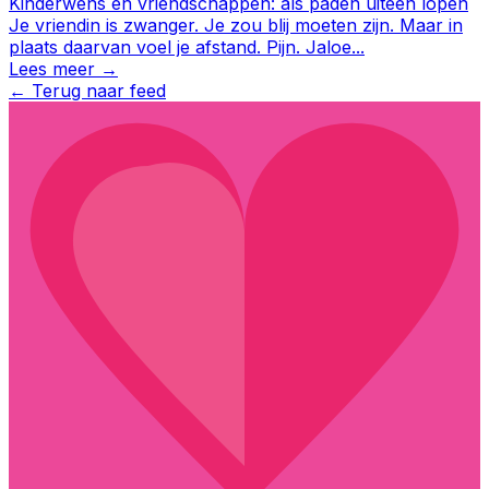
Kinderwens en vriendschappen: als paden uiteen lopen
Je vriendin is zwanger. Je zou blij moeten zijn. Maar in
plaats daarvan voel je afstand. Pijn. Jaloe
...
Lees meer →
←
Terug naar feed