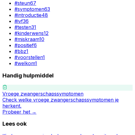
#
steun
67
#
symptomen
63
#
introductie
48
#
ivf
36
#
testen
31
#
kinderwens
12
#
miskraam
10
#
positief
6
#
bbz
1
#
voorstellen
1
#
welkom
1
Handig hulpmiddel
Vroege zwangerschapssymptomen
Check welke vroege zwangerschapssymptomen je
herkent.
Probeer het →
Lees ook