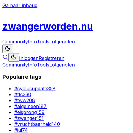
Ga naar inhoud
zwanger
worden
.nu
Community
Info
Tools
Lotgenoten
Inloggen
Registreren
Community
Info
Tools
Lotgenoten
Populaire tags
#
cyclusupdate
358
#
ttc
330
#
tww
208
#
algemeen
187
#
eisprong
159
#
zwanger
151
#
vruchtbaarheid
140
#
iui
74