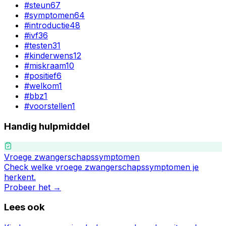
#
steun
67
#
symptomen
64
#
introductie
48
#
ivf
36
#
testen
31
#
kinderwens
12
#
miskraam
10
#
positief
6
#
welkom
1
#
bbz
1
#
voorstellen
1
Handig hulpmiddel
Vroege zwangerschapssymptomen
Check welke vroege zwangerschapssymptomen je
herkent.
Probeer het →
Lees ook