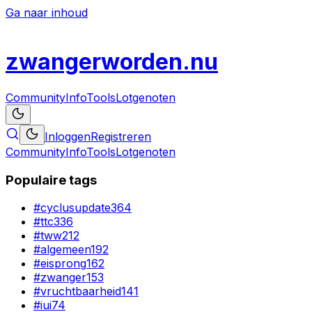
Ga naar inhoud
zwanger
worden
.nu
Community
Info
Tools
Lotgenoten
Inloggen
Registreren
Community
Info
Tools
Lotgenoten
Populaire tags
#
cyclusupdate
364
#
ttc
336
#
tww
212
#
algemeen
192
#
eisprong
162
#
zwanger
153
#
vruchtbaarheid
141
#
iui
74