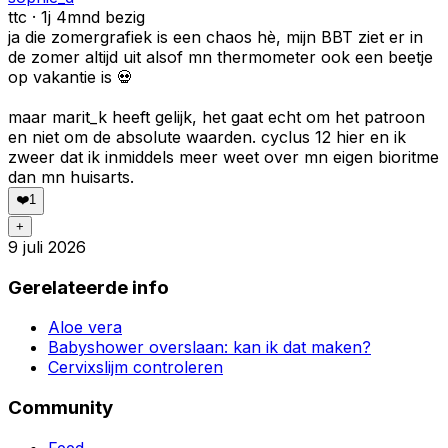
ttc · 1j 4mnd bezig
ja die zomergrafiek is een chaos hè, mijn BBT ziet er in
de zomer altijd uit alsof mn thermometer ook een beetje
op vakantie is 💀
maar marit_k heeft gelijk, het gaat echt om het patroon
en niet om de absolute waarden. cyclus 12 hier en ik
zweer dat ik inmiddels meer weet over mn eigen bioritme
dan mn huisarts.
❤️
1
+
9 juli 2026
Gerelateerde info
Aloe vera
Babyshower overslaan: kan ik dat maken?
Cervixslijm controleren
Community
Feed