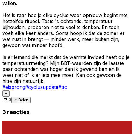
vallen.
Het is raar hoe je elke cyclus weer opnieuw begint met
hetzelfde ritueel. Tests 's ochtends, temperatuur
bijhouden, proberen niet te veel te denken. En toch
voelt elke keer anders. Soms hoop ik dat de zomer er
wat rust in brengt — minder werk, meer buiten zijn,
gewoon wat minder hoofd.
Is er iemand die merkt dat de warmte invloed heeft op je
temperatuurmeting? Mijn BBT-waarden zijn de laatste
paar ochtenden wat hoger dan ik gewend ben en ik
weet niet of ik er iets mee moet. Kan ook gewoon de
hitte zijn natuurlijk.
#
eisprong
#
cyclusupdate
#
ttc
+
💬
3
↗ Delen
3
reacties