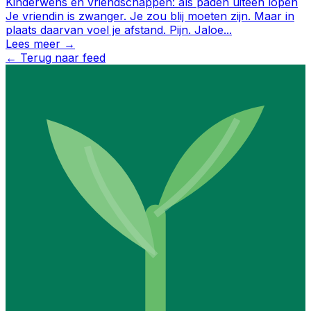
Kinderwens en vriendschappen: als paden uiteen lopen
Je vriendin is zwanger. Je zou blij moeten zijn. Maar in
plaats daarvan voel je afstand. Pijn. Jaloe
...
Lees meer →
←
Terug naar feed