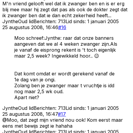
M'n vriend gelooft wel dat ik zwanger ben en is er erg
blij mee maar hij zegt dat pas als ook de dokter zegt dat
ik zwanger ben dat ie dan echt zekerheid heeft...
Jynthe
Oud lid
Berichten:
713
Lid sinds:
1 januari 2005
25 augustus 2008, 16:46
#
16
Moo schreef:Jynthe: raar dat onze banners
aangeven dat we al 4 weken zwanger zijn.Als
je vanaf de eisprong rekent is 't toch eigenlijk
maar 2,5 week? Ingewikkeld hoor.. 😉
Dat komt omdat er wordt gerekend vanaf de
1e dag van je ongi.
Zolang ben je zwanger maar t vruchtje is idd
nog maar 2,5 wk oud.
Apart niet?
Jynthe
Oud lid
Berichten:
713
Lid sinds:
1 januari 2005
25 augustus 2008, 16:47
#
17
@Moo, dat zegt mijn vriend nou ook! Kom eerst maar
eens met bewijs zegt ie hahaha
Jynthe
Oud lid
Berichten:
713
Lid sinds:
1 januari 2005