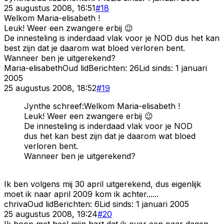
25 augustus 2008, 16:51
#
18
Welkom Maria-elisabeth !
Leuk! Weer een zwangere erbij 😉
De innesteling is inderdaad vlak voor je NOD dus het kan
best zijn dat je daarom wat bloed verloren bent.
Wanneer ben je uitgerekend?
Maria-elisabeth
Oud lid
Berichten:
26
Lid sinds:
1 januari
2005
25 augustus 2008, 18:52
#
19
Jynthe schreef:Welkom Maria-elisabeth !
Leuk! Weer een zwangere erbij 😉
De innesteling is inderdaad vlak voor je NOD
dus het kan best zijn dat je daarom wat bloed
verloren bent.
Wanneer ben je uitgerekend?
Ik ben volgens mij 30 april uitgerekend, dus eigenlijk
moet ik naar april 2009 kom ik achter......
chriva
Oud lid
Berichten:
6
Lid sinds:
1 januari 2005
25 augustus 2008, 19:24
#
20
Ik hoop met heel mijn hart dat ik over een paar dagen