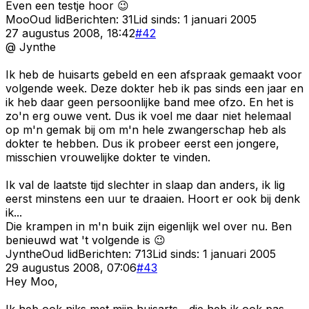
Even een testje hoor 😉
Moo
Oud lid
Berichten:
31
Lid sinds:
1 januari 2005
27 augustus 2008, 18:42
#
42
@ Jynthe
Ik heb de huisarts gebeld en een afspraak gemaakt voor
volgende week. Deze dokter heb ik pas sinds een jaar en
ik heb daar geen persoonlijke band mee ofzo. En het is
zo'n erg ouwe vent. Dus ik voel me daar niet helemaal
op m'n gemak bij om m'n hele zwangerschap heb als
dokter te hebben. Dus ik probeer eerst een jongere,
misschien vrouwelijke dokter te vinden.
Ik val de laatste tijd slechter in slaap dan anders, ik lig
eerst minstens een uur te draaien. Hoort er ook bij denk
ik...
Die krampen in m'n buik zijn eigenlijk wel over nu. Ben
benieuwd wat 't volgende is 😉
Jynthe
Oud lid
Berichten:
713
Lid sinds:
1 januari 2005
29 augustus 2008, 07:06
#
43
Hey Moo,
Ik heb ook niks met mijn huisarts....die heb ik ook pas