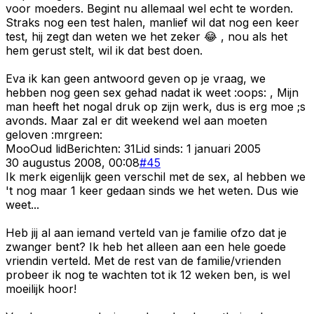
voor moeders. Begint nu allemaal wel echt te worden.
Straks nog een test halen, manlief wil dat nog een keer
test, hij zegt dan weten we het zeker 😂 , nou als het
hem gerust stelt, wil ik dat best doen.
Eva ik kan geen antwoord geven op je vraag, we
hebben nog geen sex gehad nadat ik weet :oops: , Mijn
man heeft het nogal druk op zijn werk, dus is erg moe ;s
avonds. Maar zal er dit weekend wel aan moeten
geloven :mrgreen:
Moo
Oud lid
Berichten:
31
Lid sinds:
1 januari 2005
30 augustus 2008, 00:08
#
45
Ik merk eigenlijk geen verschil met de sex, al hebben we
't nog maar 1 keer gedaan sinds we het weten. Dus wie
weet...
Heb jij al aan iemand verteld van je familie ofzo dat je
zwanger bent? Ik heb het alleen aan een hele goede
vriendin verteld. Met de rest van de familie/vrienden
probeer ik nog te wachten tot ik 12 weken ben, is wel
moeilijk hoor!