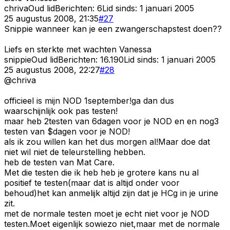
chriva
Oud lid
Berichten:
6
Lid sinds:
1 januari 2005
25 augustus 2008, 21:35
#
27
Snippie wanneer kan je een zwangerschapstest doen??
Liefs en sterkte met wachten Vanessa
snippie
Oud lid
Berichten:
16.190
Lid sinds:
1 januari 2005
25 augustus 2008, 22:27
#
28
@chriva
officieel is mijn NOD 1september!ga dan dus
waarschijnlijk ook pas testen!
maar heb 2testen van 6dagen voor je NOD en en nog3
testen van $dagen voor je NOD!
als ik zou willen kan het dus morgen al!Maar doe dat
niet wil niet de teleurstelling hebben.
heb de testen van Mat Care.
Met die testen die ik heb heb je grotere kans nu al
positief te testen(maar dat is altijd onder voor
behoud)het kan anmelijk altijd zijn dat je HCg in je urine
zit.
met de normale testen moet je echt niet voor je NOD
testen.Moet eigenlijk sowiezo niet,maar met de normale