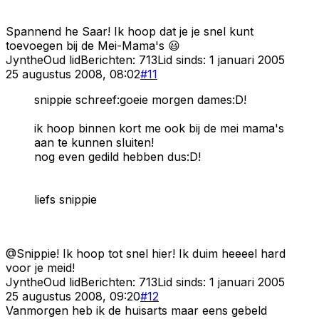
Spannend he Saar! Ik hoop dat je je snel kunt
toevoegen bij de Mei-Mama's 😃
Jynthe
Oud lid
Berichten:
713
Lid sinds:
1 januari 2005
25 augustus 2008, 08:02
#
11
snippie schreef:goeie morgen dames:D!
ik hoop binnen kort me ook bij de mei mama's
aan te kunnen sluiten!
nog even gedild hebben dus:D!
liefs snippie
@Snippie! Ik hoop tot snel hier! Ik duim heeeel hard
voor je meid!
Jynthe
Oud lid
Berichten:
713
Lid sinds:
1 januari 2005
25 augustus 2008, 09:20
#
12
Vanmorgen heb ik de huisarts maar eens gebeld