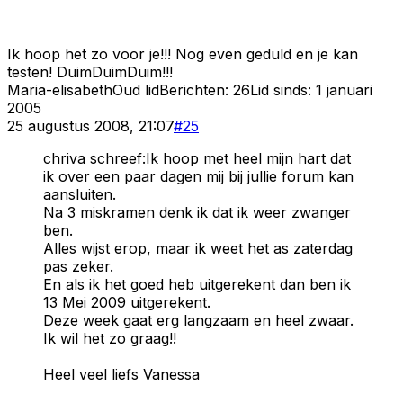
Ik hoop het zo voor je!!! Nog even geduld en je kan
testen! DuimDuimDuim!!!
Maria-elisabeth
Oud lid
Berichten:
26
Lid sinds:
1 januari
2005
25 augustus 2008, 21:07
#
25
chriva schreef:Ik hoop met heel mijn hart dat
ik over een paar dagen mij bij jullie forum kan
aansluiten.
Na 3 miskramen denk ik dat ik weer zwanger
ben.
Alles wijst erop, maar ik weet het as zaterdag
pas zeker.
En als ik het goed heb uitgerekent dan ben ik
13 Mei 2009 uitgerekent.
Deze week gaat erg langzaam en heel zwaar.
Ik wil het zo graag!!
Heel veel liefs Vanessa