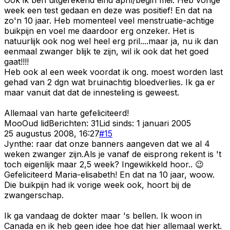
week een test gedaan en deze was positief! En dat na
zo'n 10 jaar. Heb momenteel veel menstruatie-achtige
buikpijn en voel me daardoor erg onzeker. Het is
natuurlijk ook nog wel heel erg pril....maar ja, nu ik dan
eenmaal zwanger blijk te zijn, wil ik ook dat het goed
gaat!!!!
Heb ook al een week voordat ik ong. moest worden last
gehad van 2 dgn wat bruinachtig bloedverlies. Ik ga er
maar vanuit dat dat de innesteling is geweest.
Allemaal van harte gefeliciteerd!
Moo
Oud lid
Berichten:
31
Lid sinds:
1 januari 2005
25 augustus 2008, 16:27
#
15
Jynthe: raar dat onze banners aangeven dat we al 4
weken zwanger zijn.Als je vanaf de eisprong rekent is 't
toch eigenlijk maar 2,5 week? Ingewikkeld hoor.. 😉
Gefeliciteerd Maria-elisabeth! En dat na 10 jaar, woow.
Die buikpijn had ik vorige week ook, hoort bij de
zwangerschap.
Ik ga vandaag de dokter maar 's bellen. Ik woon in
Canada en ik heb geen idee hoe dat hier allemaal werkt.