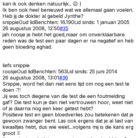
kan ik ook denken natuurlijk.. 😉 )
Ik ben ook heel benieuwd wat we allemaal gaan voelen.
Heb jij de dokter al gebeld Jynthe?
snippie
Oud lid
Berichten:
16.190
Lid sinds:
1 januari 2005
26 augustus 2008, 12:50
#
35
jah roosje je hebt het goed,maar om onverklaarbare
reden was de test een paar dagen er na negatief en heb
geen bloeding eghad.
liefs snippie
roosje
Oud lid
Berichten:
563
Lid sinds:
25 juni 2014
26 augustus 2008, 13:01
#
36
Snippie, word het dan niet eens tijd om nog een test te
doen :?:
Jij was toch diegene van die test die een foutmelding
gaf? Die test kun je dan niet vertrouwen hoor, weet niet
of je daarna nog een keer getest hebt?
Positieve test en geen bloedverlies zou betekenen dat je
gewoon zwanger bent. Las ook ergens dat je al last van
kwaaltjes hebt, dus wie weet...volgens mij is die kans erg
groot :!: