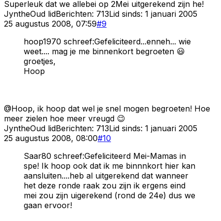
Superleuk dat we allebei op 2Mei uitgerekend zijn he!
Jynthe
Oud lid
Berichten:
713
Lid sinds:
1 januari 2005
25 augustus 2008, 07:59
#
9
hoop1970 schreef:Gefeliciteerd...enneh... wie
weet.... mag je me binnenkort begroeten 😃
groetjes,
Hoop
@Hoop, ik hoop dat wel je snel mogen begroeten! Hoe
meer zielen hoe meer vreugd 😉
Jynthe
Oud lid
Berichten:
713
Lid sinds:
1 januari 2005
25 augustus 2008, 08:00
#
10
Saar80 schreef:Gefeliciteerd Mei-Mamas in
spe! Ik hoop ook dat ik me binnnkort hier kan
aansluiten....heb al uitgerekend dat wanneer
het deze ronde raak zou zijn ik ergens eind
mei zou zijn uigerekend (rond de 24e) dus we
gaan ervoor!