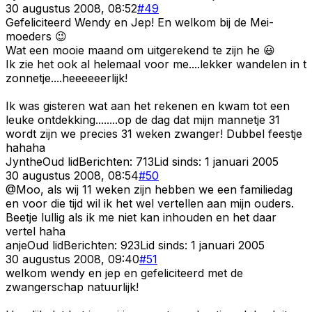
30 augustus 2008, 08:52
#
49
Gefeliciteerd Wendy en Jep! En welkom bij de Mei-
moeders 😉
Wat een mooie maand om uitgerekend te zijn he 😃
Ik zie het ook al helemaal voor me....lekker wandelen in t
zonnetje....heeeeeerlijk!
Ik was gisteren wat aan het rekenen en kwam tot een
leuke ontdekking........op de dag dat mijn mannetje 31
wordt zijn we precies 31 weken zwanger! Dubbel feestje
hahaha
Jynthe
Oud lid
Berichten:
713
Lid sinds:
1 januari 2005
30 augustus 2008, 08:54
#
50
@Moo, als wij 11 weken zijn hebben we een familiedag
en voor die tijd wil ik het wel vertellen aan mijn ouders.
Beetje lullig als ik me niet kan inhouden en het daar
vertel haha
anje
Oud lid
Berichten:
923
Lid sinds:
1 januari 2005
30 augustus 2008, 09:40
#
51
welkom wendy en jep en gefeliciteerd met de
zwangerschap natuurlijk!