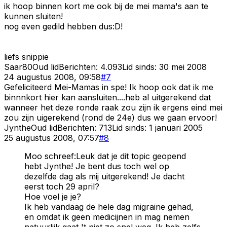
ik hoop binnen kort me ook bij de mei mama's aan te
kunnen sluiten!
nog even gedild hebben dus:D!
liefs snippie
Saar80
Oud lid
Berichten:
4.093
Lid sinds:
30 mei 2008
24 augustus 2008, 09:58
#
7
Gefeliciteerd Mei-Mamas in spe! Ik hoop ook dat ik me
binnnkort hier kan aansluiten....heb al uitgerekend dat
wanneer het deze ronde raak zou zijn ik ergens eind mei
zou zijn uigerekend (rond de 24e) dus we gaan ervoor!
Jynthe
Oud lid
Berichten:
713
Lid sinds:
1 januari 2005
25 augustus 2008, 07:57
#
8
Moo schreef:Leuk dat je dit topic geopend
hebt Jynthe! Je bent dus toch wel op
dezelfde dag als mij uitgerekend! Je dacht
eerst toch 29 april?
Hoe voel je je?
Ik heb vandaag de hele dag migraine gehad,
en omdat ik geen medicijnen in mag nemen
natuurlijk gaat 't niet zo snel weg. Ik heb zelfs