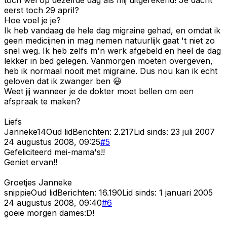
eerst toch 29 april?
Hoe voel je je?
Ik heb vandaag de hele dag migraine gehad, en omdat ik
geen medicijnen in mag nemen natuurlijk gaat 't niet zo
snel weg. Ik heb zelfs m'n werk afgebeld en heel de dag
lekker in bed gelegen. Vanmorgen moeten overgeven,
heb ik normaal nooit met migraine. Dus nou kan ik echt
geloven dat ik zwanger ben 😃
Weet jij wanneer je de dokter moet bellen om een
afspraak te maken?
Liefs
Janneke14
Oud lid
Berichten:
2.217
Lid sinds:
23 juli 2007
24 augustus 2008, 09:25
#
5
Gefeliciteerd mei-mama's!!
Geniet ervan!!
Groetjes Janneke
snippie
Oud lid
Berichten:
16.190
Lid sinds:
1 januari 2005
24 augustus 2008, 09:40
#
6
goeie morgen dames:D!