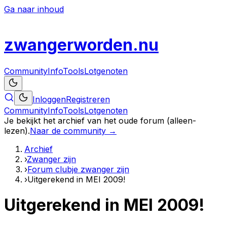
Ga naar inhoud
zwanger
worden
.nu
Community
Info
Tools
Lotgenoten
Inloggen
Registreren
Community
Info
Tools
Lotgenoten
Je bekijkt het archief van het oude forum (alleen-
lezen).
Naar de community →
Archief
›
Zwanger zijn
›
Forum clubje zwanger zijn
›
Uitgerekend in MEI 2009!
Uitgerekend in MEI 2009!