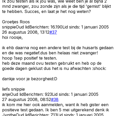
Ik zou testen als ik jou was, wie weet ben je al bijna 2
mnd zwanger, zou zonde zijn als je die tijd 'gemist' blijkt
te hebben. Succes, en laat je het nog weten?
Groetjes Roos
snippie
Oud lid
Berichten:
16.190
Lid sinds:
1 januari 2005
26 augustus 2008, 13:12
#
37
hoi roosje,
ik ehb daarna nog een andere test bij de huisarts gedaan
en die was negatief.dus ben helaas niet zwanger!
hoop 1sep positief te testen.
heb deze maand ovu testen gebruikt en heb op de
goede dagen geklust dus het is nu afwachten :shock:
dankje voor je bezorgheid:D
liefs snippie
anje
Oud lid
Berichten:
923
Lid sinds:
1 januari 2005
27 augustus 2008, 08:52
#
38
ik kom me hier ook aanmelden, want ik heb gister een
positieve test gedaan. Ik ben 5 mei uitgerekend denk ik
Jynthe
Oud lid
Berichten:
713
Lid sinds:
1 januari 2005