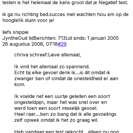
testen is het helemaal de kans groot dat je Negatief test.
ik ga nu richting bed.succes met wachten hou em op de
hoogte!Ik duim voor je!
liefs snippie
Jynthe
Oud lid
Berichten:
713
Lid sinds:
1 januari 2005
26 augustus 2008, 07:18
#
29
chriva schreef:Lieve allemaal,
Ik vind het allemaal zo spannend.
Echt bij elke gevoel denk ik....is dit omdat ik
zwanger ben of omdat de onesteldheid er aan
kom.
Ik voelde net een uurtje geleden een soort
ongesteldpijn, maar het was snel over en
werd toen een soort misselijk gevoel.
Heel raar....ben zo bang dat ik alle gevoelings
zelf opwek omdat ik het zo graag wil.
Heb vandaag een test gekocht....alleen nu nog