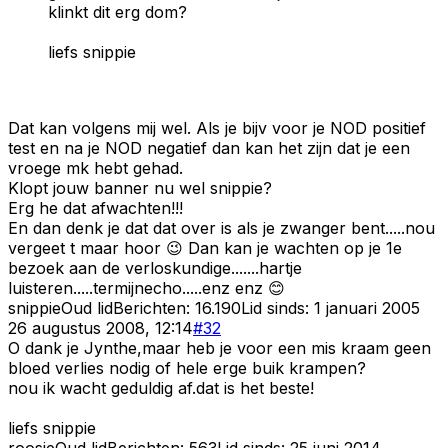
klinkt dit erg dom?
liefs snippie
Dat kan volgens mij wel. Als je bijv voor je NOD positief
test en na je NOD negatief dan kan het zijn dat je een
vroege mk hebt gehad.
Klopt jouw banner nu wel snippie?
Erg he dat afwachten!!!
En dan denk je dat dat over is als je zwanger bent.....nou
vergeet t maar hoor 😉 Dan kan je wachten op je 1e
bezoek aan de verloskundige.......hartje
luisteren.....termijnecho.....enz enz 😊
snippie
Oud lid
Berichten:
16.190
Lid sinds:
1 januari 2005
26 augustus 2008, 12:14
#
32
O dank je Jynthe,maar heb je voor een mis kraam geen
bloed verlies nodig of hele erge buik krampen?
nou ik wacht geduldig af.dat is het beste!
liefs snippie
roosje
Oud lid
Berichten:
563
Lid sinds:
25 juni 2014