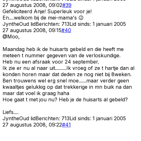
27 augustus 2008, 09:02
#
39
Gefeliciteerd Anje! Superleuk voor je!
En....welkom bij de mei-mama's 😉
Jynthe
Oud lid
Berichten:
713
Lid sinds:
1 januari 2005
27 augustus 2008, 09:15
#
40
@Moo,
Maandag heb ik de huisarts gebeld en die heeft me
meteen t nummer gegeven van de verloskundige.
Heb nu een afsraak voor 24 september.
Ik zie er nu al naar uit.........Ik vroeg of ze t hartje dan al
konden horen maar dat deden ze nog niet bij 8weken.
Ben trouwens wel erg snel moe......maar verder geen
kwaaltjes gelukkig op dat trekkerige in mn buik na dan
maar dat voel ik graag haha
Hoe gaat t met jou nu? Heb je de huisarts al gebeld?
Liefs....
Jynthe
Oud lid
Berichten:
713
Lid sinds:
1 januari 2005
27 augustus 2008, 09:22
#
41