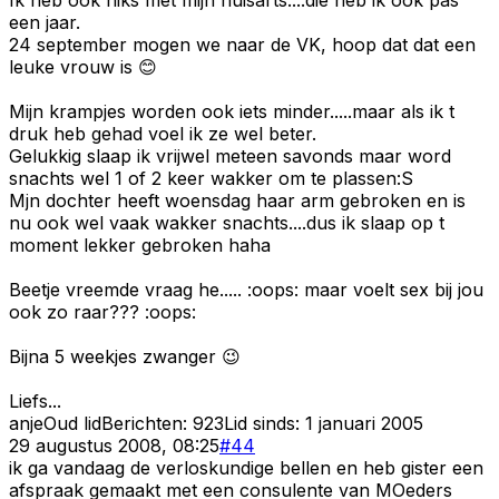
een jaar.
24 september mogen we naar de VK, hoop dat dat een
leuke vrouw is 😊
Mijn krampjes worden ook iets minder.....maar als ik t
druk heb gehad voel ik ze wel beter.
Gelukkig slaap ik vrijwel meteen savonds maar word
snachts wel 1 of 2 keer wakker om te plassen:S
Mjn dochter heeft woensdag haar arm gebroken en is
nu ook wel vaak wakker snachts....dus ik slaap op t
moment lekker gebroken haha
Beetje vreemde vraag he..... :oops: maar voelt sex bij jou
ook zo raar??? :oops:
Bijna 5 weekjes zwanger 😉
Liefs...
anje
Oud lid
Berichten:
923
Lid sinds:
1 januari 2005
29 augustus 2008, 08:25
#
44
ik ga vandaag de verloskundige bellen en heb gister een
afspraak gemaakt met een consulente van MOeders