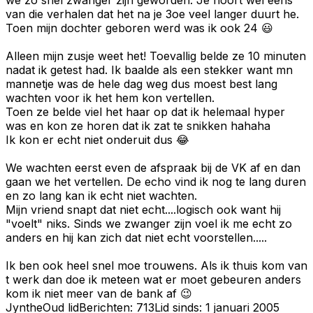
van die verhalen dat het na je 3oe veel langer duurt he.
Toen mijn dochter geboren werd was ik ook 24 😃
Alleen mijn zusje weet het! Toevallig belde ze 10 minuten
nadat ik getest had. Ik baalde als een stekker want mn
mannetje was de hele dag weg dus moest best lang
wachten voor ik het hem kon vertellen.
Toen ze belde viel het haar op dat ik helemaal hyper
was en kon ze horen dat ik zat te snikken hahaha
Ik kon er echt niet onderuit dus 😂
We wachten eerst even de afspraak bij de VK af en dan
gaan we het vertellen. De echo vind ik nog te lang duren
en zo lang kan ik echt niet wachten.
Mijn vriend snapt dat niet echt....logisch ook want hij
"voelt" niks. Sinds we zwanger zijn voel ik me echt zo
anders en hij kan zich dat niet echt voorstellen.....
Ik ben ook heel snel moe trouwens. Als ik thuis kom van
t werk dan doe ik meteen wat er moet gebeuren anders
kom ik niet meer van de bank af 😉
Jynthe
Oud lid
Berichten:
713
Lid sinds:
1 januari 2005