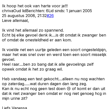
Ik hoop het ook van harte voor je!!!
chriva
Oud lid
Berichten:
6
Lid sinds:
1 januari 2005
25 augustus 2008, 21:32
#
26
Lieve allemaal,
Ik vind het allemaal zo spannend.
Echt bij elke gevoel denk ik....is dit omdat ik zwanger ben
of omdat de onesteldheid er aan kom.
Ik voelde net een uurtje geleden een soort ongesteldpijn,
maar het was snel over en werd toen een soort misselijk
gevoel.
Heel raar....ben zo bang dat ik alle gevoelings zelf
opwek omdat ik het zo graag wil.
Heb vandaag een test gekocht....alleen nu nog wachten
op zaterdag......wat duren dagen dan lang zeg.
Kan ik nu echt nog geen test doen 😢 of komt er dan uit
dat ik niet zwanger ben omdat er nog niet genoeg hcg in
mijn urine zit?
Liefs Vanessa