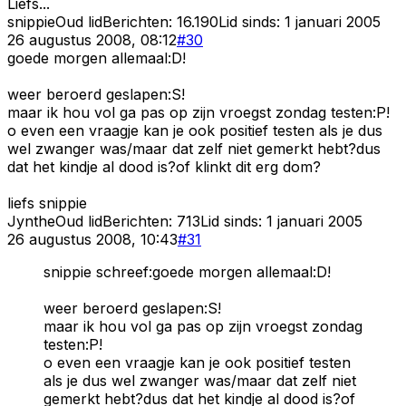
Liefs...
snippie
Oud lid
Berichten:
16.190
Lid sinds:
1 januari 2005
26 augustus 2008, 08:12
#
30
goede morgen allemaal:D!
weer beroerd geslapen:S!
maar ik hou vol ga pas op zijn vroegst zondag testen:P!
o even een vraagje kan je ook positief testen als je dus
wel zwanger was/maar dat zelf niet gemerkt hebt?dus
dat het kindje al dood is?of klinkt dit erg dom?
liefs snippie
Jynthe
Oud lid
Berichten:
713
Lid sinds:
1 januari 2005
26 augustus 2008, 10:43
#
31
snippie schreef:goede morgen allemaal:D!
weer beroerd geslapen:S!
maar ik hou vol ga pas op zijn vroegst zondag
testen:P!
o even een vraagje kan je ook positief testen
als je dus wel zwanger was/maar dat zelf niet
gemerkt hebt?dus dat het kindje al dood is?of