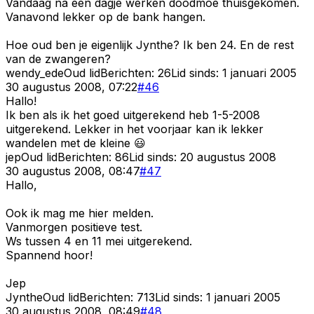
Vandaag na een dagje werken doodmoe thuisgekomen.
Vanavond lekker op de bank hangen.
Hoe oud ben je eigenlijk Jynthe? Ik ben 24. En de rest
van de zwangeren?
wendy_ede
Oud lid
Berichten:
26
Lid sinds:
1 januari 2005
30 augustus 2008, 07:22
#
46
Hallo!
Ik ben als ik het goed uitgerekend heb 1-5-2008
uitgerekend. Lekker in het voorjaar kan ik lekker
wandelen met de kleine 😃
jep
Oud lid
Berichten:
86
Lid sinds:
20 augustus 2008
30 augustus 2008, 08:47
#
47
Hallo,
Ook ik mag me hier melden.
Vanmorgen positieve test.
Ws tussen 4 en 11 mei uitgerekend.
Spannend hoor!
Jep
Jynthe
Oud lid
Berichten:
713
Lid sinds:
1 januari 2005
30 augustus 2008, 08:49
#
48