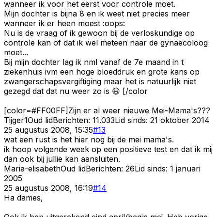
wanneer ik voor het eerst voor controle moet.
Mijn dochter is bijna 8 en ik weet niet precies meer
wanneer ik er heen moest :oops:
Nu is de vraag of ik gewoon bij de verloskundige op
controle kan of dat ik wel meteen naar de gynaecoloog
moet...
Bij mijn dochter lag ik nml vanaf de 7e maand in t
ziekenhuis ivm een hoge bloeddruk en grote kans op
zwangerschapsvergiftiging maar het is natuurlijk niet
gezegd dat dat nu weer zo is 😃 [/color
[color=#FF00FF]Zijn er al weer nieuwe Mei-Mama's???
Tijger1
Oud lid
Berichten:
11.033
Lid sinds:
21 oktober 2014
25 augustus 2008, 15:35
#
13
wat een rust is het hier nog bij de mei mama's.
ik hoop volgende week op een positieve test en dat ik mij
dan ook bij jullie kan aansluiten.
Maria-elisabeth
Oud lid
Berichten:
26
Lid sinds:
1 januari
2005
25 augustus 2008, 16:19
#
14
Ha dames,
Ook ik ben uitgerekend eind april/begin mei. Heb vorige