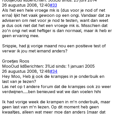
26 augustus 2008, 12:40
#
33
Als het een hele vroege mk is (dus voor je nod of net
erna) lijkt het vaak gewoon op een ongi. Vandaar dat ze
adviseren om niet voor je nod te testen, want dan weet
je dus ook niet dat het een vroege mk is. Misschien dat
zo'n ongi net wat heftiger is dan normaal, maar ik heb er
geen ervaring mee.
Snippie, had jij vorige maand nou een positieve test of
verwar ik jou met iemand anders?
Groetjes Roos
Moo
Oud lid
Berichten:
31
Lid sinds:
1 januari 2005
26 augustus 2008, 12:48
#
34
Hey Moo, Heb jij ook die krampjes in je onderbuik en
last van je liezen?
Las net op t andere forum dat die krampjes ook zo weer
verdwijnen.....ben benieuwd wat we dan voelen hihi
Ik had vorige week die krampen in m'n onderbuik, maar
geen last van m'n liezen. Op dit moment heb geen
kwaaltjes, alleen wat meer moe dan anders (maar dat