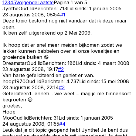
1
2
3
4
5
Volgende
Laatste
Pagina
1
van
5
Jynthe
Oud lid
Berichten:
713
Lid sinds:
1 januari 2005
23 augustus 2008, 08:54
#
1
Deze topic bestond nog niet vandaar dat ik deze maar
open.
Ik ben zelf uitgerekend op 2 Mei 2009.
Ik hoop dat er snel meer meiden bijkomen zodat we
lekker kunnen babbelen over al onze kwaaltjes en
groeiende buiken 😃
Dreamstar
Oud lid
Berichten:
186
Lid sinds:
4 maart 2008
23 augustus 2008, 19:17
#
2
Van harte gefeliciteerd en geniet er van.
hoop1970
Oud lid
Berichten:
4.737
Lid sinds:
15 mei 2008
23 augustus 2008, 22:14
#
3
Gefeliciteerd...enneh... wie weet.... mag je me binnenkort
begroeten 😃
groetjes,
Hoop
Moo
Oud lid
Berichten:
31
Lid sinds:
1 januari 2005
24 augustus 2008, 01:55
#
4
Leuk dat je dit topic geopend hebt Jynthe! Je bent dus
toch wel op dezelfde dag als mij uitgerekend! Je dacht