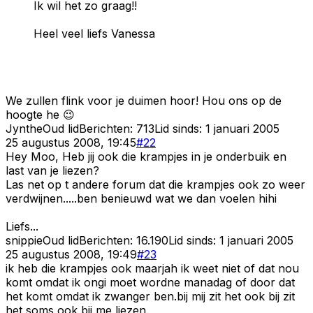
Ik wil het zo graag!!
Heel veel liefs Vanessa
We zullen flink voor je duimen hoor! Hou ons op de
hoogte he 😉
Jynthe
Oud lid
Berichten:
713
Lid sinds:
1 januari 2005
25 augustus 2008, 19:45
#
22
Hey Moo, Heb jij ook die krampjes in je onderbuik en
last van je liezen?
Las net op t andere forum dat die krampjes ook zo weer
verdwijnen.....ben benieuwd wat we dan voelen hihi
Liefs...
snippie
Oud lid
Berichten:
16.190
Lid sinds:
1 januari 2005
25 augustus 2008, 19:49
#
23
ik heb die krampjes ook maarjah ik weet niet of dat nou
komt omdat ik ongi moet wordne manadag of door dat
het komt omdat ik zwanger ben.bij mij zit het ook bij zit
het soms ook bij me liezen.