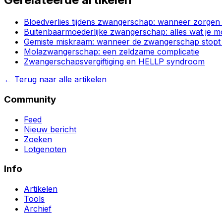
Bloedverlies tijdens zwangerschap: wanneer zorge
Buitenbaarmoederlijke zwangerschap: alles wat je m
Gemiste miskraam: wanneer de zwangerschap stop
Molazwangerschap: een zeldzame complicatie
Zwangerschapsvergiftiging en HELLP syndroom
←
Terug naar alle artikelen
Community
Feed
Nieuw bericht
Zoeken
Lotgenoten
Info
Artikelen
Tools
Archief