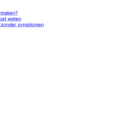
n maken?
oet weten
t zonder symptomen