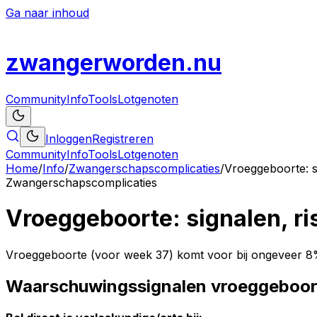
Ga naar inhoud
zwanger
worden
.nu
Community
Info
Tools
Lotgenoten
Inloggen
Registreren
Community
Info
Tools
Lotgenoten
Home
/
Info
/
Zwangerschapscomplicaties
/
Vroeggeboorte: s
Zwangerschapscomplicaties
Vroeggeboorte: signalen, ri
Vroeggeboorte (voor week 37) komt voor bij ongeveer 8%
Waarschuwingssignalen vroeggeboor