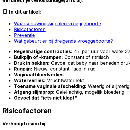
Bel direct je verloskundige/arts bij:
📑 In dit artikel:
Waarschuwingssignalen vroeggeboorte
Risicofactoren
Preventie
Wat gebeurt er bij dreigende vroeggeboorte?
Regelmatige contracties:
4+ per uur voor week 3
Buikpijn of -krampen:
Constant of ritmisch
Druk in bekken:
Gevoel dat baby naar beneden druk
Rugpijn:
Nieuw, constant, laag in rug
Vaginaal bloedverlies
Waterverlies:
Vruchtwater lekt
Toename vaginale afscheiding:
Waterig of slijmerig
Afgang slijmprop:
Gelei-achtig, mogelijk bloederig
Gevoel dat "iets niet klopt"
Risicofactoren
Verhoogd risico bij: