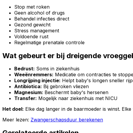
Stop met roken
Geen alcohol of drugs
Behandel infecties direct
Gezond gewicht
Stress management
Voldoende rust
Regelmatige prenatale controle
Wat gebeurt er bij dreigende vroegg
Bedrust:
Soms in ziekenhuis
Weeënremmers:
Medicatie om contracties te stopp
Longrijping injectie:
Helpt baby's longen sneller ri
Antibiotica:
Bij gebroken vliezen
Magnesium:
Beschermt baby's hersenen
Transfer:
Mogelijk naar ziekenhuis met NICU
Het doel:
Elke dag langer in de baarmoeder is winst. Elk
Meer lezen:
Zwangerschapsduur berekenen
Gerelateerde artikelen