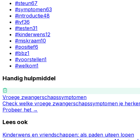
#
steun
67
#
symptomen
63
#
introductie
48
#
ivf
36
#
testen
31
#
kinderwens
12
#
miskraam
10
#
positief
6
#
bbz
1
#
voorstellen
1
#
welkom
1
Handig hulpmiddel
Vroege zwangerschapssymptomen
Check welke vroege zwangerschapssymptomen je herken
Probeer het →
Lees ook
Kinderwens en vriendschappen: als paden uiteen lopen