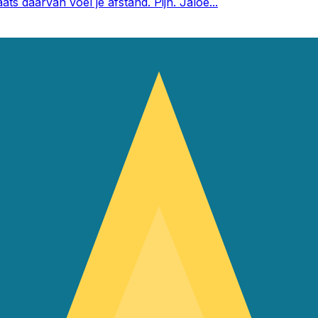
aats daarvan voel je afstand. Pijn. Jaloe
...