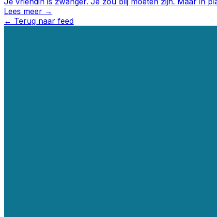
Je vriendin is zwanger. Je zou blij moeten zijn. Maar in pl
Lees meer →
←
Terug naar feed