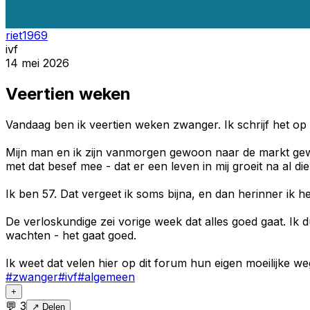
riet1969
ivf
14 mei 2026
Veertien weken
Vandaag ben ik veertien weken zwanger. Ik schrijf het op
Mijn man en ik zijn vanmorgen gewoon naar de markt gewee
met dat besef mee - dat er een leven in mij groeit na al 
Ik ben 57. Dat vergeet ik soms bijna, en dan herinner ik he
De verloskundige zei vorige week dat alles goed gaat. Ik 
wachten - het gaat goed.
Ik weet dat velen hier op dit forum hun eigen moeilijke weg 
#
zwanger
#
ivf
#
algemeen
+
💬
3
↗ Delen