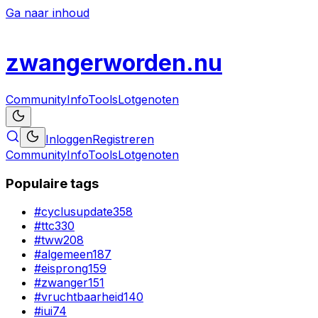
Ga naar inhoud
zwanger
worden
.nu
Community
Info
Tools
Lotgenoten
Inloggen
Registreren
Community
Info
Tools
Lotgenoten
Populaire tags
#
cyclusupdate
358
#
ttc
330
#
tww
208
#
algemeen
187
#
eisprong
159
#
zwanger
151
#
vruchtbaarheid
140
#
iui
74