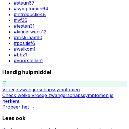
#
steun
67
#
symptomen
64
#
introductie
48
#
ivf
36
#
testen
31
#
kinderwens
12
#
miskraam
10
#
positief
6
#
welkom
1
#
bbz
1
#
voorstellen
1
Handig hulpmiddel
Vroege zwangerschapssymptomen
Check welke vroege zwangerschapssymptomen je
herkent.
Probeer het →
Lees ook