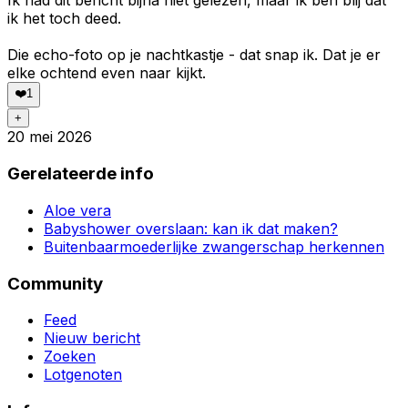
Ik had dit bericht bijna niet gelezen, maar ik ben blij dat
ik het toch deed.
Die echo-foto op je nachtkastje - dat snap ik. Dat je er
elke ochtend even naar kijkt.
❤️
1
+
20 mei 2026
Gerelateerde info
Aloe vera
Babyshower overslaan: kan ik dat maken?
Buitenbaarmoederlijke zwangerschap herkennen
Community
Feed
Nieuw bericht
Zoeken
Lotgenoten