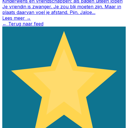
Kinderwens en vriendschappen: als paden uiteen lopen
Je vriendin is zwanger. Je zou blij moeten zijn. Maar in
plaats daarvan voel je afstand. Pijn. Jaloe
...
Lees meer →
←
Terug naar feed