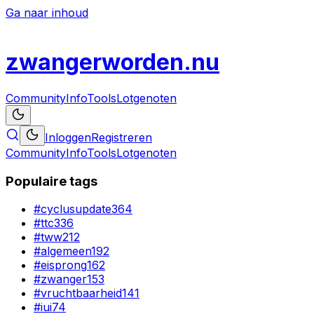
Ga naar inhoud
zwanger
worden
.nu
Community
Info
Tools
Lotgenoten
Inloggen
Registreren
Community
Info
Tools
Lotgenoten
Populaire tags
#
cyclusupdate
364
#
ttc
336
#
tww
212
#
algemeen
192
#
eisprong
162
#
zwanger
153
#
vruchtbaarheid
141
#
iui
74