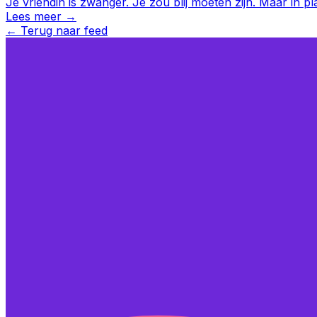
Je vriendin is zwanger. Je zou blij moeten zijn. Maar in pl
Lees meer →
←
Terug naar feed