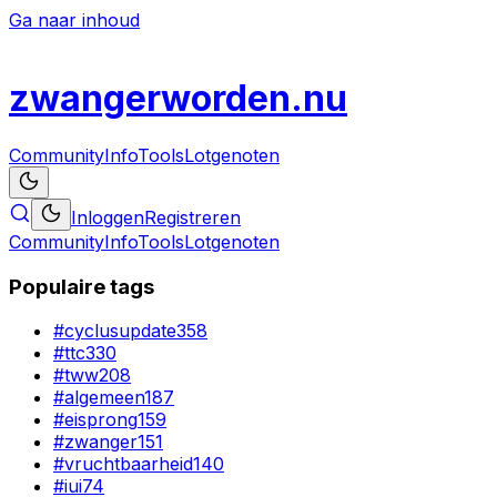
Ga naar inhoud
zwanger
worden
.nu
Community
Info
Tools
Lotgenoten
Inloggen
Registreren
Community
Info
Tools
Lotgenoten
Populaire tags
#
cyclusupdate
358
#
ttc
330
#
tww
208
#
algemeen
187
#
eisprong
159
#
zwanger
151
#
vruchtbaarheid
140
#
iui
74