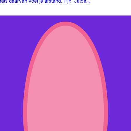
aats daarvan voel je afstand. Pijn. Jaloe
...