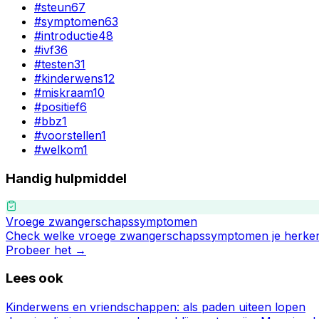
#
steun
67
#
symptomen
63
#
introductie
48
#
ivf
36
#
testen
31
#
kinderwens
12
#
miskraam
10
#
positief
6
#
bbz
1
#
voorstellen
1
#
welkom
1
Handig hulpmiddel
Vroege zwangerschapssymptomen
Check welke vroege zwangerschapssymptomen je herken
Probeer het →
Lees ook
Kinderwens en vriendschappen: als paden uiteen lopen