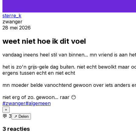
sterre_k
zwanger
28 mei 2026
weet niet hoe ik dit voel
vandaag ineens heel stil van binnen... mn vriend is aan h
het is zo'n grijs-gele dag buiten. niet echt bewolkt maar o
ergens tussen echt en niet echt
mn moeder belde vanochtend gewoon over iets anders en ik 
niet erg of zo. gewoon... raar 😶
#
zwanger
#
algemeen
+
💬
3
↗ Delen
3
reacties